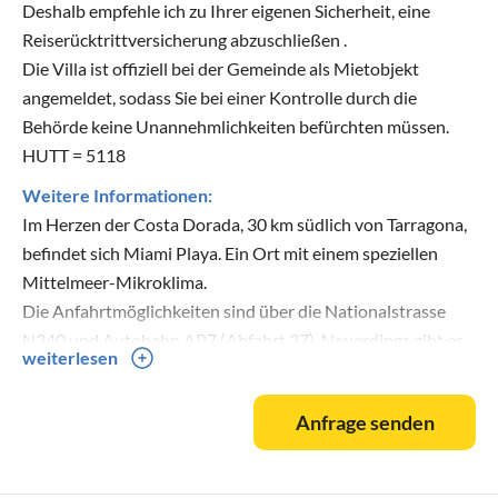
Deshalb empfehle ich zu Ihrer eigenen Sicherheit, eine
Reiserücktrittversicherung abzuschließen .
Die Villa ist offiziell bei der Gemeinde als Mietobjekt
angemeldet, sodass Sie bei einer Kontrolle durch die
Behörde keine Unannehmlichkeiten befürchten müssen.
HUTT = 5118
Weitere Informationen:
Im Herzen der Costa Dorada, 30 km südlich von Tarragona,
befindet sich Miami Playa. Ein Ort mit einem speziellen
Mittelmeer-Mikroklima.
Die Anfahrtmöglichkeiten sind über die Nationalstrasse
N340 und Autobahn AP7,(Abfahrt 37). Neuerdings gibt es
weiterlesen
eine Autovia, die parallel zur Autopista verläuft und
mautfrei ist. Der Bahnhof ist in Hospitalet de Infant, der
Anfrage senden
Flughafen in Reus (25 km entfernt) (Costa Brava entfernt).
Die Anreise ist auch über internationalen Buslinien zu
erreichen.