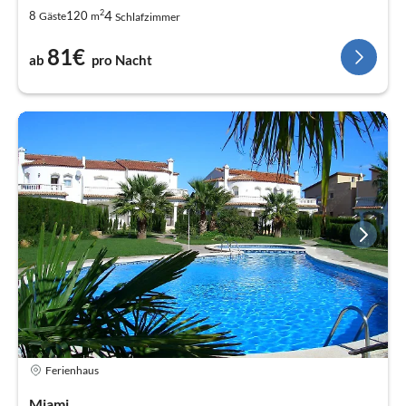
2
4
8
120
Gäste
m
Schlafzimmer
81€
ab
pro Nacht
Ferienhaus
Miami