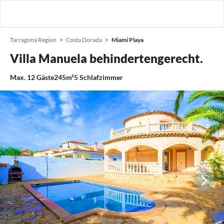
Tarragona Region
Costa Dorada
Miami Playa
Villa Manuela behindertengerecht.
Max.
12
Gäste
245m²
5
Schlafzimmer