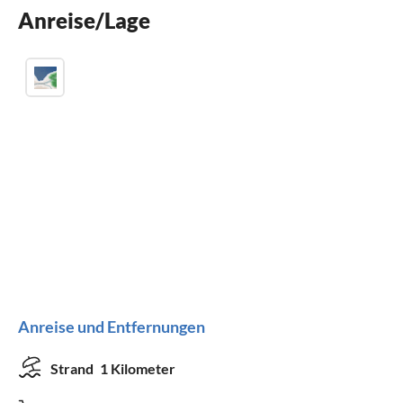
Anreise/Lage
Parkplatz
Anreise und Entfernungen
Strand
1 Kilometer