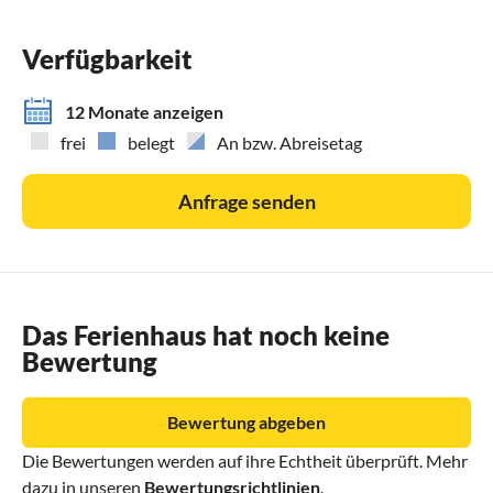
Die Küste ist voll wechselnder Landschaft mit versteckten
Badebuchten und wundervollen Feinsandstränden mit
Verfügbarkeit
sauberem, klarem Wasser. Naturliebhaber finden in der
Nähe schöne Berglandschaften mit typischen Dörfern und
12 Monate anzeigen
tollen Aussichten.
frei
belegt
An bzw. Abreisetag
Miami Playa bietet viele Einkaufsmöglichkeiten.
Er ist besonders bei Familien wegen seiner feinen
Anfrage senden
Sandstrände und Freizeitmöglichkeiten beliebt.
Das Ferienhaus hat noch keine
Bewertung
Bewertung abgeben
Die Bewertungen werden auf ihre Echtheit überprüft. Mehr
dazu in unseren
Bewertungsrichtlinien
.