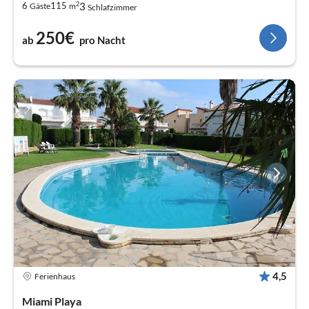
2
3
6
115
Gäste
m
Schlafzimmer
250€
ab
pro Nacht
4,5
Ferienhaus
Miami Playa