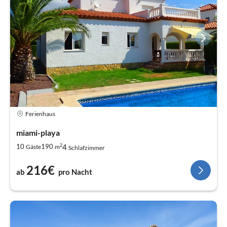
Ferienhaus
miami-playa
2
4
10
190
Gäste
m
Schlafzimmer
216€
ab
pro Nacht