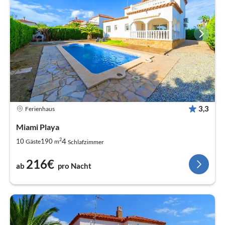
3,3
Ferienhaus
Miami Playa
2
4
10
190
Gäste
m
Schlafzimmer
216€
ab
pro Nacht