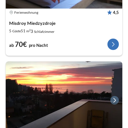
4,5
Ferienwohnung
Misdroy Miedzyzdroje
2
3
5
51
Gäste
m
Schlafzimmer
70€
ab
pro Nacht