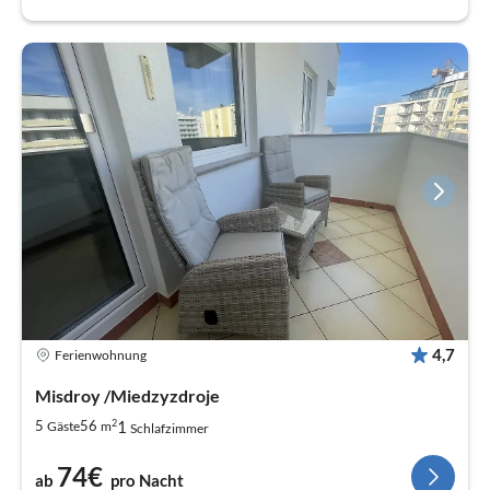
4,7
Ferienwohnung
Misdroy /Miedzyzdroje
2
1
5
56
Gäste
m
Schlafzimmer
74€
ab
pro Nacht