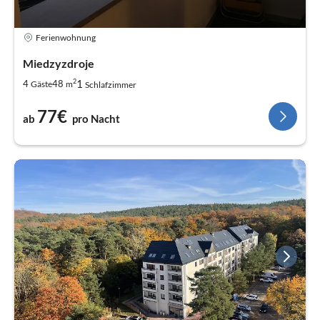
Ferienwohnung
Miedzyzdroje
2
1
4
48
Gäste
m
Schlafzimmer
77€
ab
pro Nacht