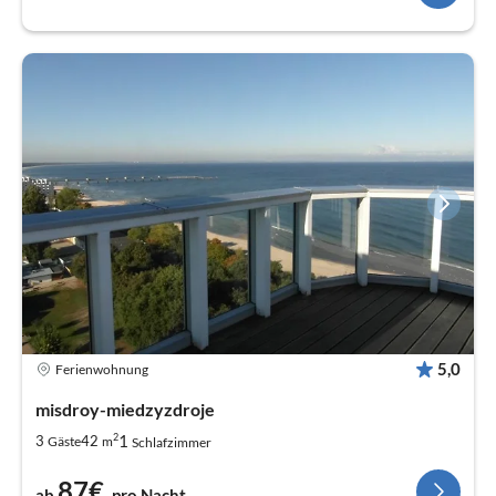
5,0
Ferienwohnung
misdroy-miedzyzdroje
2
1
3
42
Gäste
m
Schlafzimmer
87€
ab
pro Nacht