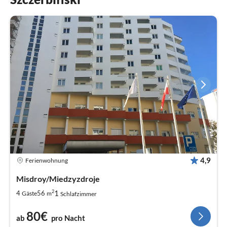
4,9
Ferienwohnung
Misdroy/Miedzyzdroje
2
1
4
56
Gäste
m
Schlafzimmer
80€
ab
pro Nacht