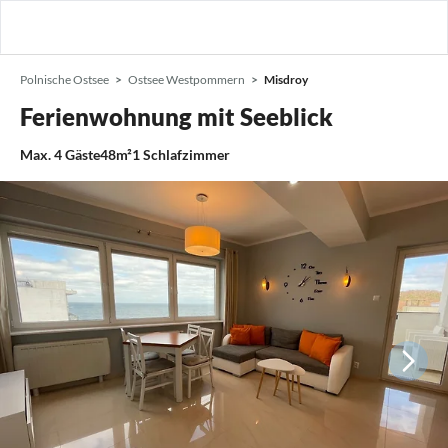
Polnische Ostsee
Ostsee Westpommern
Misdroy
Ferienwohnung mit Seeblick
Max.
4
Gäste
48m²
1
Schlafzimmer