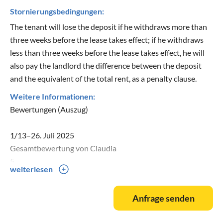
Stornierungsbedingungen:
The tenant will lose the deposit if he withdraws more than
three weeks before the lease takes effect; if he withdraws
less than three weeks before the lease takes effect, he will
also pay the landlord the difference between the deposit
and the equivalent of the total rent, as a penalty clause.
Weitere Informationen:
Bewertungen (Auszug)
1/13–26. Juli 2025
Gesamtbewertung von Claudia
5
weiterlesen
Wir hatten einen großartigen Aufenthalt hier und haben
vor allem den himmlischen Ausblick auf den Golf von
Anfrage senden
Valinca genossen. Das Haus war sehr komfortabel und
geräumig, toll waren die zwei großen Badezimmer mit