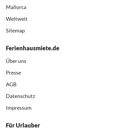
Touren und Einkäufe überall hin. Für Entspannung und
Mallorca
Träumereien ein Ort, den man sich möglichst mehr als
einmal gönnt.
Weltweit
Sitemap
Danke Jean-Pierre und Martine
Ferienhausmiete.de
Über uns
Presse
AGB
Datenschutz
Impressum
Für Urlauber