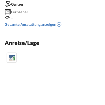
Garten
Fernseher
Terrasse
Gesamte Ausstattung anzeigen
Spülmaschine
Waschmaschine
Anreise/Lage
Parkplatz