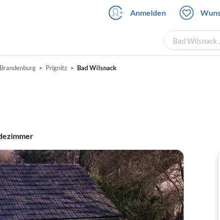
Anmelden
Wuns
Bad Wilsnack 
Brandenburg
Prignitz
Bad Wilsnack
dezimmer