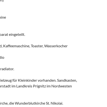
hine
rat eingeteilt.
rd, Kaffeemaschine, Toaster, Wasserkocher
dio
radiator.
ielzeug für Kleinkinder vorhanden. Sandkasten,
Kurstadt im Landkreis Prignitz im Nordwesten
rche, die Wunderblutkirche St. Nikolai.