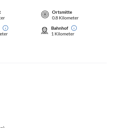
t
Ortsmitte
ter
0.8 Kilometer
Bahnhof
eter
1 Kilometer
en)