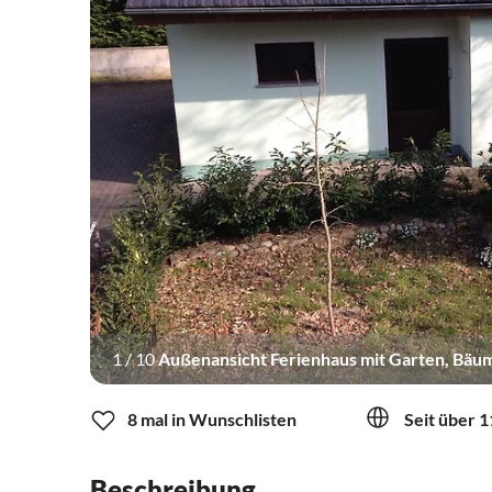
1
/
10
Außenansicht Ferienhaus mit Garten, Bäu
8 mal in Wunschlisten
Seit über 1
Beschreibung