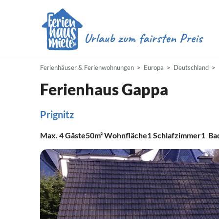
Ferienhäuser & Ferienwohnungen
Europa
Deutschland
Ferienhaus Gappa
Prignitz
Max.
4
Gäste
50m²
Wohnfläche
1
Schlafzimmer
1
Ba