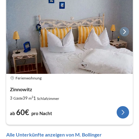
Ferienwohnung
Zinnowitz
2
1
3
39
Gäste
m
Schlafzimmer
60€
ab
pro Nacht
Alle Unterkünfte anzeigen von M. Bollinger