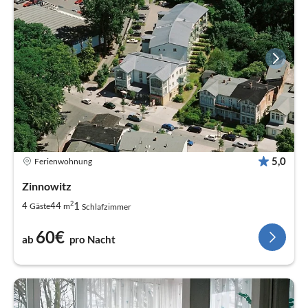
5,0
Ferienwohnung
Zinnowitz
2
1
4
44
Gäste
m
Schlafzimmer
60€
ab
pro Nacht