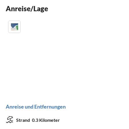
Anreise/Lage
Kinder willkommen
Anreise und Entfernungen
Strand
0.3 Kilometer