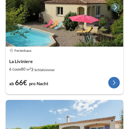
Ferienhaus
La Liviniere
2
3
6
80
Gäste
m
Schlafzimmer
66€
ab
pro Nacht