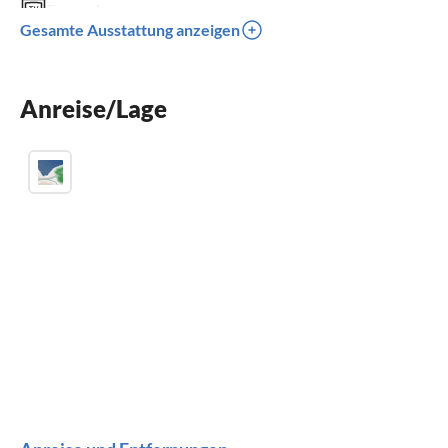
Fernseher
Gesamte Ausstattung anzeigen
Terrasse
Spülmaschine
Anreise/Lage
Waschmaschine