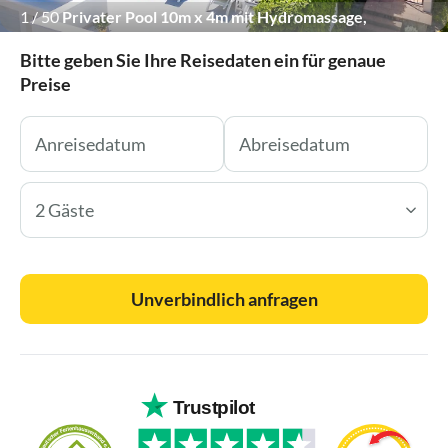
1
/
50
Privater Pool 10m x 4m mit Hydromassage,
Sonnendeck und absoluter Privatsphäre
Bitte geben Sie Ihre Reisedaten ein für genaue
Preise
2 Gäste
Unverbindlich anfragen