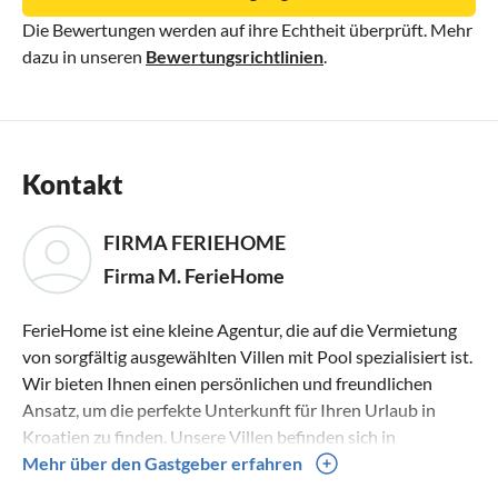
Die Bewertungen werden auf ihre Echtheit überprüft. Mehr
dazu in unseren
Bewertungsrichtlinien
.
Kontakt
FIRMA FERIEHOME
Firma M. FerieHome
FerieHome ist eine kleine Agentur, die auf die Vermietung
von sorgfältig ausgewählten Villen mit Pool spezialisiert ist.
Wir bieten Ihnen einen persönlichen und freundlichen
Ansatz, um die perfekte Unterkunft für Ihren Urlaub in
Kroatien zu finden. Unsere Villen befinden sich in
Mitteldalmatien, die beliebteste und schönste kroatische
Mehr über den Gastgeber erfahren
Region, und bieten alles, wasunsere Gäste brauchen,