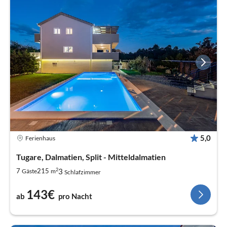
5,0
Ferienhaus
Tugare, Dalmatien, Split - Mitteldalmatien
2
3
7
215
Gäste
m
Schlafzimmer
143€
ab
pro Nacht