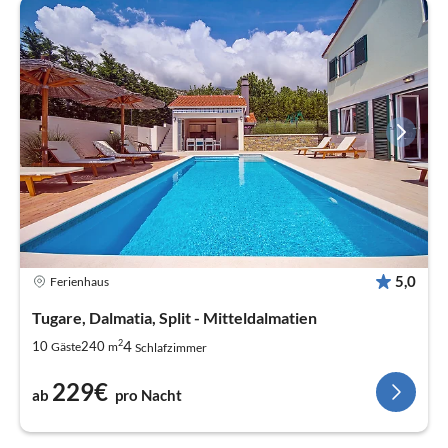
5,0
Ferienhaus
Tugare, Dalmatia, Split - Mitteldalmatien
2
4
10
240
Gäste
m
Schlafzimmer
229€
ab
pro Nacht