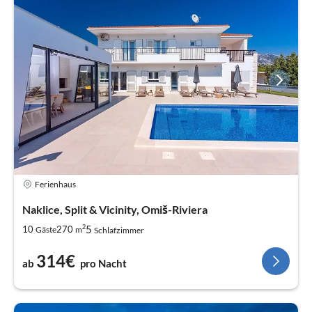
Ferienhaus
Naklice, Split & Vicinity, Omiš-Riviera
2
5
10
270
Gäste
m
Schlafzimmer
314€
ab
pro Nacht