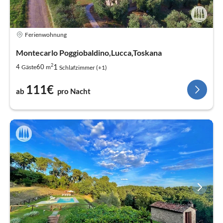
Ferienwohnung
Montecarlo Poggiobaldino,Lucca,Toskana
2
1
4
60
Gäste
m
Schlafzimmer (+1)
111€
ab
pro Nacht