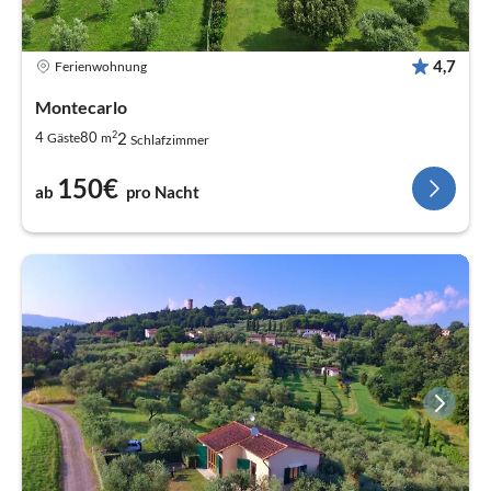
4,7
Ferienwohnung
Montecarlo
2
2
4
80
Gäste
m
Schlafzimmer
150€
ab
pro Nacht