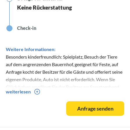
Keine Rückerstattung
Check-in
Weitere Informationen:
Besonders kinderfreundlich: Spielplatz, Besuch der Tiere
auf dem angrenzenden Bauernhof, geeignet für Feste, auf
Anfrage kocht der Besitzer für die Gäste und offeriert seine
eigenen Produkte, Auto ist nicht erforderlich. Wenn Sie
Glück haben empfängt Sie der Besitzer am Samstagabend
weiterlesen
mit einer Pizzaparty.
Anfrage senden
Der Pool ist von Anfang Mai bis Ende September geöffnet
(auf Anfrage auch früher oder später).