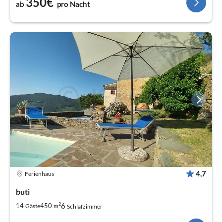
350€
ab
pro Nacht
4,7
Ferienhaus
buti
2
6
14
450
Gäste
m
Schlafzimmer