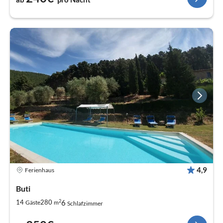
4,9
Ferienhaus
Buti
2
6
14
280
Gäste
m
Schlafzimmer