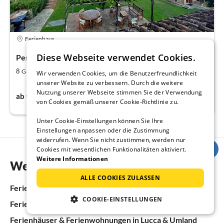
Ferienhaus
Diese Webseite verwendet Cookies.
Pescia
2
4
8
330
Gäste
m
Schlafzimmer
Wir verwenden Cookies, um die Benutzerfreundlichkeit
unserer Website zu verbessern. Durch die weitere
429€
Nutzung unserer Webseite stimmen Sie der Verwendung
ab
pro Nacht
von Cookies gemäß unserer Cookie-Richtlinie zu.
Unter Cookie-Einstellungen können Sie Ihre
Einstellungen anpassen oder die Zustimmung
widerrufen. Wenn Sie nicht zustimmen, werden nur
Cookies mit wesentlichen Funktionalitäten aktiviert.
Weitere Informationen
Weitere Informationen
ALLE COOKIES ZULASSEN
Ferienhäuser & Ferienwohnungen in Italien
COOKIE-EINSTELLUNGEN
Ferienhäuser & Ferienwohnungen in der Toskana
Ferienhäuser & Ferienwohnungen in Lucca & Umland