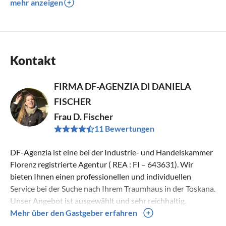
mehr anzeigen
Kontakt
FIRMA DF-AGENZIA DI DANIELA
FISCHER
Frau D. Fischer
11 Bewertungen
DF-Agenzia ist eine bei der Industrie- und Handelskammer
Florenz registrierte Agentur ( REA : FI – 643631). Wir
bieten Ihnen einen professionellen und individuellen
Service bei der Suche nach Ihrem Traumhaus in der Toskana.
Unser Angebot ist ausgewählt und sehr reichhaltig.
Kontaktieren Sie uns, wir freue uns darauf von Ihnen zu
Mehr über den Gastgeber erfahren
hören!