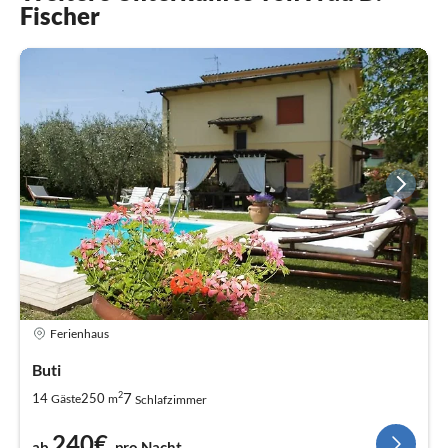
Fischer
Ferienhaus
Buti
2
7
14
250
Gäste
m
Schlafzimmer
240€
ab
pro Nacht