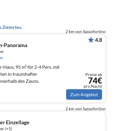
 Zielortes.
2 km von Sassofortino
4.8
um-Panorama
er
en
Haus, 95 m² für 2-4 Pers. mit
ten in traumhafter
Preise ab
74€
nnerhalb des Zauns.
pro Nacht
Zum Angebot
2 km von Sassofortino
er Einzellage
er (+1)