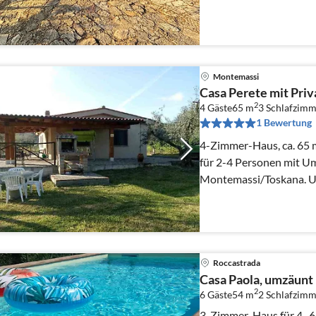
Montemassi
Casa Perete mit Priv
2
4 Gäste
65 m
3
Schlafzimm
1 Bewertung
4-Zimmer-Haus, ca. 65 m²
für 2-4 Personen mit U
Montemassi/Toskana. U
Feldern und Wald mit b
Roccastrada
Casa Paola, umzäunt 
2
6 Gäste
54 m
2
Schlafzimm
3-Zimmer-Haus für 4 -6