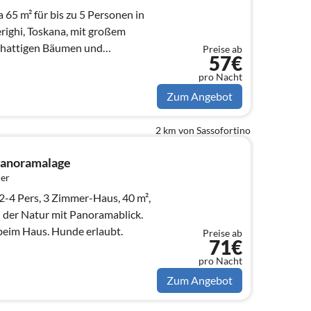
 65 m² für bis zu 5 Personen in
erighi, Toskana, mit großem
chattigen Bäumen und
Preise ab
57€
en).
pro Nacht
Zum Angebot
2 km von Sassofortino
 Panoramalage
er
 2-4 Pers, 3 Zimmer-Haus, 40 m²,
n der Natur mit Panoramablick.
beim Haus. Hunde erlaubt.
Preise ab
71€
pro Nacht
Zum Angebot