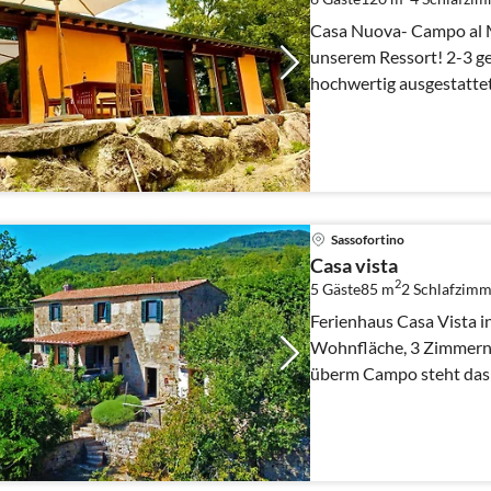
Casa Nuova- Campo al M
unserem Ressort! 2-3 ge
hochwertig ausgestatte
nichteinsehbares Areal, .
Sassofortino
Casa vista
2
5 Gäste
85 m
2
Schlafzimm
Ferienhaus Casa Vista i
Wohnfläche, 3 Zimmern, max 
überm Campo steht das 
hinunter bis zum Meer