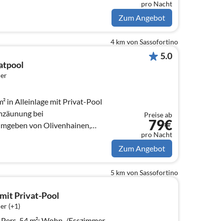
pro Nacht
Zum Angebot
4 km von Sassofortino
5.0
atpool
er
 in Alleinlage mit Privat-Pool
mzäunung bei
Preise ab
79€
mgeben von Olivenhainen,
pro Nacht
ezaubernder Aussicht.
Zum Angebot
5 km von Sassofortino
mit Privat-Pool
er (+1)
 Pers. 54 m²: Wohn-/Esszimmer