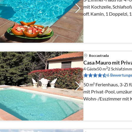
mit Kochzeile, Schlafsof
off. Kamin, 1 Doppelzi, 
Bidet, WC.
Roccastrada
Casa Mauro mit Priv
2
4 Gäste
50 m
2
Schlafzimm
6 Bewertung
50 m² Ferienhaus, 3-Zi fü
mit Privat-Pool, umzäu
Wohn-/Esszimmer mit Ko
Doppelzi., Zweibettzi.,