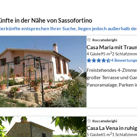
nfte in der Nähe von Sassofortino
erkünfte entsprechen Ihrer Suche, liegen jedoch außerhalb des
Roccatederighi
Casa Maria mit Tra
2
4 Gäste
95 m
2
Schlafzimm
4 Bewertung
Freistehendes 4-Zimmer-
großer Terrasse und Gar
Panoramalage. Parken i
Roccatederighi
Casa La Vena in ruhig
2
5 Gäste
65 m
1
Schlafzimm