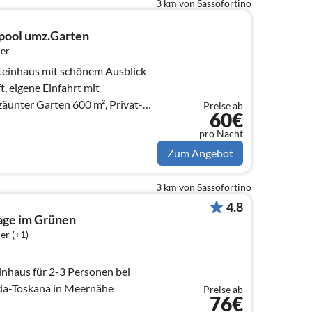
3 km von Sassofortino
tpool umz.Garten
er
teinhaus mit schönem Ausblick
, eigene Einfahrt mit
rten 600 m², Privat-
Preise ab
60€
liar
pro Nacht
Zum Angebot
3 km von Sassofortino
4.8
age im Grünen
er (+1)
nhaus für 2-3 Personen bei
da-Toskana in Meernähe
Preise ab
76€