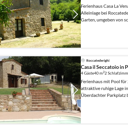
Ferienhaus Casa La Vena
Alleinlage bei Roccated
Garten, umgeben von s
Maroniwald (Esskastani
Roccatederighi
Casa il Seccatoio in
2
4 Gäste
40 m
2
Schlafzimm
Ferienhaus mit Pool für
attraktive ruhige Lage i
Überdachter Parkplatz 