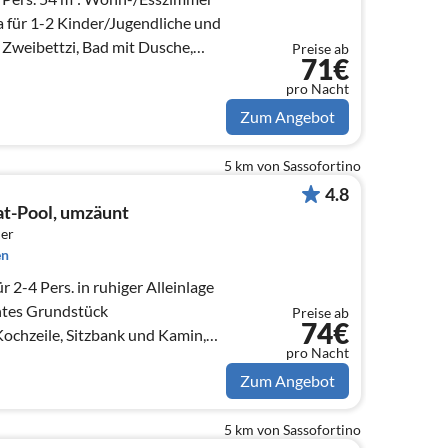
a für 1-2 Kinder/Jugendliche und
1 Zweibettzi, Bad mit Dusche,
Preise ab
71€
pro Nacht
Zum Angebot
5 km von Sassofortino
4.8
at-Pool, umzäunt
er
en
r 2-4 Pers. in ruhiger Alleinlage
ntes Grundstück
Preise ab
74€
chzeile, Sitzbank und Kamin,
pro Nacht
 Du/WC
Zum Angebot
5 km von Sassofortino