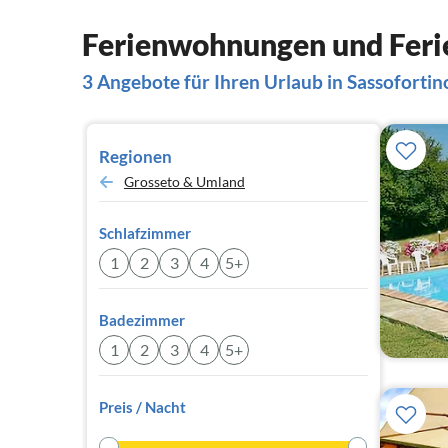
Ferienwohnungen und Ferie
3 Angebote für Ihren Urlaub in Sassofortin
Regionen
Grosseto & Umland
Schlafzimmer
1
2
3
4
5+
Badezimmer
1
2
3
4
5+
Preis / Nacht