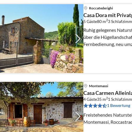
Roccatederighi
Casa Dora mit Priva
2
5 Gäste
80 m
3
Schlafzimm
Ruhig gelegenes Naturs
über die Hügellandschaft
Fernbedienung, neu umzäunter Ga
Pool, Pavillion mit Mobi
Montemassi
Casa Carmen Alleinl
2
4 Gäste
35 m
1
Schlafzimm
1 Bewertung
Freistehendes Naturstei
Montemassi, Roccastra