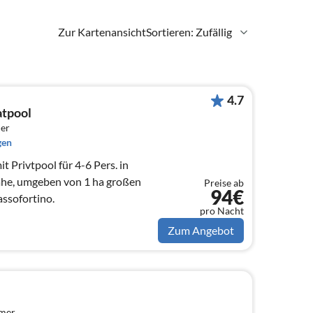
Zur Kartenansicht
Sortieren: Zufällig
4.7
atpool
er
gen
 Privtpool für 4-6 Pers. in
he, umgeben von 1 ha großen
Preise ab
94€
ssofortino.
pro Nacht
Zum Angebot
mmer