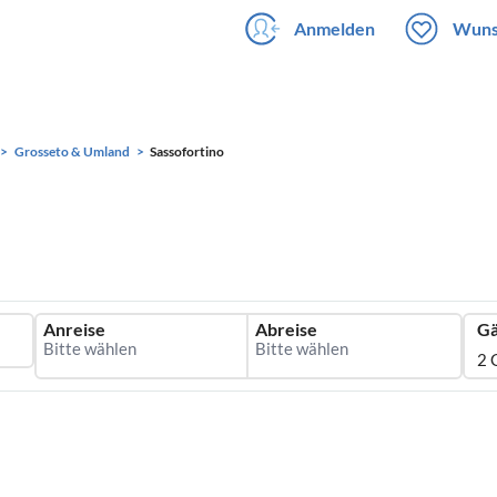
Anmelden
Wuns
Grosseto & Umland
Sassofortino
Anreise
Abreise
Gä
2 