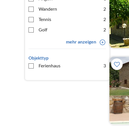
Wandern
2
Tennis
2
Golf
2
mehr anzeigen
Objekttyp
Ferienhaus
3