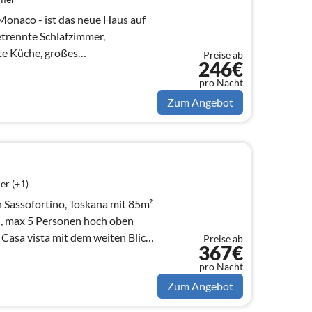
onaco - ist das neue Haus auf
trennte Schlafzimmer,
te Küche, großes
Preise ab
246€
..
pro Nacht
Zum Angebot
er (+1)
n Sassofortino, Toskana mit 85m²
5 Personen hoch oben
Casa vista mit dem weiten Blick
Preise ab
367€
pro Nacht
Zum Angebot