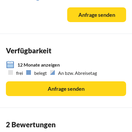
Ausflüge: - Kletterwald in Ückeritz,
- zum Golm: Kriegsgräber- und Gedenkstätte Golm. Im
Anfrage senden
Sommer 1944 entstand auf halber Höhe des Golms ein
Soldatenfriedhof.
- Petri Kirche Wolgast Petrikirche in Wolgast Die in wurde
bis 1350 errichtet. In der Gruft der Kirche befinden sich die
Särge von Angehörigen der Herzogsfamilie von Pommern.
Verfügbarkeit
Schöne Aussicht vom Turm.
- zum Raumfahrtmuseum Peenemünde
12 Monate anzeigen
frei
belegt
An bzw. Abreisetag
Anfrage senden
2 Bewertungen