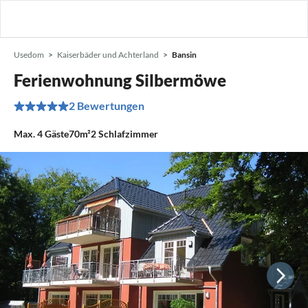
Usedom
Kaiserbäder und Achterland
Bansin
Ferienwohnung Silbermöwe
2 Bewertungen
Max.
4
Gäste
70m²
2
Schlafzimmer