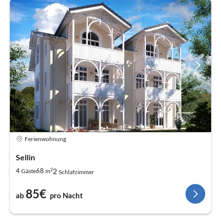
Ferienwohnung
Sellin
2
2
4
68
Gäste
m
Schlafzimmer
85€
ab
pro Nacht