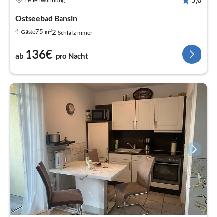
5,0
Ferienwohnung
Ostseebad Bansin
2
2
4
75
Gäste
m
Schlafzimmer
136€
ab
pro Nacht