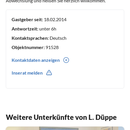
Abwechslung und heißen Sie herzlich willkommen.
Gastgeber seit:
18.02.2014
Antwortzeit:
unter 6h
Kontaktsprachen:
Deutsch
Objektnummer:
91528
Kontaktdaten anzeigen
0049(0) 234852827
Inserat melden
0049(0) 1723049052
Weitere Unterkünfte von L. Düppe