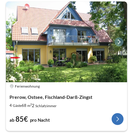
Ferienwohnung
Prerow, Ostsee, Fischland-Darß-Zingst
2
2
4
68
Gäste
m
Schlafzimmer
85€
ab
pro Nacht