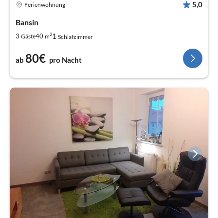
5,0
Ferienwohnung
Bansin
2
1
3
40
Gäste
m
Schlafzimmer
80€
ab
pro Nacht