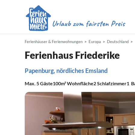
Ferienhäuser & Ferienwohnungen
Europa
Deutschland
Ferienhaus Friederike
Papenburg, nördliches Emsland
Max.
5
Gäste
100m²
Wohnfläche
2
Schlafzimmer
1
B