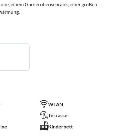
erobe, einem Garderobenschrank, einer großen
wärmung.
r
WLAN
Terrasse
ine
Kinderbett