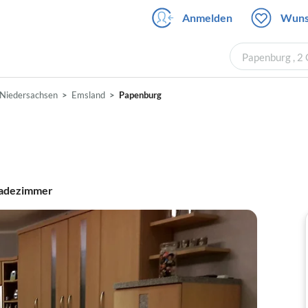
Anmelden
Wuns
Papenburg , 2
Niedersachsen
Emsland
Papenburg
adezimmer