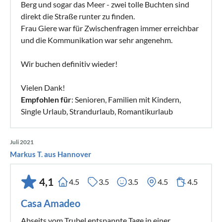
Berg und sogar das Meer - zwei tolle Buchten sind
direkt die Straße runter zu finden.
Frau Giere war für Zwischenfragen immer erreichbar
und die Kommunikation war sehr angenehm.
Wir buchen definitiv wieder!
Vielen Dank!
Empfohlen für
: Senioren, Familien mit Kindern,
Single Urlaub, Strandurlaub, Romantikurlaub
Juli 2021
Markus T. aus Hannover
4,1
4.5
3.5
3.5
4.5
4.5
Casa Amadeo
Abseits vom Trubel entspannte Tage in einer