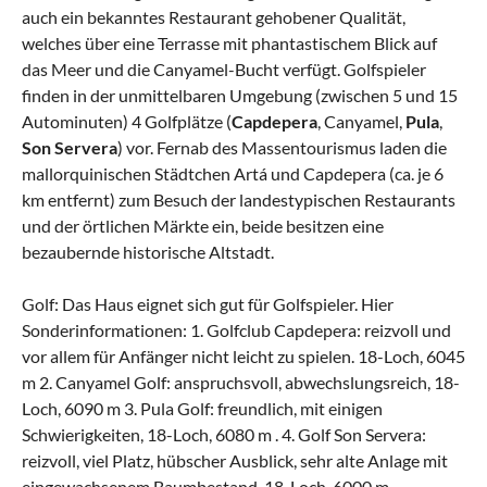
auch ein bekanntes Restaurant gehobener Qualität,
welches über eine Terrasse mit phantastischem Blick auf
das Meer und die Canyamel-Bucht verfügt. Golfspieler
finden in der unmittelbaren Umgebung (zwischen 5 und 15
Autominuten) 4 Golfplätze (
Capdepera
, Canyamel,
Pula
,
Son Servera
) vor. Fernab des Massentourismus laden die
mallorquinischen Städtchen Artá und Capdepera (ca. je 6
km entfernt) zum Besuch der landestypischen Restaurants
und der örtlichen Märkte ein, beide besitzen eine
bezaubernde historische Altstadt.
Golf: Das Haus eignet sich gut für Golfspieler. Hier
Sonderinformationen: 1. Golfclub Capdepera: reizvoll und
vor allem für Anfänger nicht leicht zu spielen. 18-Loch, 6045
m 2. Canyamel Golf: anspruchsvoll, abwechslungsreich, 18-
Loch, 6090 m 3. Pula Golf: freundlich, mit einigen
Schwierigkeiten, 18-Loch, 6080 m . 4. Golf Son Servera:
reizvoll, viel Platz, hübscher Ausblick, sehr alte Anlage mit
eingewachsenem Baumbestand, 18-Loch, 6000 m.