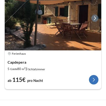
Ferienhaus
Capdepera
2
3
5
80
Gäste
m
Schlafzimmer
115€
ab
pro Nacht