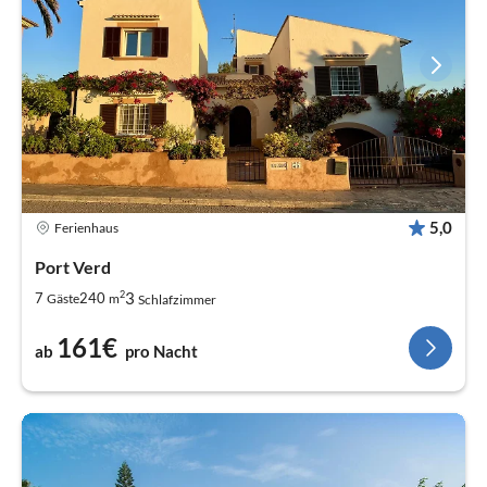
5,0
Ferienhaus
Port Verd
2
3
7
240
Gäste
m
Schlafzimmer
161€
ab
pro Nacht