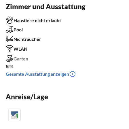
Zimmer und Ausstattung
Haustiere nicht erlaubt
Pool
Nichtraucher
WLAN
Garten
Fernseher
Gesamte Ausstattung anzeigen
Terrasse
Spülmaschine
Anreise/Lage
Waschmaschine