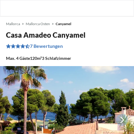
Mallorca
Mallorca Osten
Canyamel
Casa Amadeo Canyamel
7 Bewertungen
Max.
4
Gäste
120m²
3
Schlafzimmer