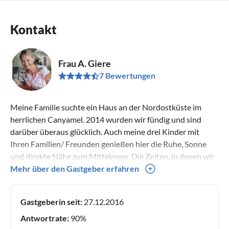
Kontakt
Frau A. Giere
7 Bewertungen
Meine Familie suchte ein Haus an der Nordostküste im
herrlichen Canyamel. 2014 wurden wir fündig und sind
darüber überaus glücklich. Auch meine drei Kinder mit
Ihren Familien/ Freunden genießen hier die Ruhe, Sonne
und direkte Nähe zum Mittelmeer. Die Zeiten, in denen wir
nicht vor Ort sein können, stellen wir unseren Gästen gern
Mehr über den Gastgeber erfahren
zur Verfügung. Sie werden begeistert sein!
Gastgeberin seit:
27.12.2016
Antwortrate:
90%