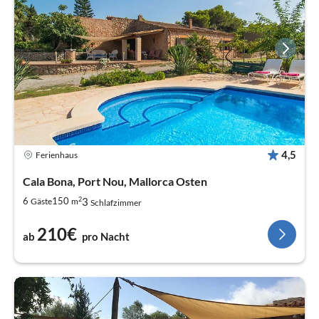
4,5
Ferienhaus
Cala Bona, Port Nou, Mallorca Osten
2
3
6
150
Gäste
m
Schlafzimmer
210€
ab
pro Nacht