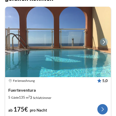
5,0
Ferienwohnung
Fuerteventura
2
3
5
135
Gäste
m
Schlafzimmer
175€
ab
pro Nacht