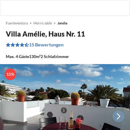
Fuerteventura
Morro Jable
Jandia
Villa Amélie, Haus Nr. 11
15 Bewertungen
Max.
4
Gäste
130m²
2
Schlafzimmer
15%