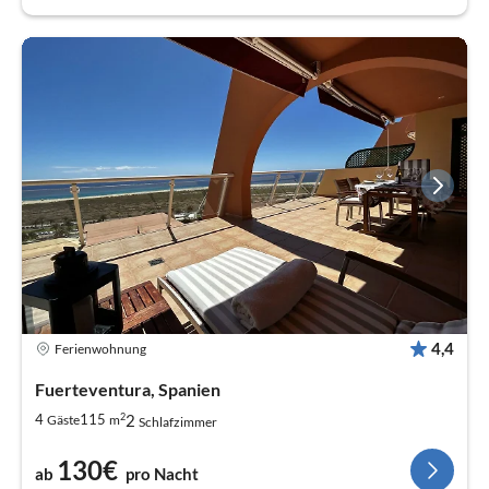
4,4
Ferienwohnung
Fuerteventura, Spanien
2
2
4
115
Gäste
m
Schlafzimmer
130€
ab
pro Nacht