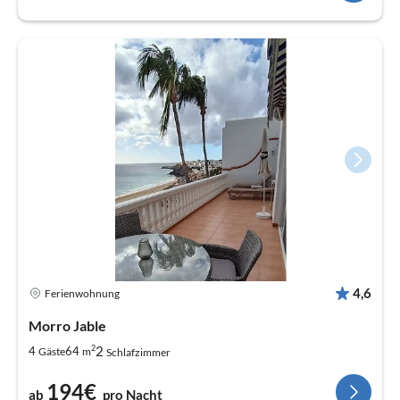
4,6
Ferienwohnung
Morro Jable
2
2
4
64
Gäste
m
Schlafzimmer
194€
ab
pro Nacht