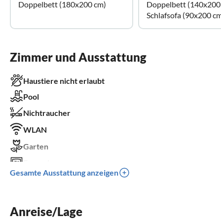
Doppelbett (180x200 cm)
Doppelbett (140x200
Schlafsofa (90x200 c
Zimmer und Ausstattung
Haustiere nicht erlaubt
Pool
Nichtraucher
WLAN
Garten
Fernseher
Gesamte Ausstattung anzeigen
Terrasse
Spülmaschine
Anreise/Lage
Waschmaschine