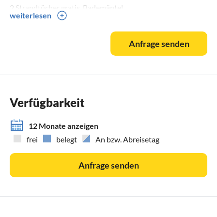
2 Strandtücher gratis, Bademäntel,
weiterlesen
Infrarotkabine, Whirlpoolwanne,
Heizstrahler
Anfrage senden
Klimaanlage, elektrische Rollos
Internet im Bungalow:
WLan gratis
Verfügbarkeit
12 Monate anzeigen
frei
belegt
An bzw. Abreisetag
Anfrage senden