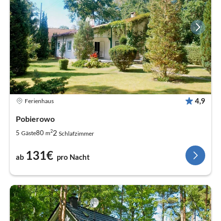
4,9
Ferienhaus
Pobierowo
2
2
5
80
Gäste
m
Schlafzimmer
131€
ab
pro Nacht