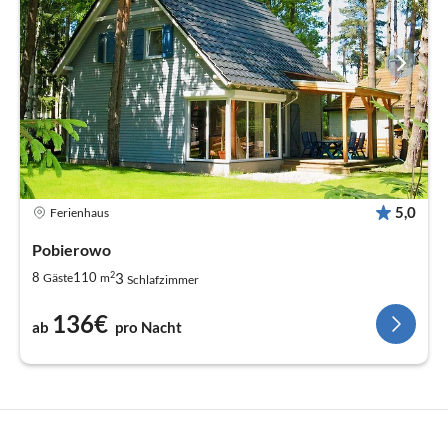
5,0
Ferienhaus
Pobierowo
2
3
8
110
Gäste
m
Schlafzimmer
136€
ab
pro Nacht