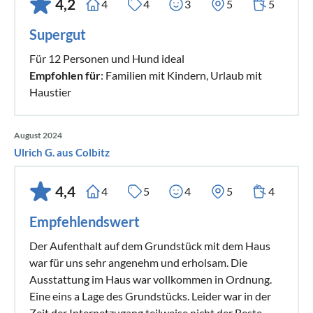
4,2
4
4
3
5
5
Supergut
Für 12 Personen und Hund ideal
Empfohlen für
: Familien mit Kindern, Urlaub mit
Haustier
August 2024
Ulrich G. aus Colbitz
4,4
4
5
4
5
4
Empfehlendswert
Der Aufenthalt auf dem Grundstück mit dem Haus
war für uns sehr angenehm und erholsam. Die
Ausstattung im Haus war vollkommen in Ordnung.
Eine eins a Lage des Grundstücks. Leider war in der
Zeit der Internetzugang teilweise nicht der Beste.