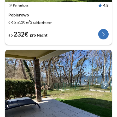
4,8
Ferienhaus
Pobierowo
2
3
6
120
Gäste
m
Schlafzimmer
232€
ab
pro Nacht