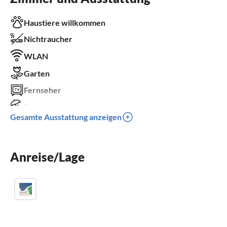
Haustiere willkommen
Nichtraucher
WLAN
Garten
Fernseher
Terrasse
Gesamte Ausstattung anzeigen
Spülmaschine
Waschmaschine
Anreise/Lage
Balkon