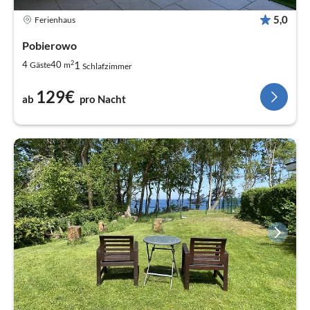
5,0
Ferienhaus
Pobierowo
2
1
4
40
Gäste
m
Schlafzimmer
129€
ab
pro Nacht