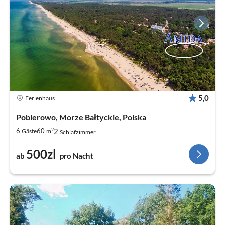
5,0
Ferienhaus
Pobierowo, Morze Bałtyckie, Polska
2
2
6
60
Gäste
m
Schlafzimmer
500zl
ab
pro Nacht