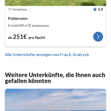
5,0
Ferienhaus
Pobierowo
2
3
6
160
Gäste
m
Schlafzimmer
251€
ab
pro Nacht
Alle Unterkünfte anzeigen von Frau E. Krafczyk
Weitere Unterkünfte, die Ihnen auch
gefallen könnten