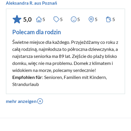
Aleksandra R. aus Poznań
5,0
5
5
5
5
5
Polecam dla rodzin
Świetne miejsce dla każdego. Przyjeżdżamy co roku z
całą rodziną, najmłodsza to półroczna dziewczynka, a
najstarsza seniorka ma 89 lat. Zejście do plaży blisko
domku, więc nie ma problemu. Domek z klimatem i
widokiem na morze, polecamy serdecznie!
Empfohlen für
: Senioren, Familien mit Kindern,
Strandurlaub
mehr anzeigen