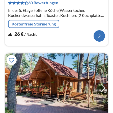
60 Bewertungen
pr
Na
In der 5. Etage: (offene Küche(Wasserkocher,
Kochendwasserhahn, Toaster, Kochherd(2 Kochplatten,
elektrisch), Espressomaschine, Spülmaschine,
Kostenfreie Stornierung
Kühl-/Gefrierkombination)
26
€
ab
/ Nacht