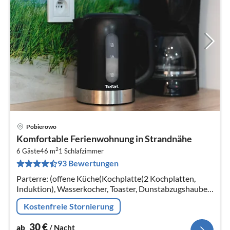
Pobierowo
Pre
Komfortable Ferienwohnung in Strandnähe
ab
2
3
6 Gäste
46 m
1
Schlafzimmer
93 Bewertungen
pr
Na
Parterre: (offene Küche(Kochplatte(2 Kochplatten,
Induktion), Wasserkocher, Toaster, Dunstabzugshaube,
Kaffeemaschine, Backofen, Spülmaschine,
Kostenfreie Stornierung
Kühl-/Gefrierkombination)
30
€
ab
/ Nacht