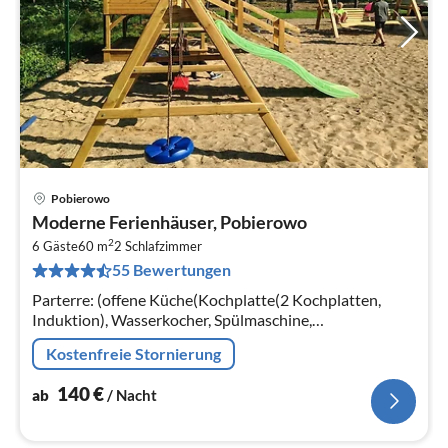
Pobierowo
Pre
Moderne Ferienhäuser, Pobierowo
ab
2
1
6 Gäste
60 m
2
Schlafzimmer
55 Bewertungen
pr
Na
Parterre: (offene Küche(Kochplatte(2 Kochplatten,
Induktion), Wasserkocher, Spülmaschine,
Kühl-/Gefrierkombination),
Kostenfreie Stornierung
Wohn/Esszimmer(Doppelschlafcouch, TV(Flatscreen)
140
€
ab
/ Nacht