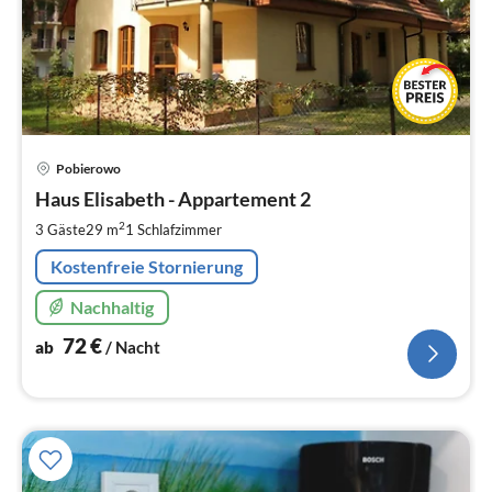
Pre
Pobierowo
ab
7
Haus Elisabeth - Appartement 2
pr
2
3 Gäste
29 m
1
Schlafzimmer
Na
Kostenfreie Stornierung
Nachhaltig
72
€
ab
/ Nacht