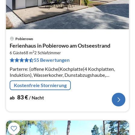
Pobierowo
Pre
Ferienhaus in Pobierowo am Ostseestrand
ab
2
8
6 Gäste
68 m
2
Schlafzimmer
55 Bewertungen
pr
Na
Parterre: (offene Küche(Kochplatte(4 Kochplatten,
Induktion), Wasserkocher, Dunstabzugshaube,
Kaffeemaschine, Kombi-Mikrowelle, Mikrowelle,
Kostenfreie Stornierung
Spülmaschine, Kühl-/Gefrierkombination)
83
€
ab
/ Nacht