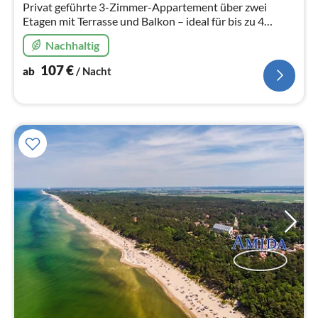
Privat geführte 3-Zimmer-Appartement über zwei
Etagen mit Terrasse und Balkon – ideal für bis zu 4
Personen! Nur 150 m vom Strand entfernt, liebevoll und
Nachhaltig
komfortabel eingerichtet.
107
€
ab
/ Nacht