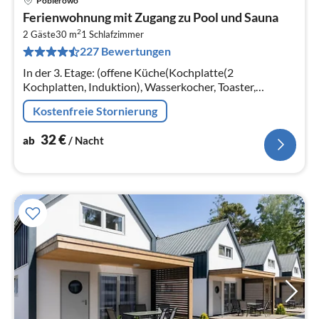
Pobierowo
Pre
Ferienwohnung mit Zugang zu Pool und Sauna
ab
2
3
2 Gäste
30 m
1
Schlafzimmer
227 Bewertungen
pr
Na
In der 3. Etage: (offene Küche(Kochplatte(2
Kochplatten, Induktion), Wasserkocher, Toaster,
Dunstabzugshaube, Kaffeemaschine, Spülmaschine,
Kostenfreie Stornierung
Kühl-/Gefrierkombination, Waschmaschine)
32
€
ab
/ Nacht