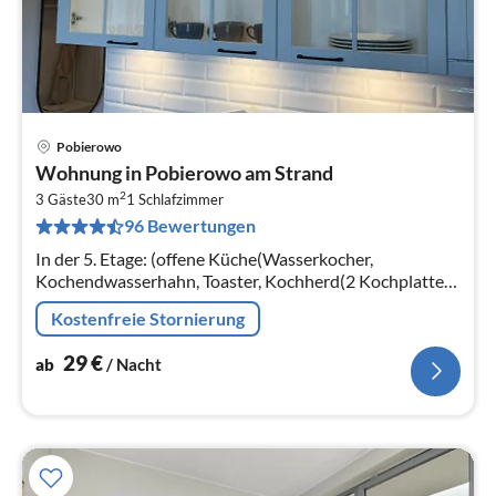
Pobierowo
Pre
Wohnung in Pobierowo am Strand
ab
2
2
3 Gäste
30 m
1
Schlafzimmer
96 Bewertungen
pr
Na
In der 5. Etage: (offene Küche(Wasserkocher,
Kochendwasserhahn, Toaster, Kochherd(2 Kochplatten,
elektrisch), Espressomaschine, Spülmaschine,
Kostenfreie Stornierung
Kühl-/Gefrierkombination)
29
€
ab
/ Nacht