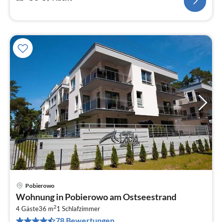
Pobierowo
Pre
Wohnung in Pobierowo am Ostseestrand
ab
2
2
4 Gäste
36 m
1
Schlafzimmer
78 Bewertungen