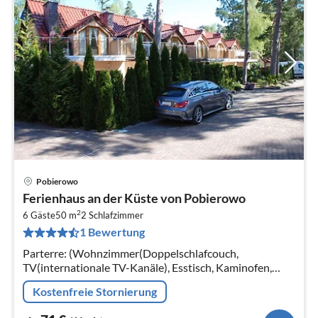
Pobierowo
Pre
Ferienhaus an der Küste von Pobierowo
ab
2
7
6 Gäste
50 m
2
Schlafzimmer
1 Bewertung
pr
Na
Parterre: (Wohnzimmer(Doppelschlafcouch,
TV(internationale TV-Kanäle), Esstisch, Kaminofen,
Balkon oder Terrasse, Klimaanlage)
Kostenfreie Stornierung