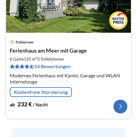
Pobierowo
Pre
Ferienhaus am Meer mit Garage
ab
2
2
6 Gäste
120 m
3
Schlafzimmer
pr
14 Bewertungen
Na
Modernes Ferienhaus mit Kamin, Garage und WLAN
Internetzuga
Kostenfreie Stornierung
232
€
ab
/ Nacht