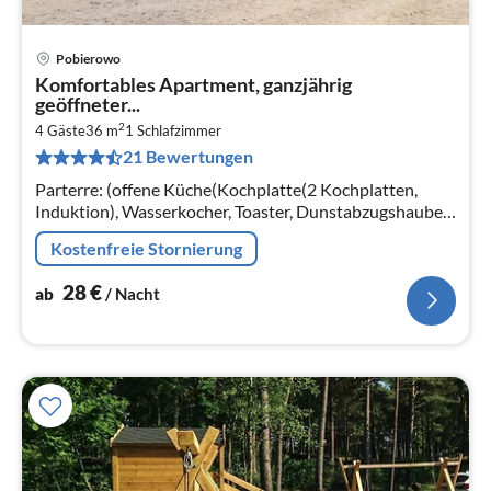
Pobierowo
Pre
Komfortables Apartment, ganzjährig
ab
geöffneter...
2
2
4 Gäste
36 m
1
Schlafzimmer
pr
21 Bewertungen
Na
Parterre: (offene Küche(Kochplatte(2 Kochplatten,
Induktion), Wasserkocher, Toaster, Dunstabzugshaube,
Kaffeemaschine, Backofen, Spülmaschine,
Kostenfreie Stornierung
Kühl-/Gefrierkombination)
28
€
ab
/ Nacht