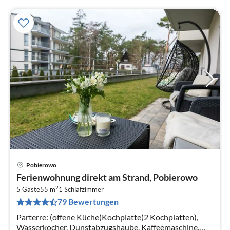
Pobierowo
Pre
Ferienwohnung direkt am Strand, Pobierowo
ab
2
3
5 Gäste
55 m
1
Schlafzimmer
79 Bewertungen
pr
Na
Parterre: (offene Küche(Kochplatte(2 Kochplatten),
Wasserkocher, Dunstabzugshaube, Kaffeemaschine,