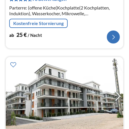
pr
Na
Parterre: (offene Küche(Kochplatte(2 Kochplatten,
Induktion), Wasserkocher, Mikrowelle,
Kühl-/Gefrierkombination),
Kostenfreie Stornierung
Wohn/Esszimmer(Doppelschlafcouch, TV(Flatscreen),
Esstisch)
25
€
ab
/ Nacht