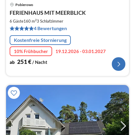
Pobierowo
Pre
FERIENHAUS MIT MEERBLICK
ab
2
2
6 Gäste
160 m
3
Schlafzimmer
pr
4 Bewertungen
Na
Kostenfreie Stornierung
10% Frühbucher
19.12.2026 - 03.01.2027
251
€
ab
/ Nacht