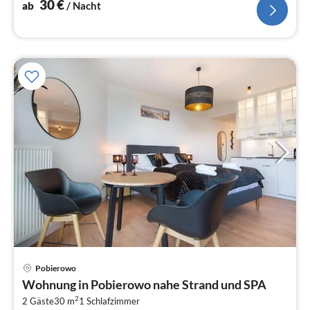
30
€
ab
/ Nacht
Pobierowo
Pre
Wohnung in Pobierowo nahe Strand und SPA
ab
2
2
2 Gäste
30 m
1
Schlafzimmer