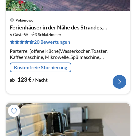
Pobierowo
Pre
Ferienhäuser in der Nähe des Strandes,...
ab
2
1
6 Gäste
55 m
3
Schlafzimmer
20 Bewertungen
pr
Na
Parterre: (offene Küche(Wasserkocher, Toaster,
Kaffeemaschine, Mikrowelle, Spülmaschine,
Kühl-/Gefrierkombination)
Kostenfreie Stornierung
123
€
ab
/ Nacht