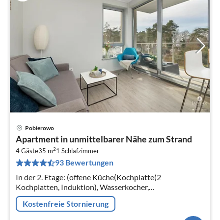
Pobierowo
Pre
Apartment in unmittelbarer Nähe zum Strand
ab
2
3
4 Gäste
35 m
1
Schlafzimmer
93 Bewertungen
pr
Na
In der 2. Etage: (offene Küche(Kochplatte(2
Kochplatten, Induktion), Wasserkocher,
Kaffeemaschine, Mikrowelle,
Kostenfreie Stornierung
Kühl-/Gefrierkombination)