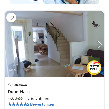
Pobierowo
Pre
Dune-Haus
ab
1
2
4 Gäste
55 m
2
Schlafzimmer
pr
2 Bewertungen
Na