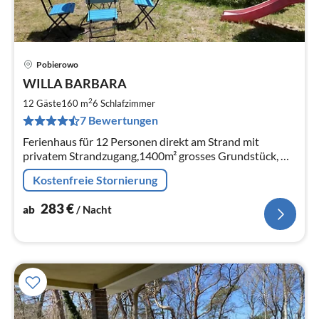
Pobierowo
Pre
WILLA BARBARA
ab
2
2
12 Gäste
160 m
6
Schlafzimmer
pr
7 Bewertungen
Na
Ferienhaus für 12 Personen direkt am Strand mit
privatem Strandzugang,1400m² grosses Grundstück, W-
LAN internetzugang, 6 Schlafzimmer, 2 Badezimmer,
Kostenfreie Stornierung
Haustiere willkommen
283
€
ab
/ Nacht