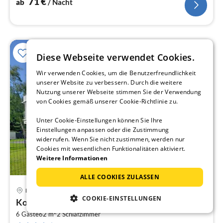
71
€
ab
/ Nacht
Diese Webseite verwendet Cookies.
Wir verwenden Cookies, um die Benutzerfreundlichkeit
unserer Website zu verbessern. Durch die weitere
Nutzung unserer Webseite stimmen Sie der Verwendung
von Cookies gemäß unserer Cookie-Richtlinie zu.
Unter Cookie-Einstellungen können Sie Ihre
Einstellungen anpassen oder die Zustimmung
widerrufen. Wenn Sie nicht zustimmen, werden nur
Cookies mit wesentlichen Funktionalitäten aktiviert.
Weitere Informationen
ALLE COOKIES ZULASSEN
Pobierowo
Pre
COOKIE-EINSTELLUNGEN
Komfortables Ferienhaus mit Garten
ab
2
3
6 Gäste
62 m
2
Schlafzimmer