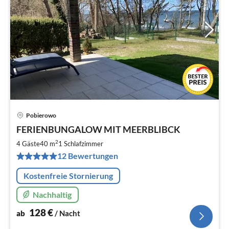
Pobierowo
Pre
FERIENBUNGALOW MIT MEERBLIBCK
ab
1
2
4 Gäste
40 m
1
Schlafzimmer
pr
12 Bewertungen
Na
Kostenfreie Stornierung
Nachhaltig
128
€
ab
/ Nacht