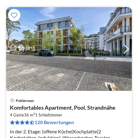
Pobierowo
Pre
Komfortables Apartment, Pool, Strandnähe
ab
2
2
4 Gäste
36 m
1
Schlafzimmer
120 Bewertungen
pr
Na
In der 2. Etage: (offene Küche(Kochplatte(2
Kochplatten, Induktion), Wasserkocher, Toaster,