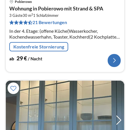
Pobierowo
Pre
Wohnung in Pobierowo mit Strand & SPA
ab
2
2
3 Gäste
30 m
1
Schlafzimmer
21 Bewertungen
pr
Na
In der 4. Etage: (offene Küche(Wasserkocher,
Kochendwasserhahn, Toaster, Kochherd(2 Kochplatten,
elektrisch), Espressomaschine, Spülmaschine,
Kostenfreie Stornierung
Kühl-/Gefrierkombination)
29
€
ab
/ Nacht