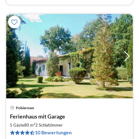
Pobierowo
Pre
Ferienhaus mit Garage
ab
1
2
5 Gäste
80 m
2
Schlafzimmer
pr
10 Bewertungen
Na