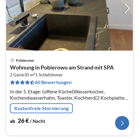
Pobierowo
Pre
Wohnung in Pobierowo am Strand mit SPA
ab
2
2
2 Gäste
30 m
1
Schlafzimmer
60 Bewertungen
pr
Na
In der 5. Etage: (offene Küche(Wasserkocher,
Kochendwasserhahn, Toaster, Kochherd(2 Kochplatten,
elektrisch), Espressomaschine, Spülmaschine,
Kostenfreie Stornierung
Kühl-/Gefrierkombination)
26
€
ab
/ Nacht