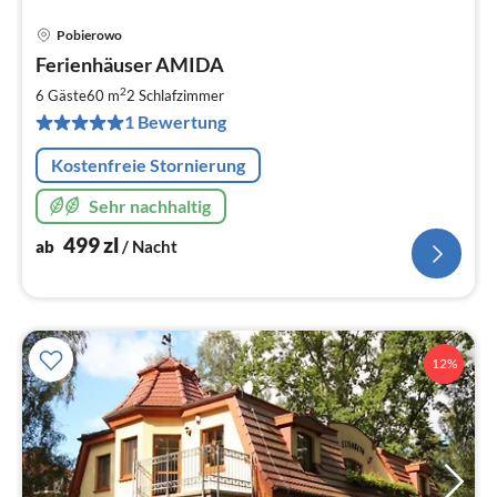
Pobierowo
Pre
Ferienhäuser AMIDA
ab
5
2
6 Gäste
60 m
2
Schlafzimmer
pr
1 Bewertung
Na
Kostenfreie Stornierung
Sehr nachhaltig
499
zl
ab
/ Nacht
12%