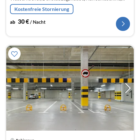
Mikrowelle, Kühl-/Gefrierkombination),
Kostenfreie Stornierung
Wohn/Esszimmer(Schlafcouch 1 Pers.
30
€
ab
/ Nacht