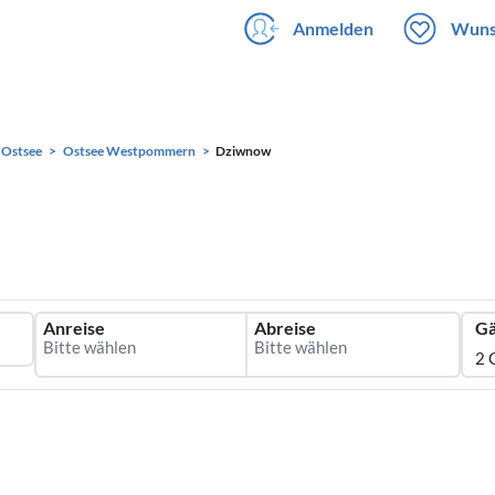
Anmelden
Wuns
 Ostsee
Ostsee Westpommern
Dziwnow
Anreise
Abreise
Gä
2 