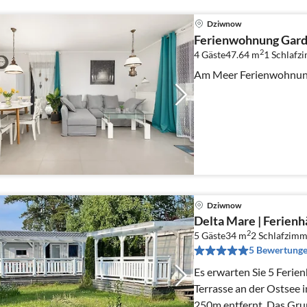
Dziwnow
Ferienwohnung Gard
2
4 Gäste
47.64 m
1
Schlafz
Am Meer Ferienwohnun
Dziwnow
Delta Mare | Ferienh
2
5 Gäste
34 m
2
Schlafzimm
5 Bewertung
Es erwarten Sie 5 Ferien
Terrasse an der Ostsee 
250m entfernt. Das Grun