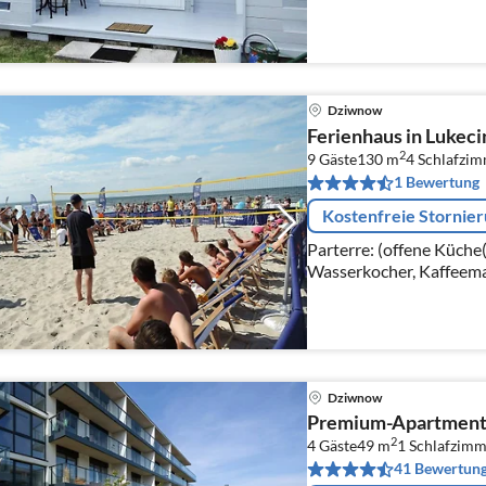
Kaffeemaschine, Espres
Kühl-/Gefrierkombinati
Dziwnow
Ferienhaus in Lukec
2
9 Gäste
130 m
4
Schlafzi
1 Bewertung
Kostenfreie Stornie
Parterre: (offene Küche
Wasserkocher, Kaffeema
Kühl-/Gefrierkombinati
Dziwnow
Premium-Apartment 
2
4 Gäste
49 m
1
Schlafzimm
41 Bewertun