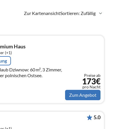
Zur Kartenansicht
Sortieren: Zufällig
emium Haus
er (+1)
rung
laub Dziwnow: 60 m², 3 Zimmer,
der polnischen Ostsee.
Preise ab
173€
pro Nacht
Zum Angebot
5.0
er (+1)