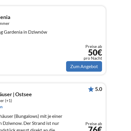
enia
immer
g Gardenia in Dziwnów
Preise ab
50€
pro Nacht
Zum Angebot
5.0
äuser | Ostsee
er (+1)
en
häuser (Bungalows) mit je einer
in Dziwnow. Der Strand ist nur
Preise ab
76€
dstück grenzt direkt an die