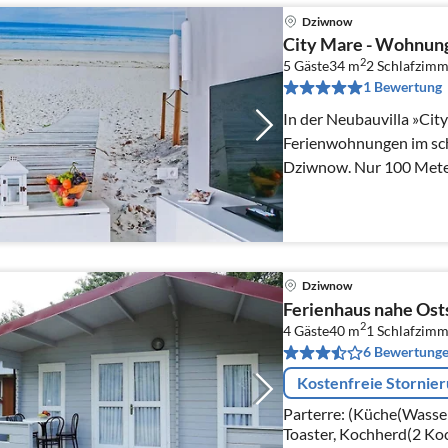
Dziwnow
City Mare - Wohnung
2
5 Gäste
34 m
2
Schlafzimm
1 Bewertung
In der Neubauvilla »City
Ferienwohnungen im sch
Dziwnow. Nur 100 Mete
Zentrum der Stadt geleg
Dziwnow
Ferienhaus nahe Ost
2
4 Gäste
40 m
1
Schlafzimm
6 Bewertung
Kostenfreie Stornie
Parterre: (Küche(Wass
Toaster, Kochherd(2 Koch