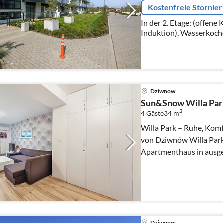
Kostenfreie Stornie
In der 2. Etage: (offen
Induktion), Wasserkoch
Kaffeemaschine, Backof
Kühl-/Gefrierkombinati
Dziwnow
Sun&Snow Willa Park
2
4 Gäste
34 m
Willa Park – Ruhe, Komf
von Dziwnów Willa Park ist ein elegantes, kleines
Apartmenthaus in ausgez
Sienkiewicza-Strasse 3A i
Dziwnow