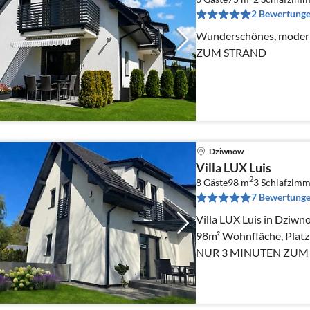
2 Bewertung
Wunderschönes, mode
ZUM STRAND
Dziwnow
Villa LUX Luis
2
8 Gäste
98 m
3
Schlafzimm
7 Bewertung
Villa LUX Luis in Dziwn
98m² Wohnfläche, Platz 
NUR 3 MINUTEN ZUM