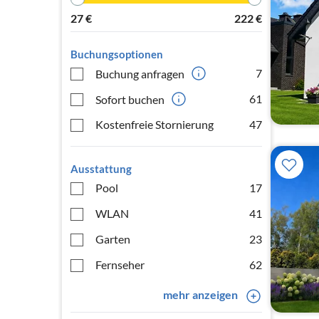
27
€
222
€
Buchungsoptionen
7
Buchung anfragen
61
Sofort buchen
Kostenfreie Stornierung
47
Ausstattung
Pool
17
WLAN
41
Garten
23
Fernseher
62
mehr anzeigen