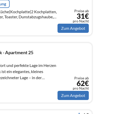
rung
Preise ab
e Küche(Kochplatte(2 Kochplatten,
31€
er, Toaster, Dunstabzugshaube,
pro Nacht
en, Spülmaschine,
on)
Zum Angebot
 - Apartment 25
ort und perfekte Lage im Herzen
eichneter Lage – in der
Preise ab
62€
n ...
pro Nacht
Zum Angebot