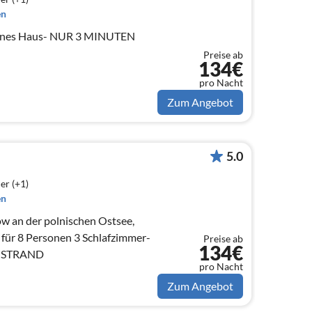
en
rnes Haus- NUR 3 MINUTEN
Preise ab
134€
pro Nacht
Zum Angebot
5.0
er (+1)
en
ow an der polnischen Ostsee,
für 8 Personen 3 Schlafzimmer-
Preise ab
134€
 STRAND
pro Nacht
Zum Angebot