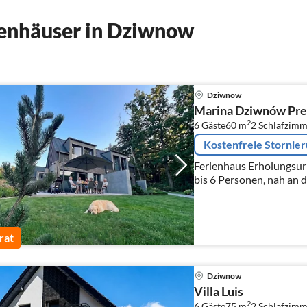
enhäuser in Dziwnow
Dziwnow
Marina Dziwnów Pr
2
6 Gäste
60 m
2
Schlafzimm
Kostenfreie Stornie
Ferienhaus Erholungsur
bis 6 Personen, nah an 
rat
Dziwnow
Villa Luis
2
6 Gäste
75 m
2
Schlafzimm