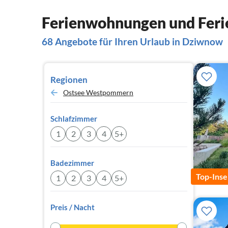
Ferienwohnungen und Feri
68 Angebote für Ihren Urlaub in Dziwnow
Regionen
Ostsee Westpommern
Schlafzimmer
1
2
3
4
5+
Badezimmer
Top-Inse
1
2
3
4
5+
Preis / Nacht