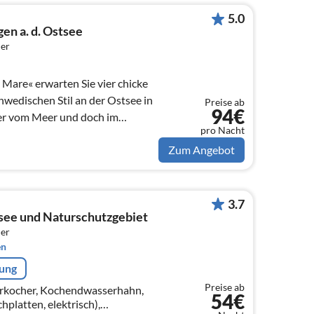
5.0
en a. d. Ostsee
er
 Mare« erwarten Sie vier chicke
wedischen Stil an der Ostsee in
Preise ab
94€
r vom Meer und doch im
pro Nacht
en.
Zum Angebot
3.7
see und Naturschutzgebiet
er
en
rung
Preise ab
erkocher, Kochendwasserhahn,
54€
platten, elektrisch),