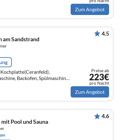
pro Nacht
somaschine,
on)
Zum Angebot
4.5
in am Sandstrand
mmer
rung
Preise ab
(Kochplatte(Ceranfeld),
223€
schine, Backofen, Spülmaschine,
pro Nacht
on)
Zum Angebot
4.6
mit Pool und Sauna
er
gen