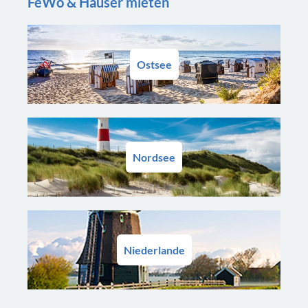
FeWo & Häuser mieten
Ostsee
Nordsee
Niederlande