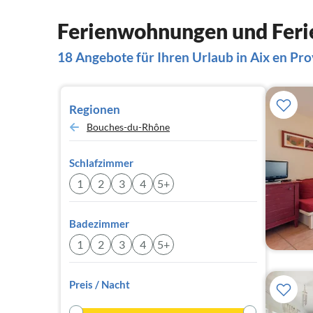
Ferienwohnungen und Ferie
18 Angebote für Ihren Urlaub in Aix en Pr
Regionen
Bouches-du-Rhône
Schlafzimmer
1
2
3
4
5+
Badezimmer
1
2
3
4
5+
Preis / Nacht