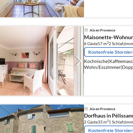
Aix en Provence
Maisonette-Wohnung 
2
6 Gäste
57 m
2
Schlafzimm
Kostenfreie Stornie
Kochnische(Kaffeemaschi
Wohn/Esszimmer(Doppelk
Schlafzimmer(Doppelbett
Einzelbett)
Aix en Provence
Dorfhaus in Pélissann
2
2 Gäste
33 m
1
Schlafzimm
Kostenfreie Stornie