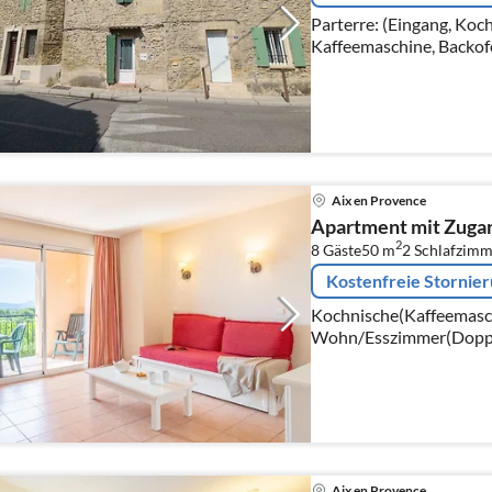
Parterre: (Eingang, Koc
Kaffeemaschine, Backof
Waschmaschine), Toilette) In der 1. Et
(Wohnzimmer(T
Aix en Provence
Apartment mit Zuga
2
8 Gäste
50 m
2
Schlafzimm
Kostenfreie Stornie
Kochnische(Kaffeemaschi
Wohn/Esszimmer(Doppels
Schlafzimmer(Doppelbett
Einzelbett)
Aix en Provence