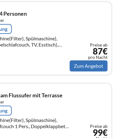
 4 Personen
er
rung
ne(Filter), Spülmaschine),
chlafcouch, TV, Esstisch),
Preise ab
87€
 Einzelbett)
pro Nacht
Zum Angebot
am Flussufer mit Terrasse
er
rung
ne(Filter), Spülmaschine),
ouch 1 Pers., Doppelklappbett ,
Preise ab
99€
mmer(Doppelbett)