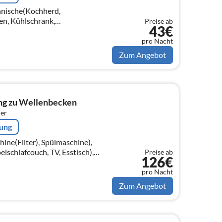
hnische(Kochherd,
en, Kühlschrank,
Preise ab
43€
age:
V)) In der 2.
pro Nacht
Zum Angebot
ng zu Wellenbecken
er
rung
ne(Filter), Spülmaschine),
chlafcouch, TV, Esstisch),
Preise ab
126€
), Schlafzimmer(Einzelbett,
pro Nacht
Zum Angebot