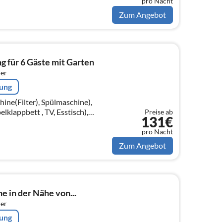
pro Nacht
Zum Angebot
für 6 Gäste mit Garten
er
rung
ne(Filter), Spülmaschine),
lappbett , TV, Esstisch),
Preise ab
131€
), Schlafzimmer(Einzelbett,
pro Nacht
Zum Angebot
e in der Nähe von...
er
rung