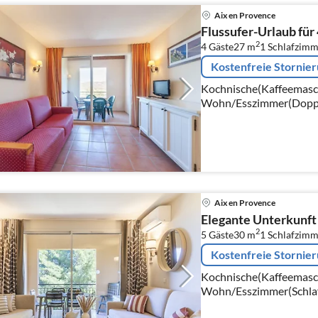
Aix en Provence
Flussufer-Urlaub für
2
4 Gäste
27 m
1
Schlafzimm
Kostenfreie Stornie
Kochnische(Kaffeemaschi
Wohn/Esszimmer(Doppels
Schlafzimmer(Einzelbett,
Aix en Provence
Elegante Unterkunft 
2
5 Gäste
30 m
1
Schlafzimm
Kostenfreie Stornie
Kochnische(Kaffeemaschi
Wohn/Esszimmer(Schlafc
TV, Esstisch), Schlafzi