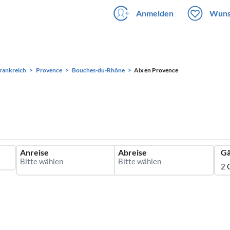
Anmelden
Wuns
rankreich
Provence
Bouches-du-Rhône
Aix en Provence
Anreise
Abreise
Gä
2 