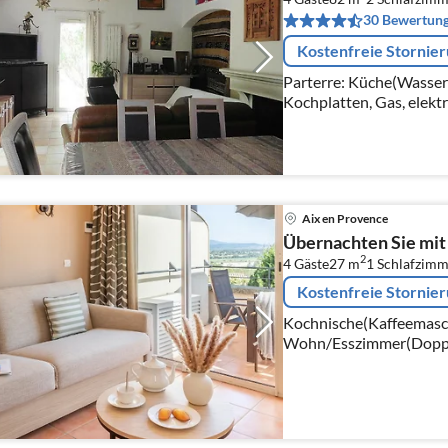
30 Bewertun
Kostenfreie Stornie
Parterre: Küche(Wasserkocher, Toaster, Kochherd(4
Kochplatten, Gas, elektr
Spülmaschine, Kühlschra
Aix en Provence
Übernachten Sie mit
2
4 Gäste
27 m
1
Schlafzimm
Kostenfreie Stornie
Kochnische(Kaffeemaschi
Wohn/Esszimmer(Doppels
Schlafzimmer(Einzelbett,