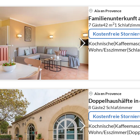
Aix en Provence
Familienunterkunft 
2
7 Gäste
42 m
1
Schlafzimm
Kostenfreie Stornie
Kochnische(Kaffeemaschi
Wohn/Esszimmer(Schlafc
TV, Esstisch), Schlafzi
Schlafnische(Etagenbett
Aix en Provence
Doppelhaushälfte in 
8 Gäste
2
Schlafzimmer
Kostenfreie Stornie
Kochnische(Kaffeemaschi
Wohn/Esszimmer(Doppels
Schlafzimmer(Doppelbett