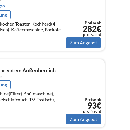
gen
rung
Preise ab
282€
isch), Kaffeemaschine, Backofen,
pro Nacht
nk(+ Gefrierfach))
Zum Angebot
 privatem Außenbereich
er
rung
ne(Filter), Spülmaschine),
chlafcouch, TV, Esstisch),
Preise ab
93€
 Einzelbett)
pro Nacht
Zum Angebot