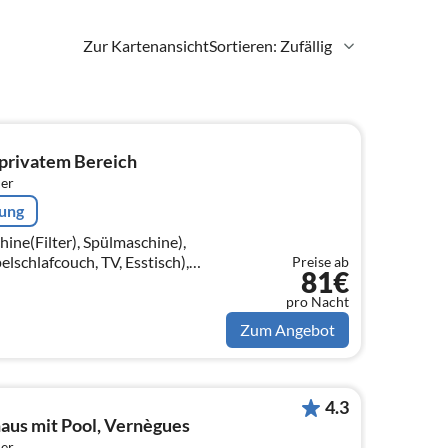
Zur Kartenansicht
Sortieren: Zufällig
privatem Bereich
er
rung
ne(Filter), Spülmaschine),
chlafcouch, TV, Esstisch),
Preise ab
81€
t), Badezimmer(Badewanne mit
oilette)
pro Nacht
Zum Angebot
4.3
aus mit Pool, Vernègues
er