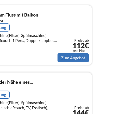
am Fluss mit Balkon
er
rung
ne(Filter), Spülmaschine),
ouch 1 Pers., Doppelklappbett ,
Preise ab
112€
mmer(Doppelbett),
)
pro Nacht
Zum Angebot
der Nähe eines...
rung
ne(Filter), Spülmaschine),
chlafcouch, TV, Esstisch),
Preise ab
144€
), Schlafzimmer(Einzelbett,