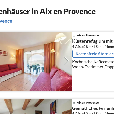
nhäuser in Aix en Provence
ovence
Aix en Provence
Küstenrefugium mit 
2
4 Gäste
28 m
1
Schlafzimm
Kostenfreie Stornie
Kochnische(Kaffeemaschi
Wohn/Esszimmer(Doppels
Schlafnische(Etagenbet
Dusche, Waschbecken, T
Aix en Provence
Gemütliches Ferienh
2
4 Gäste
82 m
2
Schlafzimm