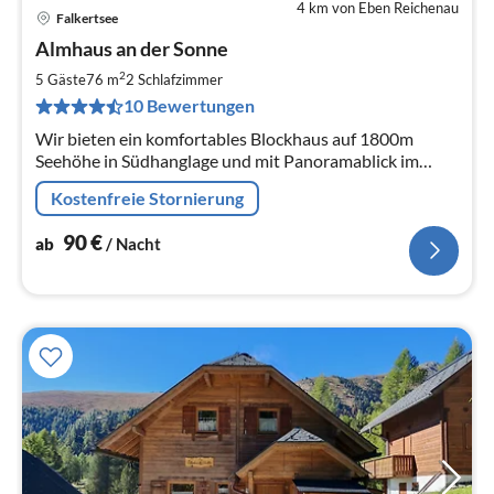
4 km von Eben Reichenau
Falkertsee
Pre
Almhaus an der Sonne
ab
9
2
5 Gäste
76 m
2
Schlafzimmer
pr
10 Bewertungen
Na
Wir bieten ein komfortables Blockhaus auf 1800m
Seehöhe in Südhanglage und mit Panoramablick im
Heidi-Alm Bergresort. Es hat einen großem
Kostenfreie Stornierung
Sonnenbalkon und ist ideal für Familien.
90
€
ab
/ Nacht