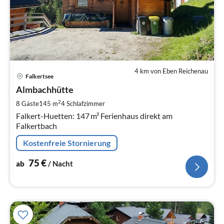
4 km von Eben Reichenau
Pre
Falkertsee
ab
7
Almbachhütte
pr
2
8 Gäste
145 m
4
Schlafzimmer
Na
Falkert-Huetten: 147 m² Ferienhaus direkt am
Falkertbach
Kostenfreie Stornierung
75
€
ab
/ Nacht