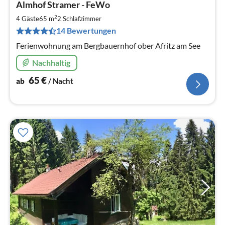
Almhof Stramer - FeWo
ab
6
2
4 Gäste
65 m
2
Schlafzimmer
pr
14 Bewertungen
Na
Ferienwohnung am Bergbauernhof ober Afritz am See
Nachhaltig
65
€
ab
/ Nacht