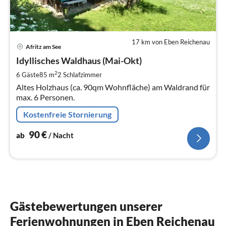
17 km von Eben Reichenau
Pre
Afritz am See
ab
9
Idyllisches Waldhaus (Mai-Okt)
pr
2
6 Gäste
85 m
2
Schlafzimmer
Na
Altes Holzhaus (ca. 90qm Wohnfläche) am Waldrand für
max. 6 Personen.
Kostenfreie Stornierung
90
€
ab
/ Nacht
Gästebewertungen unserer
Ferienwohnungen in Eben Reichenau