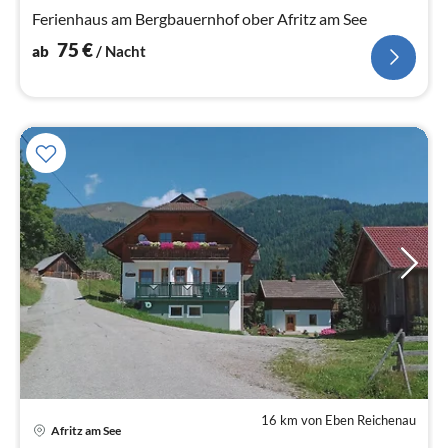
Na
Ferienhaus am Bergbauernhof ober Afritz am See
75
€
ab
/ Nacht
16 km von Eben Reichenau
Afritz am See
Pre