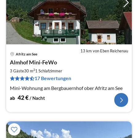
13 km von Eben Reichenau
Afritz am See
Pre
Almhof Mini-FeWo
ab
4
2
3 Gäste
30 m
1
Schlafzimmer
pr
17 Bewertungen
Na
Mini-Wohnung am Bergbauernhof ober Afritz am See
42
€
ab
/ Nacht