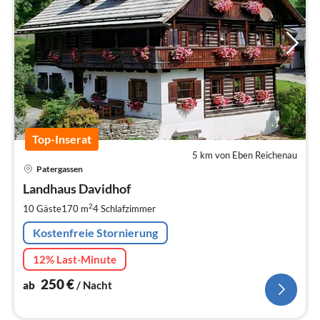
Top-Inserat
5 km von Eben Reichenau
Pre
Patergassen
ab
2
Landhaus Davidhof
pr
2
10 Gäste
170 m
4
Schlafzimmer
Na
Kostenfreie Stornierung
12% Last-Minute
250
€
ab
/ Nacht