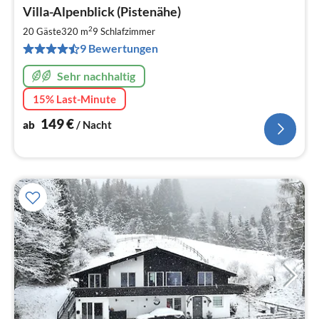
Pre
Villa-Alpenblick (Pistenähe)
ab
1
2
20 Gäste
320 m
9
Schlafzimmer
pr
9 Bewertungen
Na
Sehr nachhaltig
15% Last-Minute
149
€
ab
/ Nacht