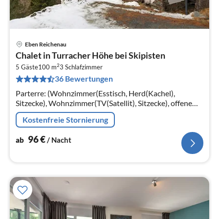
Eben Reichenau
Pre
Chalet in Turracher Höhe bei Skipisten
ab
2
9
5 Gäste
100 m
3
Schlafzimmer
36 Bewertungen
pr
Na
Parterre: (Wohnzimmer(Esstisch, Herd(Kachel),
Sitzecke), Wohnzimmer(TV(Satellit), Sitzecke), offene
Küche(Wasserkocher, Toaster, Kochherd,
Kostenfreie Stornierung
Kaffeemaschine, Backofen, Kühlschrank)
96
€
ab
/ Nacht