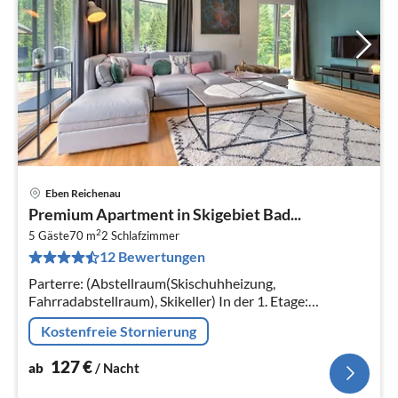
Eben Reichenau
Pre
Premium Apartment in Skigebiet Bad...
ab
2
1
5 Gäste
70 m
2
Schlafzimmer
12 Bewertungen
pr
Na
Parterre: (Abstellraum(Skischuhheizung,
Fahrradabstellraum), Skikeller) In der 1. Etage:
(Wohnzimmer(Esstisch(6 Personen), Video), offene
Kostenfreie Stornierung
Küche(Kochplatte(Induktion)
127
€
ab
/ Nacht