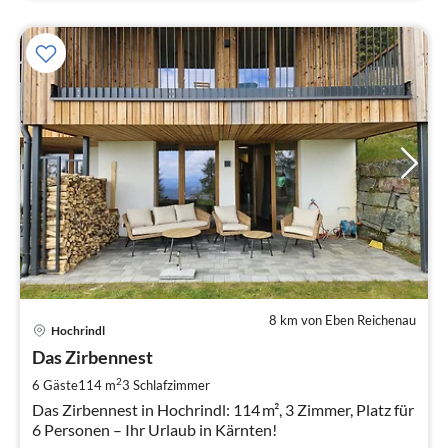
8 km von Eben Reichenau
Pre
Hochrindl
ab
2
Das Zirbennest
pr
2
6 Gäste
114 m
3
Schlafzimmer
Na
Das Zirbennest in Hochrindl: 114 m², 3 Zimmer, Platz für
6 Personen – Ihr Urlaub in Kärnten!