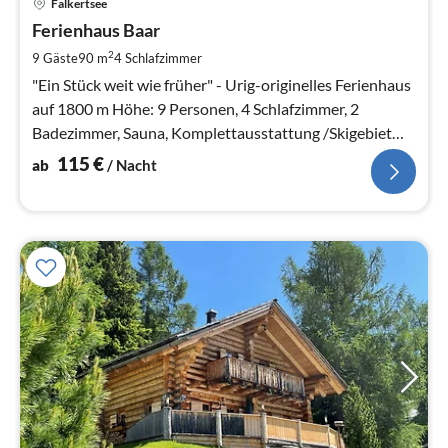
Falkertsee
ab
1
Ferienhaus Baar
pr
2
9 Gäste
90 m
4
Schlafzimmer
Na
"Ein Stück weit wie früher" - Urig-originelles Ferienhaus
auf 1800 m Höhe: 9 Personen, 4 Schlafzimmer, 2
Badezimmer, Sauna, Komplettausstattung /Skigebiet
500m vom Haus entfernt!
115
€
ab
/ Nacht