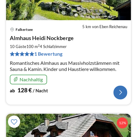
5 km von Eben Reichenau
Falkertsee
Pre
Almhaus Heidi Nockberge
ab
1
2
10 Gäste
100 m
4
Schlafzimmer
pr
1 Bewertung
Na
Romantisches Almhaus aus Massivholzstämmen mit
Sauna & Kamin. Kinder und Haustiere willkommen.
Nachhaltig
128
€
ab
/ Nacht
12%