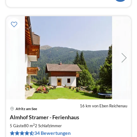
16 km von Eben Reichenau
Afritz am See
Pre
Almhof Stramer - Ferienhaus
ab
7
2
5 Gäste
80 m
2
Schlafzimmer
pr
34 Bewertungen