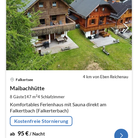
4 km von Eben Reichenau
Pre
Falkertsee
ab
9
Maibachhütte
pr
2
8 Gäste
147 m
4
Schlafzimmer
Na
Komfortables Ferienhaus mit Sauna direkt am
Falkertbach (Falkerterbach)
Kostenfreie Stornierung
95
€
ab
/ Nacht