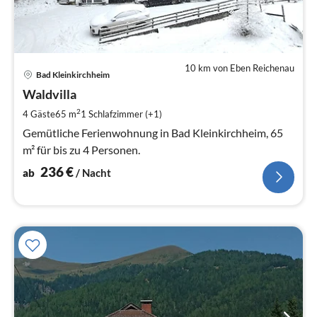
10 km von Eben Reichenau
Pre
Bad Kleinkirchheim
ab
2
Waldvilla
pr
2
4 Gäste
65 m
1
Schlafzimmer (+1)
Na
Gemütliche Ferienwohnung in Bad Kleinkirchheim, 65
m² für bis zu 4 Personen.
236
€
ab
/ Nacht