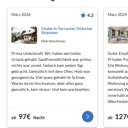
März 2026
März 2024
4.2
Chalet in Turracher Höhe bei
Skipisten
Eben Reichenau
Prima Unterkunft. Wir haben een tolles
Guter Empf
Urlaub gehabt. Gastfreundlichkeit war prima,
Privater Pa
nichts war zuviel. Gebäck kam jedem Tag
Die Wohnun
gebracht. Gemütlich mit dem Ofen, Hölz war
komplett a
genügend da. Viel spass gehabt im Schnee.
Aufenthalte
Waren da im Hochsaison, aber alles ganz
Wohnung a
gemütlich, kein stress! Und kein wartezeiten.
vermisst. 
innerhalb 
Wäscheständ
wunderbar 
guter Ausg
97€
127
ab
Nacht
ab
(Radfahren,
Golfplatz 