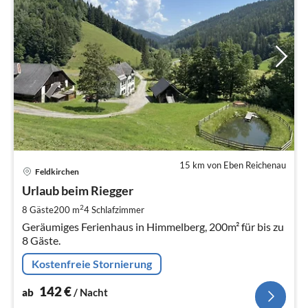
15 km von Eben Reichenau
Pre
Feldkirchen
ab
1
Urlaub beim Riegger
pr
2
8 Gäste
200 m
4
Schlafzimmer
Na
Geräumiges Ferienhaus in Himmelberg, 200m² für bis zu
8 Gäste.
Kostenfreie Stornierung
142
€
ab
/ Nacht