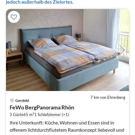
jedoch außerhalb des Zielortes.
7 km von Ehrenberg
Pre
Gersfeld
ab
FeWo BergPanorama Rhön
8
2
3 Gäste
65 m
1
Schlafzimmer (+1)
pr
Na
Ihre Unterkunft: Küche, Wohnen und Essen sind in
offenem lichtdurchflutetem Raumkonzept liebevoll und