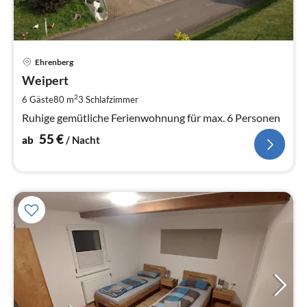
Pre
Ehrenberg
ab
5
Weipert
pr
2
6 Gäste
80 m
3
Schlafzimmer
Na
Ruhige gemütliche Ferienwohnung für max. 6 Personen
55
€
ab
/ Nacht