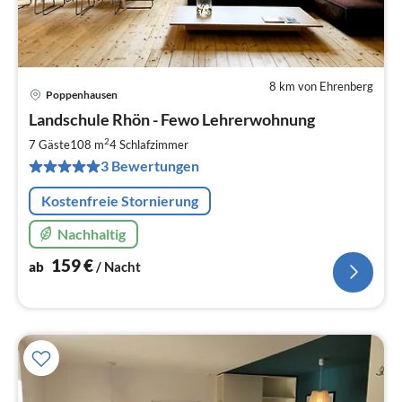
8 km von Ehrenberg
Poppenhausen
Pre
Landschule Rhön - Fewo Lehrerwohnung
ab
1
2
7 Gäste
108 m
4
Schlafzimmer
pr
3 Bewertungen
Na
Kostenfreie Stornierung
Nachhaltig
159
€
ab
/ Nacht