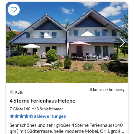
8 km von Ehrenberg
Roth
Pre
4 Sterne Ferienhaus Helene
ab
1
2
7 Gäste
140 m
3
Schlafzimmer
pr
8 Bewertungen
Na
Sehr schönes und sehr großes 4 Sterne Ferienhaus (140
qm ) mit Südterrasse, helle, moderne Möbel, Grill, große