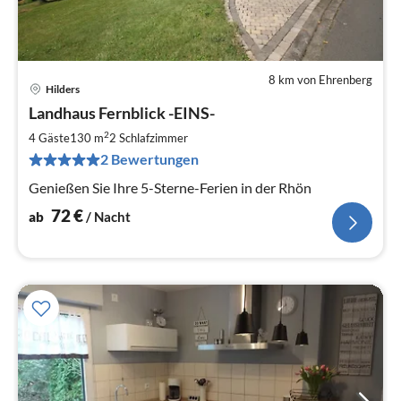
8 km von Ehrenberg
Hilders
Pre
Landhaus Fernblick -EINS-
ab
7
2
4 Gäste
130 m
2
Schlafzimmer
pr
2 Bewertungen
Na
Genießen Sie Ihre 5-Sterne-Ferien in der Rhön
72
€
ab
/ Nacht