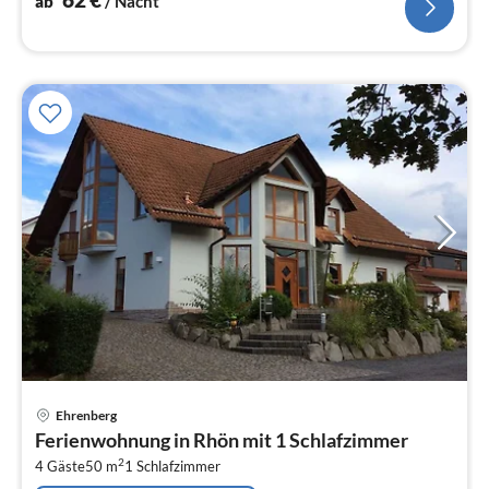
ab
/ Nacht
Pre
Ehrenberg
ab
Ferienwohnung in Rhön mit 1 Schlafzimmer
1
2
4 Gäste
50 m
1
Schlafzimmer
pr