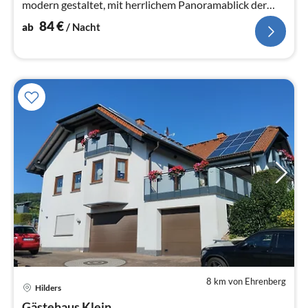
modern gestaltet, mit herrlichem Panoramablick der
Rhön.
84
€
ab
/ Nacht
8 km von Ehrenberg
Hilders
Pre
Gästehaus Klein