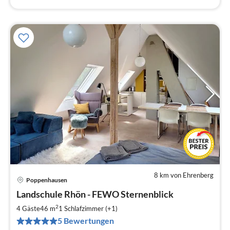
8 km von Ehrenberg
Poppenhausen
Pre
Landschule Rhön - FEWO Sternenblick
ab
8
2
4 Gäste
46 m
1
Schlafzimmer (+1)
pr
5 Bewertungen
Na