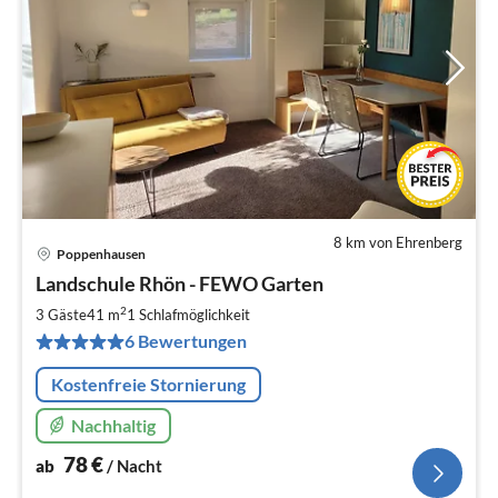
8 km von Ehrenberg
Poppenhausen
Pre
Landschule Rhön - FEWO Garten
ab
7
2
3 Gäste
41 m
1
Schlafmöglichkeit
pr
6 Bewertungen
Na
Kostenfreie Stornierung
Nachhaltig
78
€
ab
/ Nacht