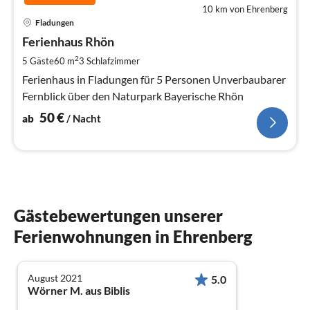
10 km von Ehrenberg
Pre
Fladungen
ab
5
Ferienhaus Rhön
pr
2
5 Gäste
60 m
3
Schlafzimmer
Na
Ferienhaus in Fladungen für 5 Personen Unverbaubarer
Fernblick über den Naturpark Bayerische Rhön
50
€
ab
/ Nacht
Gästebewertungen unserer
Ferienwohnungen in Ehrenberg
August 2021
5.0
Wörner M. aus Biblis