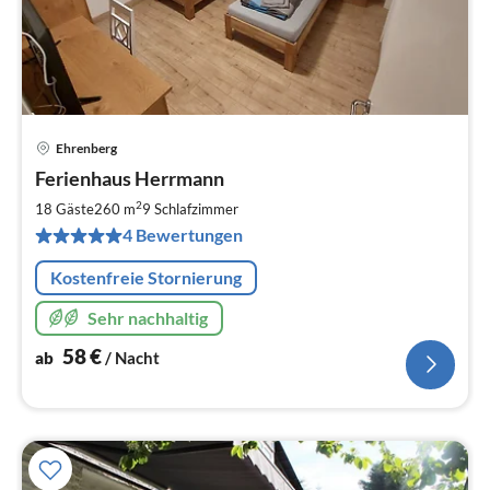
Ehrenberg
Pre
Ferienhaus Herrmann
ab
5
2
18 Gäste
260 m
9
Schlafzimmer
pr
4 Bewertungen
Na
Kostenfreie Stornierung
Sehr nachhaltig
58
€
ab
/ Nacht