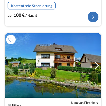
Küche, Kamin, großes Bad, Gäste WC, WLAN, 2- 7
Kostenfreie Stornierung
Personen.
100
€
ab
/ Nacht
8 km von Ehrenberg
Hilders