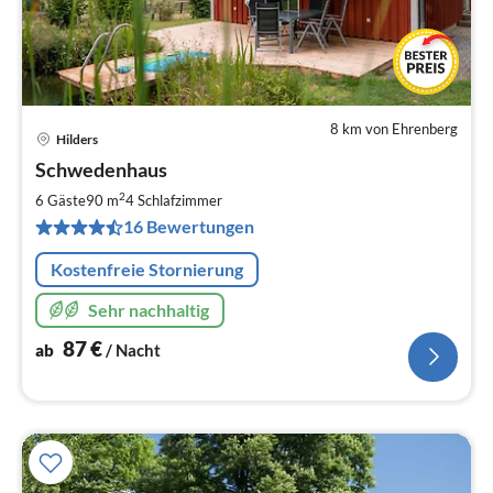
8 km von Ehrenberg
Hilders
Pre
Schwedenhaus
ab
8
2
6 Gäste
90 m
4
Schlafzimmer
pr
16 Bewertungen
Na
Kostenfreie Stornierung
Sehr nachhaltig
87
€
ab
/ Nacht