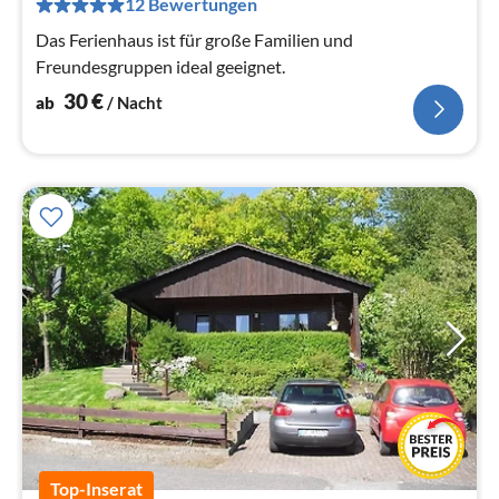
12 Bewertungen
Na
Das Ferienhaus ist für große Familien und
Freundesgruppen ideal geeignet.
30
€
ab
/ Nacht
Top-Inserat