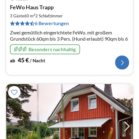
Pre
FeWo Haus Trapp
ab
4
2
3 Gäste
60 m
2
Schlafzimmer
pr
6 Bewertungen
Na
Zwei gemütlich eingerichtete FeWo. mit großem
Grundstück 60qm bis 3 Pers. (Hund erlaubt) 90qm bis 6
Besonders nachhaltig
45
€
ab
/ Nacht