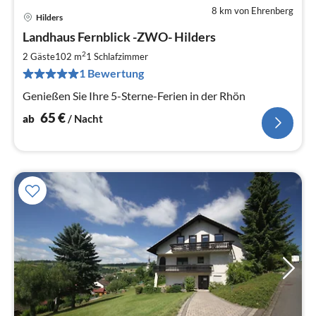
8 km von Ehrenberg
Hilders
Pre
Landhaus Fernblick -ZWO- Hilders
ab
6
2
2 Gäste
102 m
1
Schlafzimmer
pr
1 Bewertung
Na
Genießen Sie Ihre 5-Sterne-Ferien in der Rhön
65
€
ab
/ Nacht