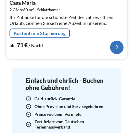
Casa Maria
7
2
2 Gäste
60 m
1
Schlafzimmer
pr
Ihr Zuhause für die schönste Zeit des Jahres - Ihren
Na
Urlaub. Gönnen Sie sich eine Auzeit in unserem
Ferienhaus "Casa Maria".
Kostenfreie Stornierung
71
€
ab
/ Nacht
Einfach und ehrlich - Buchen
ohne Gebühren!
Geld-zurück-Garantie
Ohne Provision und Servicegebühren
Preise wie beim Vermieter
Zertifiziert vom Deutschen
Ferienhausverband