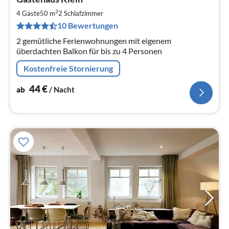
ab
4
2
4 Gäste
50 m
2
Schlafzimmer
pr
10 Bewertungen
Na
2 gemütliche Ferienwohnungen mit eigenem
überdachten Balkon für bis zu 4 Personen
Kostenfreie Stornierung
44
€
ab
/ Nacht