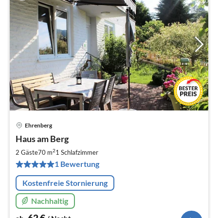
Ehrenberg
Pre
Haus am Berg
ab
6
2
2 Gäste
70 m
1
Schlafzimmer
pr
1 Bewertung
Na
Kostenfreie Stornierung
Nachhaltig
62
€