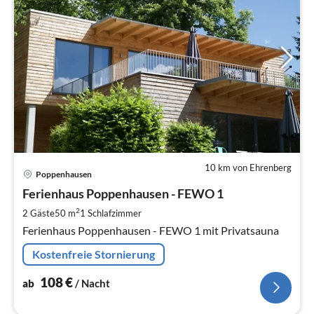
10 km von Ehrenberg
Pre
Poppenhausen
ab
1
Ferienhaus Poppenhausen - FEWO 1
pr
2
2 Gäste
50 m
1
Schlafzimmer
Na
Ferienhaus Poppenhausen - FEWO 1 mit Privatsauna
Kostenfreie Stornierung
108
€
ab
/ Nacht