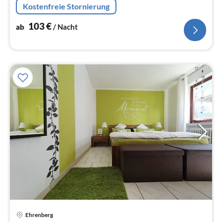
Na
Kostenfreie Stornierung
103
€
ab
/ Nacht
Pre
Ehrenberg
ab