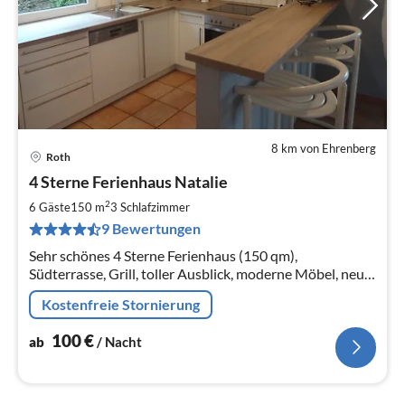
8 km von Ehrenberg
Roth
Pre
4 Sterne Ferienhaus Natalie
ab
1
2
6 Gäste
150 m
3
Schlafzimmer
pr
9 Bewertungen
Na
Sehr schönes 4 Sterne Ferienhaus (150 qm),
Südterrasse, Grill, toller Ausblick, moderne Möbel, neue
Küche, 2 Bäder, Kamin, WLAN, 2-6 Personen
Kostenfreie Stornierung
100
€
ab
/ Nacht