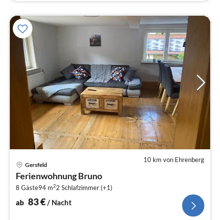
10 km von Ehrenberg
Pre
Gersfeld
ab
Ferienwohnung Bruno
8
2
8 Gäste
94 m
2
Schlafzimmer (+1)
pr
Na
83
€
ab
/ Nacht