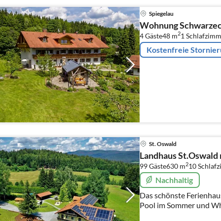
Spiegelau
Wohnung Schwarzeck
2
4 Gäste
48 m
1
Schlafzimm
Kostenfreie Stornie
St. Oswald
Landhaus St.Oswald 
2
99 Gäste
630 m
10
Schlaf
Nachhaltig
Das schönste Ferienhau
Pool im Sommer und Wh