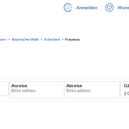
Anmelden
Wuns
yern
Bayerischer Wald
Arberland
Frauenau
Anreise
Abreise
Gä
2 