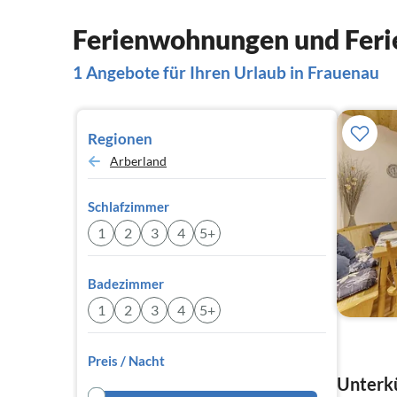
Ferienwohnungen und Feri
1 Angebote für Ihren Urlaub in Frauenau
Regionen
Arberland
Schlafzimmer
1
2
3
4
5+
Badezimmer
1
2
3
4
5+
Preis / Nacht
Unterkü