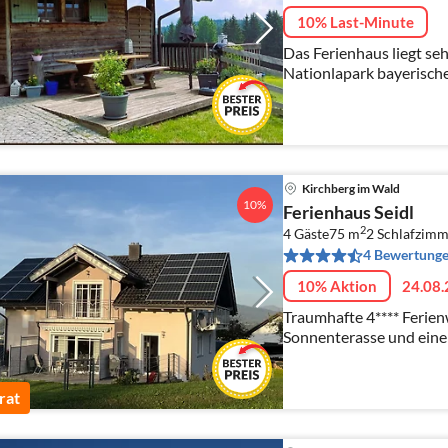
10% Last-Minute
Das Ferienhaus liegt seh
Nationlapark bayerische
Personen, Haustiere w
Kirchberg im Wald
10%
Ferienhaus Seidl
2
4 Gäste
75 m
2
Schlafzimm
4 Bewertung
10% Aktion
24.08.
Traumhafte 4**** Ferie
Sonnenterasse und eine
Bayerischen Wald. 2 - 4 Personen, Top-Ausstattung -
Haustiere erlaubt
rat