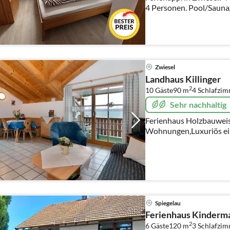
4 Personen. Pool/Saun
Zwiesel
Landhaus Killinger
2
10 Gäste
90 m
4
Schlafzi
Sehr nachhaltig
Ferienhaus Holzbauwei
Wohnungen,Luxuriös eingerichtet
Wohnung
Spiegelau
Ferienhaus Kinderm
2
6 Gäste
120 m
3
Schlafzi