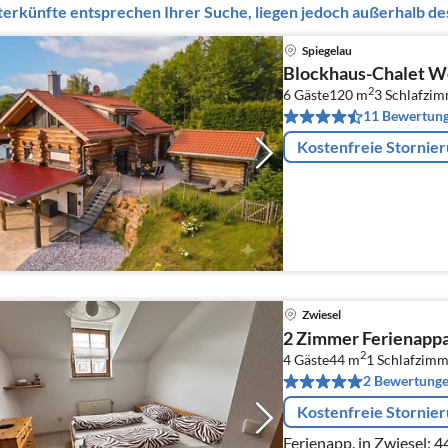
erkünfte entsprechen Ihrer Suche, liegen jedoch außerhalb des
Spiegelau
Blockhaus-Chalet W
2
6 Gäste
120 m
3
Schlafzi
11 Bewertun
Kostenfreie Stornie
Zwiesel
2 Zimmer Ferienapp
2
4 Gäste
44 m
1
Schlafzimm
2 Bewertung
Kostenfreie Stornie
Ferienapp. in Zwiesel: 44 