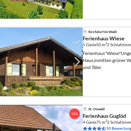
Kirchdorf im Wald
Ferienhaus Wiese
2
5 Gäste
50 m
2
Schlafzimm
Ferienhaus"Wiese"Unges
Haus,inmitten grüner Wi
und Täler.
St. Oswald
10%
Ferienhaus Guglöd
2
4 Gäste
75 m
2
Schlafzimm
10 Bewertun