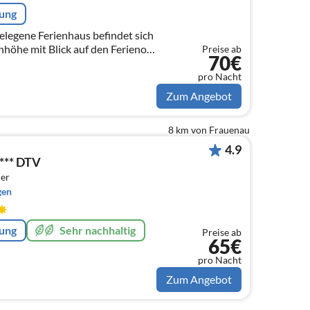
rung
elegene Ferienhaus befindet sich
Anhöhe mit Blick auf den Ferienort
Preise ab
70€
 6 Personen, mit 3 Schlafzimmern.
pro Nacht
Zum Angebot
8 km von Frauenau
4.9
**** DTV
er
gen
rung
Sehr nachhaltig
Preise ab
65€
pro Nacht
Zum Angebot