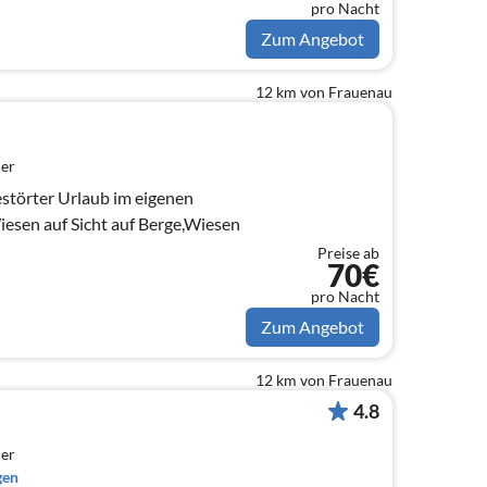
pro Nacht
Zum Angebot
12 km von Frauenau
er
törter Urlaub im eigenen
esen auf Sicht auf Berge,Wiesen
Preise ab
70€
pro Nacht
Zum Angebot
12 km von Frauenau
4.8
er
gen