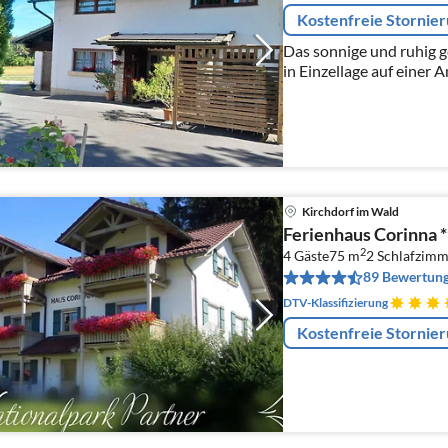
Kostenfreie Stornie
Das sonnige und ruhig g
in Einzellage auf einer 
Klingenbrunn. Für 2 bis
Kirchdorf im Wald
Ferienhaus Corinna 
2
4 Gäste
75 m
2
Schlafzimm
89 Bewertun
DTV-Klassifizierung
Kostenfreie Stornie