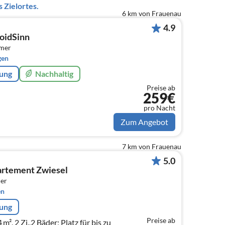
 Zielortes.
6 km von Frauenau
4.9
oidSinn
mmer
gen
rung
Nachhaltig
Preise ab
259€
pro Nacht
Zum Angebot
7 km von Frauenau
5.0
artement Zwiesel
er
en
rung
Preise ab
m², 2 Zi.,2 Bäder; Platz für bis zu