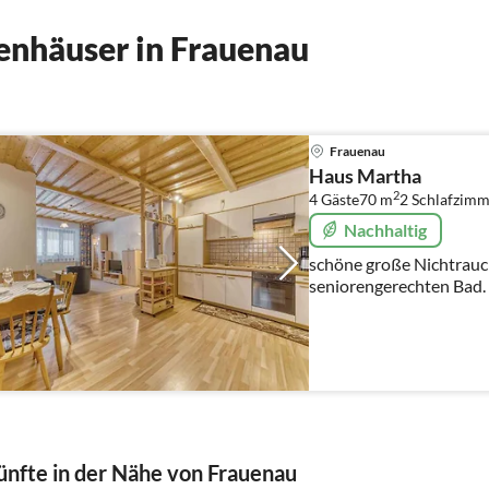
enhäuser in Frauenau
Frauenau
Haus Martha
2
4 Gäste
70 m
2
Schlafzimm
Nachhaltig
schöne große Nichtrauc
seniorengerechten Bad. 
begehbar. 2 Schlafzimmer, große Wohnküche
Kaminofen
nfte in der Nähe von Frauenau