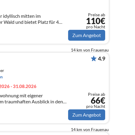
Preise ab
r idyllisch mitten im
110€
r Wald und bietet Platz für 4
pro Nacht
illkommen
Zum Angebot
14 km von Frauenau
4.9
er
en
2026 - 31.08.2026
Preise ab
nwohnung mit eigener
66€
m traumhaften Ausblick in den
pro Nacht
Zum Angebot
14 km von Frauenau