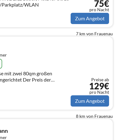
75€
a/Parkplatz/WLAN
pro Nacht
Zum Angebot
7 km von Frauenau
mmer
se mit zwei 80qm großen
 Der Preis der
Preise ab
129€
en pro Tag ab 90.-110,-Euro
pro Nacht
Zum Angebot
8 km von Frauenau
ann
mmer