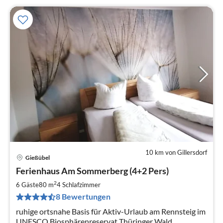
10 km von Gillersdorf
Gießübel
Pre
Ferienhaus Am Sommerberg (4+2 Pers)
ab
7
2
6 Gäste
80 m
4
Schlafzimmer
pr
8 Bewertungen
Na
ruhige ortsnahe Basis für Aktiv-Urlaub am Rennsteig im
UNESCO Biosphärenreservat Thüringer Wald