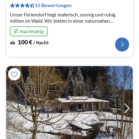
pr
15 Bewertungen
Na
Unser Feriendorf liegt malerisch, sonnig und ruhig
mitten im Wald. Wir bieten in einer naturnahen
Umgebung komfortable, geschmackvolle und gepflegte
Nachhaltig
Ferienhäuser.
100
€
ab
/ Nacht