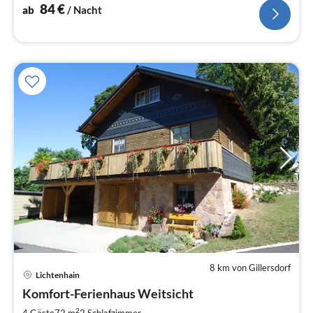
84
€
ab
/ Nacht
8 km von Gillersdorf
Lichtenhain
Pre
Komfort-Ferienhaus Weitsicht
ab
2