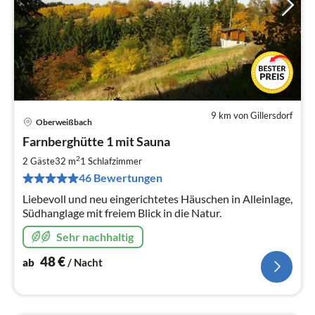
9 km von Gillersdorf
Oberweißbach
Pre
Farnberghütte 1 mit Sauna
ab
4
2
2 Gäste
32 m
1
Schlafzimmer
pr
46 Bewertungen
Na
Liebevoll und neu eingerichtetes Häuschen in Alleinlage,
Südhanglage mit freiem Blick in die Natur.
Sehr nachhaltig
48
€
ab
/ Nacht