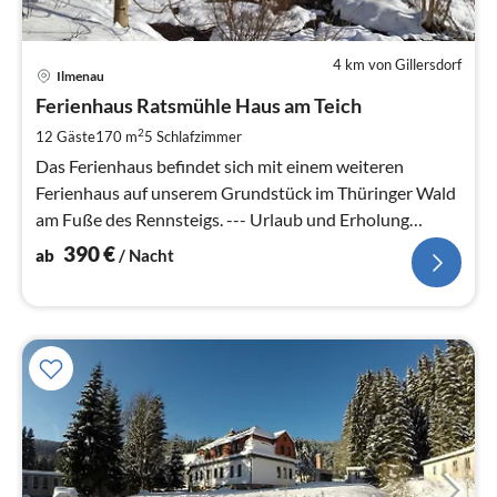
4 km von Gillersdorf
Pre
Ilmenau
ab
3
Ferienhaus Ratsmühle Haus am Teich
pr
2
12 Gäste
170 m
5
Schlafzimmer
Na
Das Ferienhaus befindet sich mit einem weiteren
Ferienhaus auf unserem Grundstück im Thüringer Wald
am Fuße des Rennsteigs. --- Urlaub und Erholung
mitten im Wald! ---
390
€
ab
/ Nacht