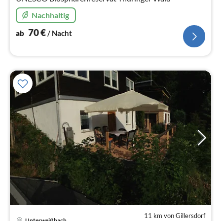
Nachhaltig
70
€
ab
/ Nacht
11 km von Gillersdorf
Unterweißbach