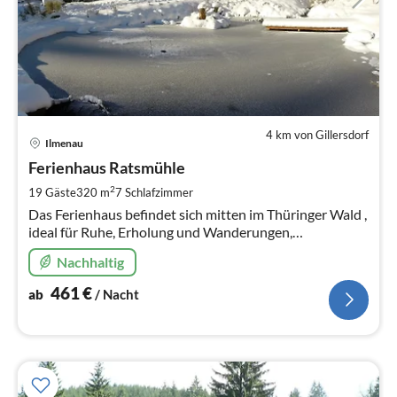
4 km von Gillersdorf
Pre
Ilmenau
ab
4
Ferienhaus Ratsmühle
pr
2
19 Gäste
320 m
7
Schlafzimmer
Na
Das Ferienhaus befindet sich mitten im Thüringer Wald ,
ideal für Ruhe, Erholung und Wanderungen,
Familientreffen und Gruppen - Urlaub mitten im Wald
Nachhaltig
am Fusse des Rennsteigs ! -
461
€
ab
/ Nacht