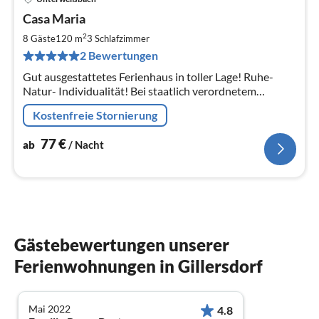
Pre
Casa Maria
ab
7
2
8 Gäste
120 m
3
Schlafzimmer
pr
2 Bewertungen
Na
Gut ausgestattetes Ferienhaus in toller Lage! Ruhe-
Natur- Individualität! Bei staatlich verordnetem
Reiseverbot entstehen ihnen keine Kosten!!
Kostenfreie Stornierung
77
€
ab
/ Nacht
Gästebewertungen unserer
Ferienwohnungen in Gillersdorf
Mai 2022
4.8