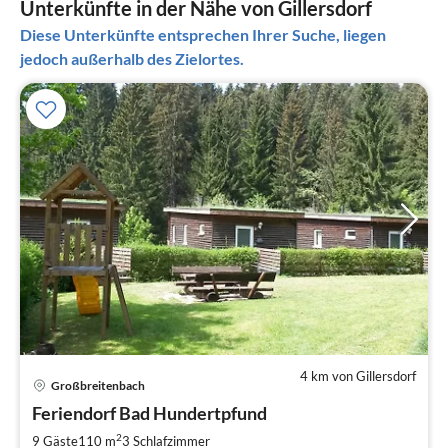
Unterkünfte in der Nähe von Gillersdorf
Diese Unterkünfte entsprechen Ihrer Suche, liegen
jedoch außerhalb des Zielortes.
4 km von Gillersdorf
Großbreitenbach
Pre
Feriendorf Bad Hundertpfund
ab
1
2
9 Gäste
110 m
3
Schlafzimmer