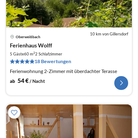
10 km von Gillersdorf
Oberweißbach
Pre
Ferienhaus Wolff
ab
5
2
5 Gäste
60 m
2
Schlafzimmer
pr
18 Bewertungen
Na
Ferienwohnung 2-Zimmer mit überdachter Terasse
54
€
ab
/ Nacht