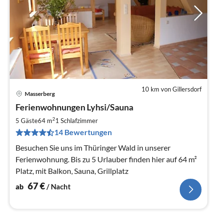
10 km von Gillersdorf
Masserberg
Pre
Ferienwohnungen Lyhsi/Sauna
ab
6
2
5 Gäste
64 m
1
Schlafzimmer
pr
14 Bewertungen
Na
Besuchen Sie uns im Thüringer Wald in unserer
Ferienwohnung. Bis zu 5 Urlauber finden hier auf 64 m²
Platz, mit Balkon, Sauna, Grillplatz
67
€
ab
/ Nacht