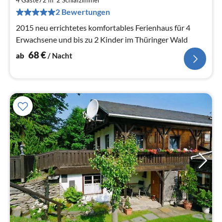
6
4 Gäste
72 m
2
Schlafzimmer
pr
2 Bewertungen
Na
2015 neu errichtetes komfortables Ferienhaus für 4
Erwachsene und bis zu 2 Kinder im Thüringer Wald
68
€
ab
/ Nacht