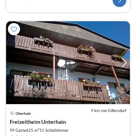
9 km von Gillersdorf
Oberhain
Pre
Freizeitheim Unterhain
ab
2
2
99 Gäste
625 m
15
Schlafzimmer