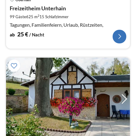
ab
2
Freizeitheim Unterhain
pr
2
99 Gäste
625 m
15
Schlafzimmer
Na
Tagungen, Familienfeiern, Urlaub, Rüstzeiten,
25
€
ab
/ Nacht