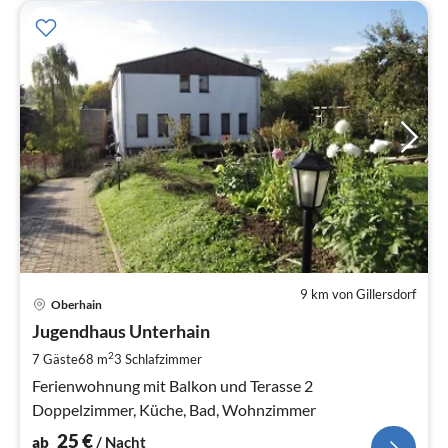
9 km von Gillersdorf
Pre
Oberhain
ab
2
Jugendhaus Unterhain
pr
2
7 Gäste
68 m
3
Schlafzimmer
Na
Ferienwohnung mit Balkon und Terasse 2
Doppelzimmer, Küche, Bad, Wohnzimmer
25
€
ab
/ Nacht