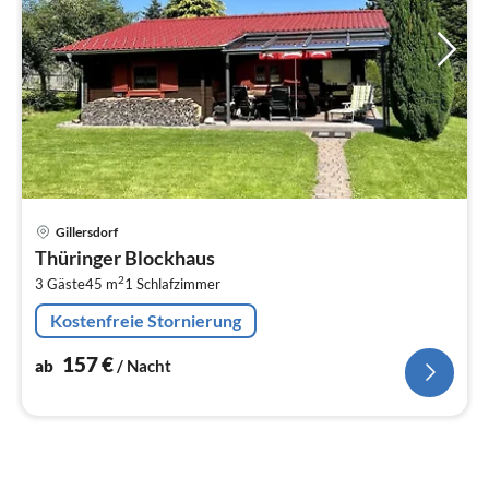
Pre
Gillersdorf
ab
Thüringer Blockhaus
1
2
3 Gäste
45 m
1
Schlafzimmer
pr
Na
Kostenfreie Stornierung
157
€
ab
/ Nacht