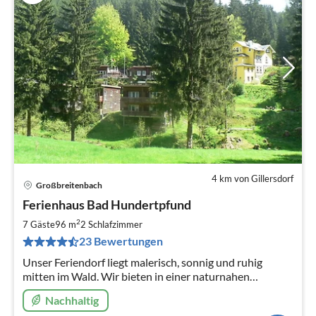
4 km von Gillersdorf
Großbreitenbach
Pre
Ferienhaus Bad Hundertpfund
ab
8
2
7 Gäste
96 m
2
Schlafzimmer
pr
23 Bewertungen
Na
Unser Feriendorf liegt malerisch, sonnig und ruhig
mitten im Wald. Wir bieten in einer naturnahen
Umgebung komfortable, geschmackvolle und gepflegte
Nachhaltig
Ferienhäuser.