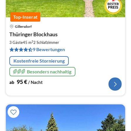
Top-Inserat
Gillersdorf
Pre
Thüringer Blockhaus
ab
9
2
3 Gäste
45 m
2
Schlafzimmer
pr
9 Bewertungen
Na
Kostenfreie Stornierung
Besonders nachhaltig
95
€
ab
/ Nacht