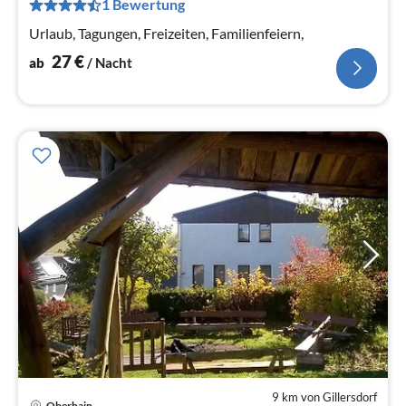
pr
1 Bewertung
Na
Urlaub, Tagungen, Freizeiten, Familienfeiern,
27
€
ab
/ Nacht
9 km von Gillersdorf
Pre
Oberhain