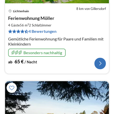
8 km von Gillersdorf
Lichtenhain
Pre
Ferienwohnung Möller
ab
6
2
4 Gäste
56 m
2
Schlafzimmer
pr
4 Bewertungen
Na
Gemütliche Ferienwohnung für Paare und Familien mit
Kleinkindern
Besonders nachhaltig
65
€
ab
/ Nacht