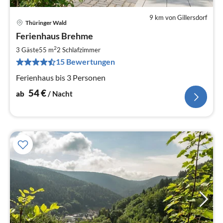
9 km von Gillersdorf
Thüringer Wald
Pre
Ferienhaus Brehme
ab
5
2
3 Gäste
55 m
2
Schlafzimmer
pr
15 Bewertungen
Na
Ferienhaus bis 3 Personen
54
€
ab
/ Nacht