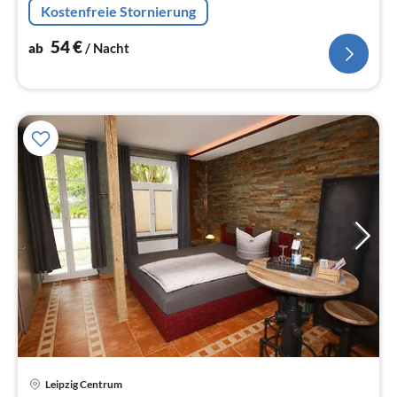
Kostenfreie Stornierung
54
€
ab
/ Nacht
Pre
Leipzig Centrum
ab