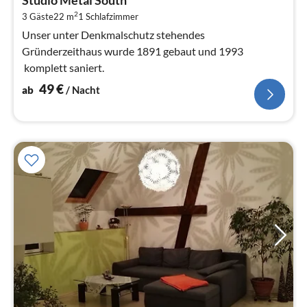
Studio Metal South
4
2
3 Gäste
22 m
1
Schlafzimmer
pr
Na
Unser unter Denkmalschutz stehendes
Gründerzeithaus wurde 1891 gebaut und 1993
komplett saniert.
49
€
ab
/ Nacht