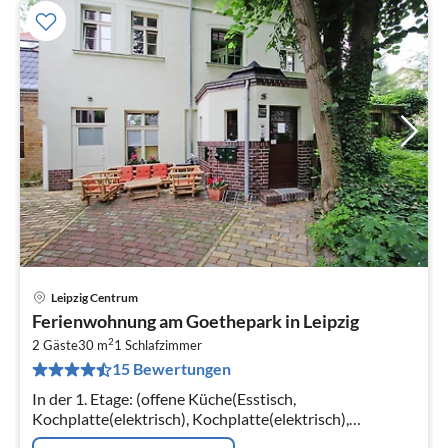
Leipzig Centrum
Pre
Ferienwohnung am Goethepark in Leipzig
ab
2
5
2 Gäste
30 m
1
Schlafzimmer
15 Bewertungen
pr
Na
In der 1. Etage: (offene Küche(Esstisch,
Kochplatte(elektrisch), Kochplatte(elektrisch),
Wasserkocher, Toaster, Kaffeemaschine, Backofen,