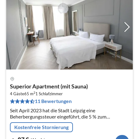
Pre
Superior Apartment (mit Sauna)
ab
2
8
4 Gäste
65 m
1
Schlafzimmer
11 Bewertungen
pr
Na
Seit April 2023 hat die Stadt Leipzig eine
Beherbergungssteuer eingeführt, die 5 % zum
Gesamtbruttopreis beträgt.
Kostenfreie Stornierung