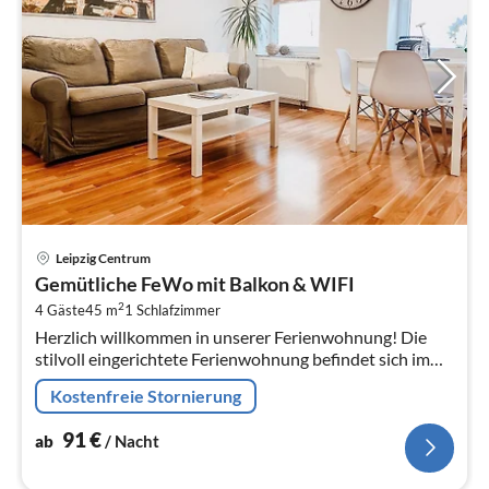
Pre
Leipzig Centrum
ab
Gemütliche FeWo mit Balkon & WIFI
9
2
4 Gäste
45 m
1
Schlafzimmer
pr
Herzlich willkommen in unserer Ferienwohnung! Die
Na
stilvoll eingerichtete Ferienwohnung befindet sich im
neuen Szene- und Künstlerviertel Lindenau-Plagwitz, in
Kostenfreie Stornierung
unmittelbarer Nähe zu...
91
€
ab
/ Nacht