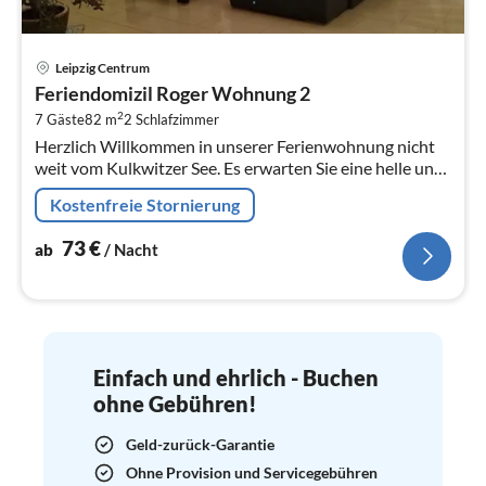
Pre
Leipzig Centrum
ab
Feriendomizil Roger Wohnung 2
7
2
7 Gäste
82 m
2
Schlafzimmer
pr
Herzlich Willkommen in unserer Ferienwohnung nicht
Na
weit vom Kulkwitzer See. Es erwarten Sie eine helle und
top-gepflegte 120qm Wohnfläche.
Kostenfreie Stornierung
73
€
ab
/ Nacht
Einfach und ehrlich - Buchen
ohne Gebühren!
Geld-zurück-Garantie
Ohne Provision und Servicegebühren