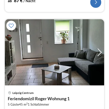
87
€
ab
/ Nacht
Pre
Leipzig Centrum
ab
Feriendomizil Roger Wohnung 1
6
2
5 Gäste
45 m
1
Schlafzimmer
pr