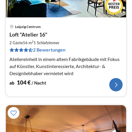
Leipzig Centrum
Pre
Loft "Atelier 16"
ab
1
2
2 Gäste
56 m
1
Schlafzimmer
pr
2 Bewertungen
Na
Ateliereinheit in einem altem Fabrikgebäude mit Fokus
auf Künstler, Kunstinteressierte, Architektur- &
Designliebhaber vermietet wird
104
€
ab
/ Nacht