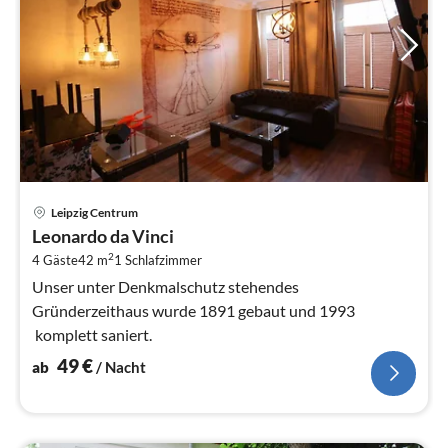
Pre
Leipzig Centrum
ab
Leonardo da Vinci
4
2
4 Gäste
42 m
1
Schlafzimmer
pr
Na
Unser unter Denkmalschutz stehendes
Gründerzeithaus wurde 1891 gebaut und 1993
komplett saniert.
49
€
ab
/ Nacht