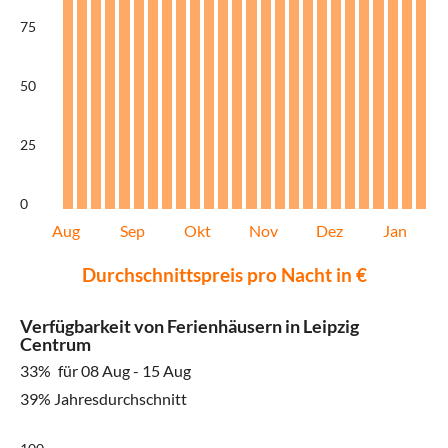
75
50
25
0
Aug
Sep
Okt
Nov
Dez
Jan
Durchschnittspreis pro Nacht in €
Verfügbarkeit von Ferienhäusern in Leipzig
Centrum
33%
für 08 Aug - 15 Aug
39% Jahresdurchschnitt