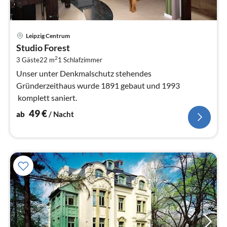
Pre
Leipzig Centrum
ab
Studio Forest
4
2
3 Gäste
22 m
1
Schlafzimmer
pr
Na
Unser unter Denkmalschutz stehendes
Gründerzeithaus wurde 1891 gebaut und 1993
komplett saniert.
49
€
ab
/ Nacht