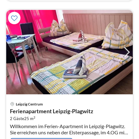
Pre
Leipzig Centrum
ab
Ferienapartment Leipzig-Plagwitz
5
2
2 Gäste
25 m
pr
Willkommen im Ferien-Apartment in Leipzig-Plagwitz.
Na
Sie erreichen uns neben der Elsterpassage, im 4.OG mit
Aufzug.