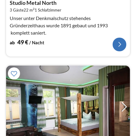
Studio Metal North
4
2
3 Gäste
22 m
1
Schlafzimmer
pr
Na
Unser unter Denkmalschutz stehendes
Gründerzeithaus wurde 1891 gebaut und 1993
komplett saniert.
49
€
ab
/ Nacht