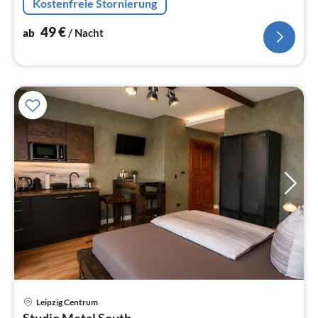
Kostenfreie Stornierung
Mikrowelle, Spülmaschine, Kühl-/Gefrierkom...
49
€
ab
/ Nacht
Pre
Leipzig Centrum
ab