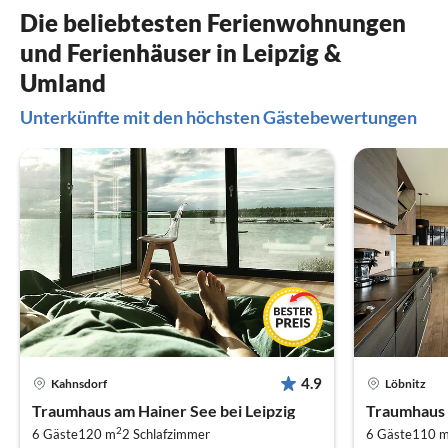
Die beliebtesten Ferienwohnungen
und Ferienhäuser in Leipzig &
Umland
Unterkünfte mit den höchsten Gästebewertungen
4.9
Kahnsdorf
Löbnitz
Traumhaus am Hainer See bei Leipzig
Traumhaus 
2
6 Gäste
120 m
2
Schlafzimmer
6 Gäste
110 