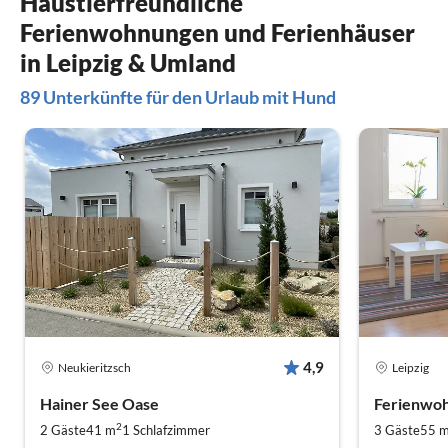
Haustierfreundliche
stets respek
Ferienwohnungen und Ferienhäuser
Seufzer beg
ging auf al
in Leipzig & Umland
ein und gab
89 Unterkünfte für den Urlaub mit Hund
unerwünsch
4,9
Neukieritzsch
Leipzig
Hainer See Oase
Ferienwoh
2
2 Gäste
41 m
1
Schlafzimmer
3 Gäste
55 