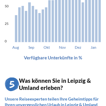
50
25
0
Aug
Sep
Okt
Nov
Dez
Jan
Verfügbare Unterkünfte in %
Was können Sie in Leipzig &
Umland erleben?
Unsere Reiseexperten teilen Ihre Geheimtipps für
Ihren unvergesslichen Urlaub in Leipzig & Umland