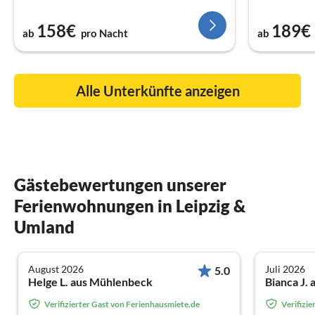
158€
189€
ab
pro Nacht
ab
Alle Unterkünfte anzeigen
Gästebewertungen unserer
Ferienwohnungen in Leipzig &
Umland
August 2026
Juli 2026
5.0
Helge L. aus Mühlenbeck
Bianca J.
Verifizierter Gast von Ferienhausmiete.de
Verifizi