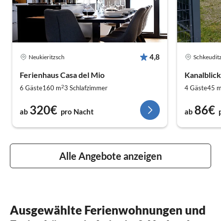
4,8
Neukieritzsch
Schkeudit
Ferienhaus Casa del Mio
Kanalblick
2
6 Gäste
160 m
3
Schlafzimmer
4 Gäste
45 
320€
86€
ab
pro Nacht
ab
Alle Angebote anzeigen
Ausgewählte Ferienwohnungen und