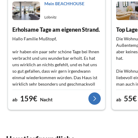
Mein BEACHHOUSE
Löbnitz
Erholsame Tage am eigenen Strand.
Hallo Familie Mußtopf,
Die Wohnun
Außentempe
wir haben ein paar sehr schöne Tage bei Ihnen
aber keines
verbracht und uns wunderbar erholt. Es hat
hat.
uns wirklich an nichts gefehlt, und es hat uns
so gut gefallen, dass wir gern irgendwann
Die Wohnung
einmal wiederkommen würden. Das Haus ist
liebevoll e
wirklich sehr besonders und geschmackvoll
man auch i
eingerichtet und dank des eigenen Strandes
Wohnung. 
159€
55€
fühlte man sich wie im Italienurlaub.
Kleingarte
ab
Nacht
ab
Hund spazi
Wir wünschen Ihnen noch eine schöne Zeit.
ruhigen Wo
den Bus, de
Familie Lehmann‑Beu
Wir haben u
die Familie