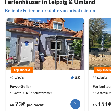
Ferienhäuser in Leipzig & Umland
Beliebte Ferienunterkünfte von privat mieten
Top-Inserat
Top-Inser
5,0
Leipzig
Löbnitz
Fewo-Seiler
Ferienhau
2
4 Gäste
50 m
2
Schlafzimmer
6 Gäste
90 
73€
151
ab
pro Nacht
ab