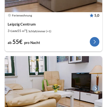
5,0
Ferienwohnung
Leipzig Centrum
2
1
3
55
Gäste
m
Schlafzimmer (+1)
55€
ab
pro Nacht