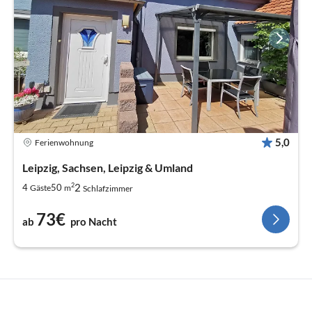
5,0
Ferienwohnung
Leipzig, Sachsen, Leipzig & Umland
2
2
4
50
Gäste
m
Schlafzimmer
73€
ab
pro Nacht