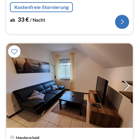
Kaffeemaschine(pads), Kombi-Mikrowelle,
Kostenfreie Stornierung
Spülmaschine, Kühl-/Gefrierkombination)
33
€
ab
/ Nacht
Pre
Manderscheid