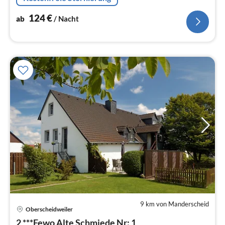
124
€
ab
/ Nacht
9 km von Manderscheid
Pre
Oberscheidweiler
ab
2 ***Fewo Alte Schmiede Nr: 1