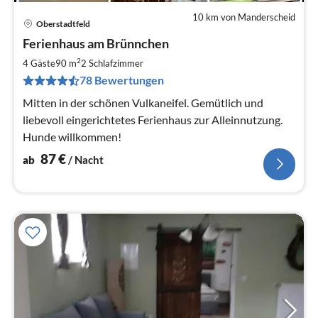
10 km von Manderscheid
Oberstadtfeld
Pre
Ferienhaus am Brünnchen
ab
8
2
4 Gäste
90 m
2
Schlafzimmer
pr
78 Bewertungen
Na
Mitten in der schönen Vulkaneifel. Gemütlich und
liebevoll eingerichtetes Ferienhaus zur Alleinnutzung.
Hunde willkommen!
87
€
ab
/ Nacht