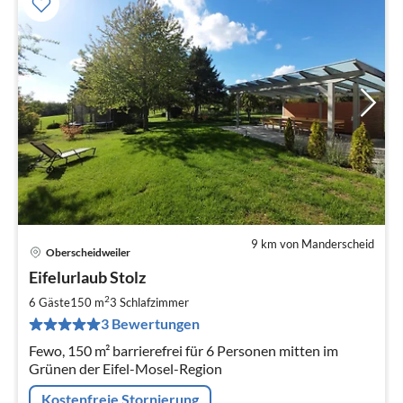
9 km von Manderscheid
Oberscheidweiler
Pre
Eifelurlaub Stolz
ab
1
2
6 Gäste
150 m
3
Schlafzimmer
pr
3 Bewertungen
Na
Fewo, 150 m² barrierefrei für 6 Personen mitten im
Grünen der Eifel-Mosel-Region
Kostenfreie Stornierung