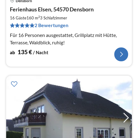
Densborn
Pre
Ferienhaus Elsen, 54570 Densborn
ab
1
2
16 Gäste
160 m
3
Schlafzimmer
pr
2 Bewertungen
Na
Für 16 Personen ausgestattet, Grillplatz mit Hütte,
Terrasse, Waldblick, ruhig!
135
€
ab
/ Nacht