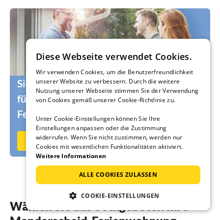
Diese Webseite verwendet Cookies.
Wir verwenden Cookies, um die Benutzerfreundlichkeit
Sie suchen noch die passenden Urlauber
unserer Website zu verbessern. Durch die weitere
Nutzung unserer Webseite stimmen Sie der Verwendung
für Ihr Ferienhaus oder Ihre
von Cookies gemäß unserer Cookie-Richtlinie zu.
Ferienwohnung?
Unter Cookie-Einstellungen können Sie Ihre
Einstellungen anpassen oder die Zustimmung
widerrufen. Wenn Sie nicht zustimmen, werden nur
Jetzt auf Ferienhausmiete.de vermieten
Cookies mit wesentlichen Funktionalitäten aktiviert.
Weitere Informationen
ALLE COOKIES ZULASSEN
COOKIE-EINSTELLUNGEN
Wählen Sie aus 6 Angeboten Ihre