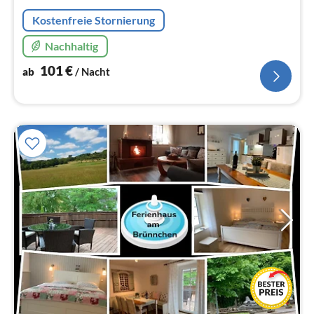
Na
Kostenfreie Stornierung
Nachhaltig
101
€
ab
/ Nacht