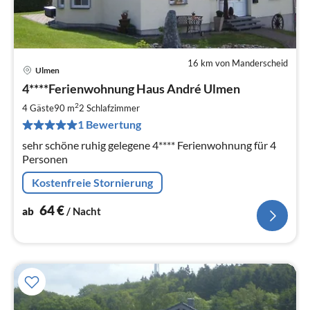
16 km von Manderscheid
Ulmen
Pre
4****Ferienwohnung Haus André Ulmen
ab
6
2
4 Gäste
90 m
2
Schlafzimmer
pr
1 Bewertung
Na
sehr schöne ruhig gelegene 4**** Ferienwohnung für 4
Personen
Kostenfreie Stornierung
64
€
ab
/ Nacht