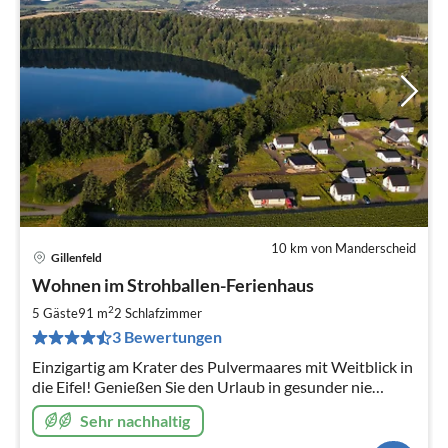
10 km von Manderscheid
Gillenfeld
Pre
Wohnen im Strohballen-Ferienhaus
ab
9
2
5 Gäste
91 m
2
Schlafzimmer
pr
3 Bewertungen
Na
Einzigartig am Krater des Pulvermaares mit Weitblick in
die Eifel! Genießen Sie den Urlaub in gesunder nie
erlebter Wohnatmosphäre! Jetzt mit Außen-Fass-
Sehr nachhaltig
Sauna!