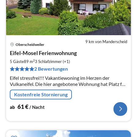
9 km von Manderscheid
Oberscheidweiler
Pre
Eifel-Mosel Ferienwohnung
ab
6
2
5 Gäste
89 m
3
Schlafzimmer (+1)
pr
2 Bewertungen
Na
Eifel stressfrei!!! Vakantiewoning im Herzen der
Vulkaneifel. Die hier angebotene Wohnung hat Platz für
5 Pers., eine zweite Wohnung im gleichen Haus ist für 4
Kostenfreie Stornierung
Pers. geeignet.
61
€
ab
/ Nacht