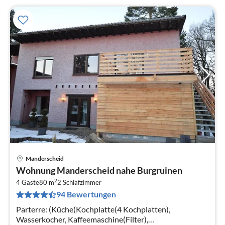
Manderscheid
Pre
Wohnung Manderscheid nahe Burgruinen
ab
2
3
4 Gäste
80 m
2
Schlafzimmer
94 Bewertungen
pr
Na
Parterre: (Küche(Kochplatte(4 Kochplatten),
Wasserkocher, Kaffeemaschine(Filter),