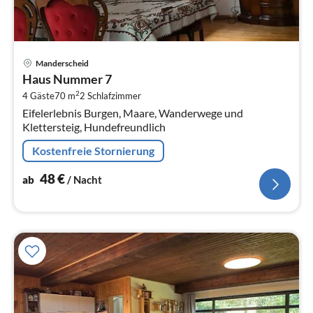
Pre
Manderscheid
ab
Haus Nummer 7
4
2
4 Gäste
70 m
2
Schlafzimmer
pr
Eifelerlebnis Burgen, Maare, Wanderwege und
Na
Klettersteig, Hundefreundlich
Kostenfreie Stornierung
48
€
ab
/ Nacht