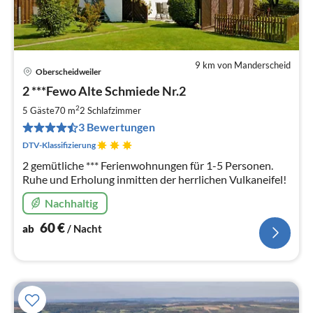
9 km von Manderscheid
Oberscheidweiler
Pre
2 ***Fewo Alte Schmiede Nr.2
ab
6
2
5 Gäste
70 m
2
Schlafzimmer
pr
3 Bewertungen
Na
DTV-Klassifizierung
2 gemütliche *** Ferienwohnungen für 1-5 Personen.
Ruhe und Erholung inmitten der herrlichen Vulkaneifel!
Nachhaltig
60
€
ab
/ Nacht