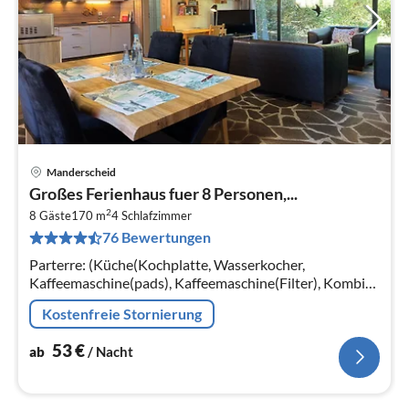
Manderscheid
Pre
Großes Ferienhaus fuer 8 Personen,...
ab
2
5
8 Gäste
170 m
4
Schlafzimmer
76 Bewertungen
pr
Na
Parterre: (Küche(Kochplatte, Wasserkocher,
Kaffeemaschine(pads), Kaffeemaschine(Filter), Kombi-
Mikrowelle, Spülmaschine, Kühl-/Gefrierkombination)
Kostenfreie Stornierung
53
€
ab
/ Nacht