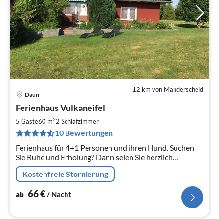
12 km von Manderscheid
Daun
Pre
Ferienhaus Vulkaneifel
ab
6
2
5 Gäste
60 m
2
Schlafzimmer
pr
10 Bewertungen
Na
Ferienhaus für 4+1 Personen und ihren Hund. Suchen
Sie Ruhe und Erholung? Dann seien Sie herzlich
eingeladen, in unserem Ferienhaus im Herzen der
Kostenfreie Stornierung
Vulkaneifel zu entspannen.
66
€
ab
/ Nacht