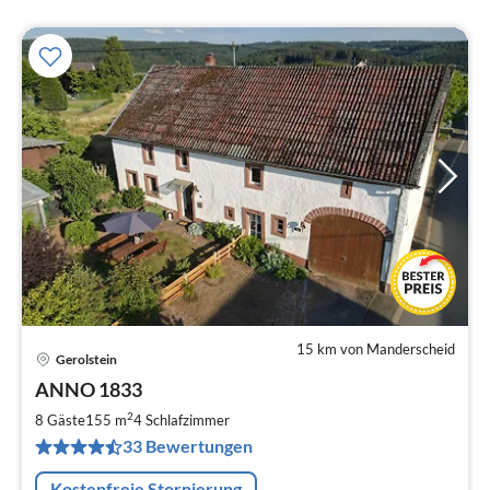
15 km von Manderscheid
Gerolstein
Pre
ANNO 1833
ab
2
2
8 Gäste
155 m
4
Schlafzimmer
pr
33 Bewertungen
Na
Kostenfreie Stornierung