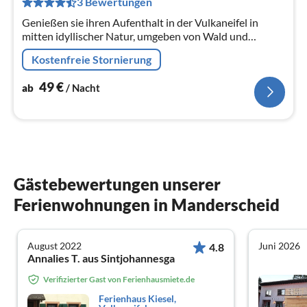
3 Bewertungen
Na
Genießen sie ihren Aufenthalt in der Vulkaneifel in
mitten idyllischer Natur, umgeben von Wald und
Wiesen. Ruhe pur in einer gemütlich eingerichteten
Kostenfreie Stornierung
Ferienwohnung DG.
49
€
ab
/ Nacht
Gästebewertungen unserer
Ferienwohnungen in Manderscheid
August 2022
Juni 2026
4.8
Annalies T. aus Sintjohannesga
Verifizierter Gast von Ferienhausmiete.de
Ferienhaus Kiesel,