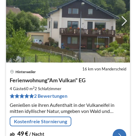
16 km von Manderscheid
Hinterweiler
Pre
Ferienwohnung"Am Vulkan" EG
ab
4
2
4 Gäste
60 m
2
Schlafzimmer
pr
2 Bewertungen
Na
Genießen sie ihren Aufenthalt in der Vulkaneifel in
mitten idyllischer Natur, umgeben von Wald und
Wiesen. Ruhe pur in einer gemütlich eingerichteten
Kostenfreie Stornierung
Ferienwohnung im EG.
49
€
ab
/ Nacht