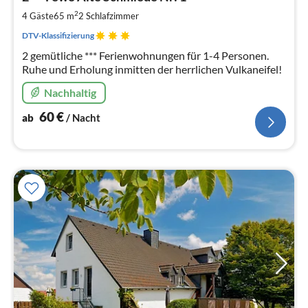
6
pr
2
4 Gäste
65 m
2
Schlafzimmer
Na
DTV-Klassifizierung
2 gemütliche *** Ferienwohnungen für 1-4 Personen.
Ruhe und Erholung inmitten der herrlichen Vulkaneifel!
Nachhaltig
60
€
ab
/ Nacht