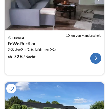
10 km von Manderscheid
Pre
Ellscheid
ab
FeWo Rustika
7
2
3 Gäste
60 m
1
Schlafzimmer (+1)
pr
Na
72
€
ab
/ Nacht