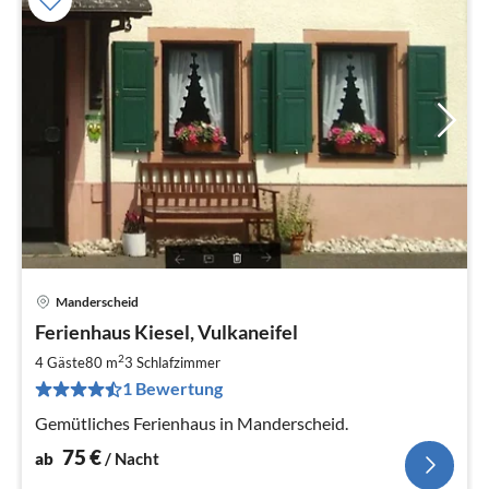
Manderscheid
Pre
Ferienhaus Kiesel, Vulkaneifel
ab
7
2
4 Gäste
80 m
3
Schlafzimmer
pr
1 Bewertung
Na
Gemütliches Ferienhaus in Manderscheid.
75
€
ab
/ Nacht