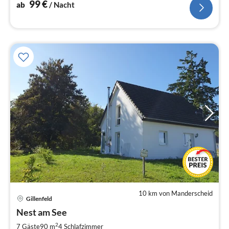
99
€
ab
/ Nacht
10 km von Manderscheid
Pre
Gillenfeld
ab
1
Nest am See
pr
2
7 Gäste
90 m
4
Schlafzimmer