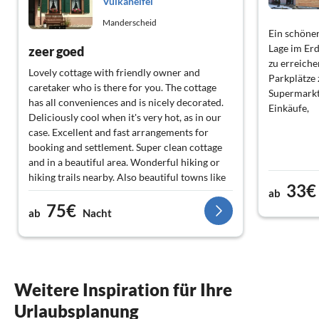
Vulkaneifel
Manderscheid
Ein schöne
Lage im Erd
zeer goed
zu erreiche
Lovely cottage with friendly owner and
Parkplätze
caretaker who is there for you. The cottage
Supermarkt
has all conveniences and is nicely decorated.
Einkäufe,
Deliciously cool when it's very hot, as in our
case. Excellent and fast arrangements for
booking and settlement. Super clean cottage
and in a beautiful area. Wonderful hiking or
hiking trails nearby. Also beautiful towns like
33€
Trier, Cochem {boat trip along the vineyards},
ab
75€
and Daun. Worthwhile. You can also enjoy
ab
Nacht
delicious food in the local village. Alles zu Fuß
erreichbar. Der Bäcker hat leckere Brötchen
und auch echtes deutsches Gebäck. Wer
möchte das nicht? Auch zu Fuß machbar.
Außerdem gibt es im Garten Eichhörnchen
Weitere Inspiration für Ihre
und viele Vogelarten. Wunderbar ruhig.
Urlaubsplanung