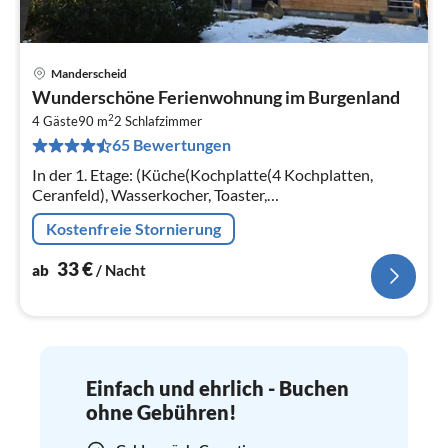
Manderscheid
Pre
Wunderschöne Ferienwohnung im Burgenland
ab
2
3
4 Gäste
90 m
2
Schlafzimmer
65 Bewertungen
pr
Na
In der 1. Etage: (Küche(Kochplatte(4 Kochplatten,
Ceranfeld), Wasserkocher, Toaster,
Kaffeemaschine(Filter), Kaffeemaschine(pads)
Kostenfreie Stornierung
33
€
ab
/ Nacht
Einfach und ehrlich - Buchen
ohne Gebühren!