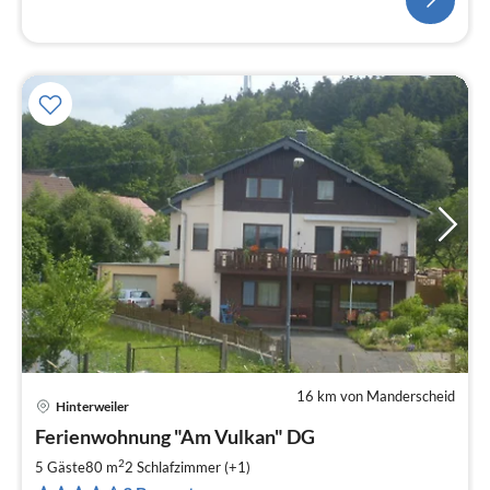
16 km von Manderscheid
Hinterweiler
Pre
Ferienwohnung "Am Vulkan" DG
ab
4
2
5 Gäste
80 m
2
Schlafzimmer (+1)
pr