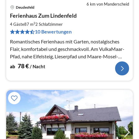
6 km von Manderscheid
Deudesfeld
Pre
Ferienhaus Zum Lindenfeld
ab
7
2
4 Gäste
87 m
2
Schlafzimmer
pr
10 Bewertungen
Na
Romantisches Ferienhaus mit Garten, nostalgisches
Flair, komfortabel und geschmackvoll. Am VulkaMaar-
Pfad, nahe Eifelsteig, Lieserpfad und Maare-Mosel-
Radweg. Highspeed-Internet.
78
€
ab
/ Nacht