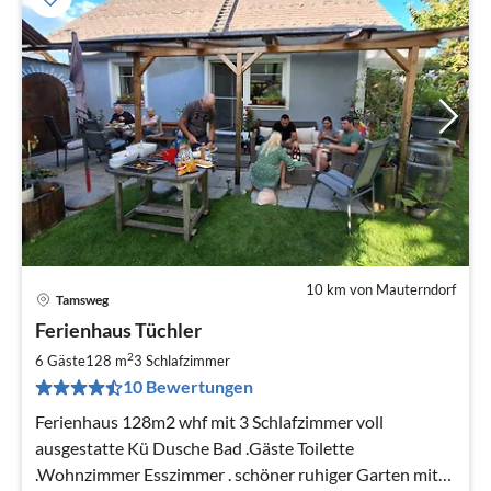
10 km von Mauterndorf
Tamsweg
Pre
Ferienhaus Tüchler
ab
2
2
6 Gäste
128 m
3
Schlafzimmer
pr
10 Bewertungen
Na
Ferienhaus 128m2 whf mit 3 Schlafzimmer voll
ausgestatte Kü Dusche Bad .Gäste Toilette
.Wohnzimmer Esszimmer . schöner ruhiger Garten mit