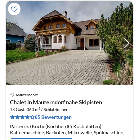
Mauterndorf
Pre
Chalet in Mauterndorf nahe Skipisten
ab
2
1
18 Gäste
360 m
7
Schlafzimmer
85 Bewertungen
pr
Na
Parterre: (Küche(Kochherd(5 Kochplatten),
Kaffeemaschine, Backofen, Mikrowelle, Spülmaschine,
Kühl-/Gefrierkombination), Wohn/Esszimmer(TV,