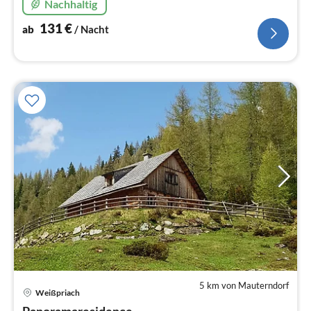
Nachhaltig
131
€
ab
/ Nacht
5 km von Mauterndorf
Pre
Weißpriach
ab