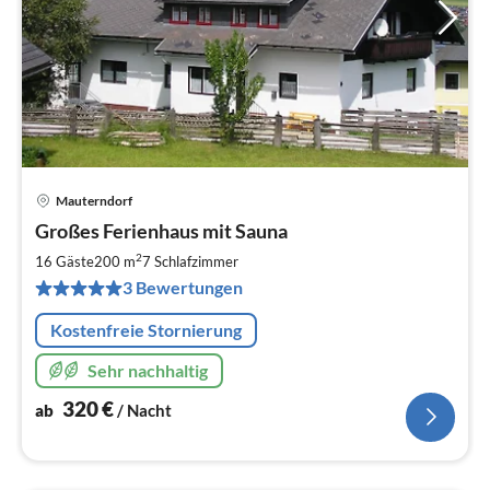
Mauterndorf
Pre
Großes Ferienhaus mit Sauna
ab
3
2
16 Gäste
200 m
7
Schlafzimmer
pr
3 Bewertungen
Na
Kostenfreie Stornierung
Sehr nachhaltig
320
€
ab
/ Nacht