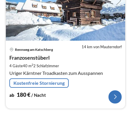
14 km von Mauterndorf
Pre
Rennweg am Katschberg
ab
1
Franzosenstüberl
pr
2
4 Gäste
40 m
2
Schlafzimmer
Na
Uriger Kärntner Troadkasten zum Ausspannen
Kostenfreie Stornierung
180
€
ab
/ Nacht