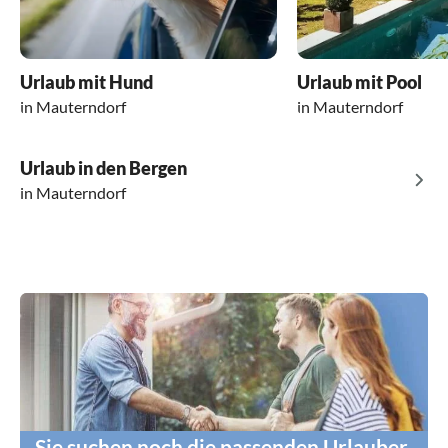
umliegenden Berge.
Vom Haus führt ein schöner Wanderweg in
den Ort.
Supermarkt und Restaurants sind mit dem
Urlaub mit Hund
Urlaub mit Pool
Auto in 3Minuten erreichbar.
in Mauterndorf
in Mauterndorf
*Kontakt mit dem Gastgeber:*
Der Kontakt mit dem Gastgeber war sehr
Urlaub in den Bergen
freundlich und unkompliziert.
in Mauterndorf
Wir würden das Haus für Familien mit
Kindern oder Gruppen uneingeschränkt
weiter empfehlen. Wir haben uns rundum
wohl gefühlt und kommen ganz sicher wieder!
Das Preis-Leistungsverhältnis passt!??
Sie suchen noch die passenden Urlauber