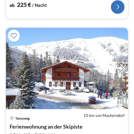
Laube ,holzhütte .Grill
225
€
ab
/ Nacht
10 km von Mauterndorf
Pre
Tamsweg
ab
1
Ferienwohnung an der Skipiste
pr
2