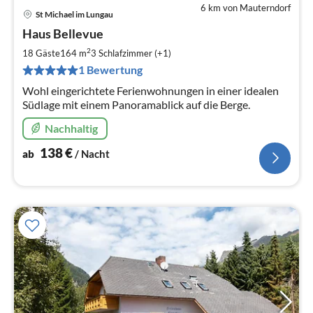
6 km von Mauterndorf
St Michael im Lungau
Pre
Haus Bellevue
ab
1
2
18 Gäste
164 m
3
Schlafzimmer (+1)
pr
1 Bewertung
Na
Wohl eingerichtete Ferienwohnungen in einer idealen
Südlage mit einem Panoramablick auf die Berge.
Nachhaltig
138
€
ab
/ Nacht