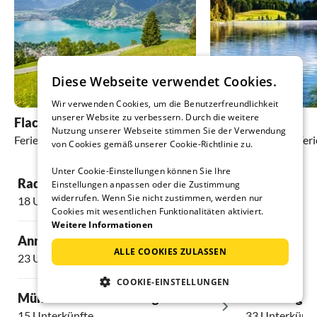
Diese Webseite verwendet Cookies.
Wir verwenden Cookies, um die Benutzerfreundlichkeit
unserer Website zu verbessern. Durch die weitere
Flachau
Schladming
Nutzung unserer Webseite stimmen Sie der Verwendung
Ferienhäuser und Ferienwohnungen
Ferienhäuser und Fe
von Cookies gemäß unserer Cookie-Richtlinie zu.
Unter Cookie-Einstellungen können Sie Ihre
Radstadt
Millstatt
Einstellungen anpassen oder die Zustimmung
widerrufen. Wenn Sie nicht zustimmen, werden nur
18 Unterkünfte
11 Unterkünft
Cookies mit wesentlichen Funktionalitäten aktiviert.
Weitere Informationen
Annaberg im Lammertal
Obertraun
ALLE COOKIES ZULASSEN
23 Unterkünfte
17 Unterkünft
COOKIE-EINSTELLUNGEN
Mühlbach am Hochkönig
Gröbming
15 Unterkünfte
33 Unterkünft