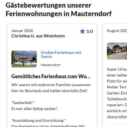
Gästebewertungen unserer
Ferienwohnungen in Mauterndorf
Januar 2026
August 20
5.0
Christina U. aus Weinheim
Großes Ferienhaus mit
Sauna
Mauterndorf
Super Urla
einer nett
Gemütliches Ferienhaus zum Wohlfühlen
Platz für e
Wir waren mit mehreren Familien zusammen
Netter Terr
hier im Skiurlaub und hatten eine tolle Zeit!
Garten. Ei
Toilettensi
*Sauberkeit:*
repariert. 
Es war alles tiptop sauber!
wirklich mi
überprüfen
*Ausstattung und Einrichtung:*
Wohnzimmer
Das Ferienhaus ist im alpenländlichen Stil