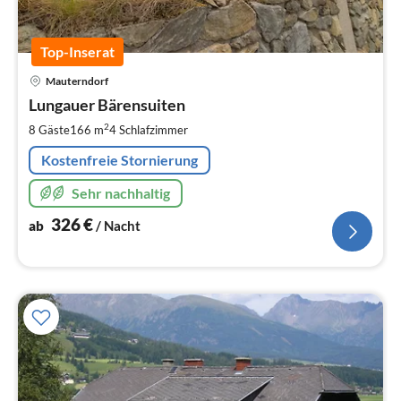
Top-Inserat
Pre
Mauterndorf
ab
3
Lungauer Bärensuiten
pr
2
8 Gäste
166 m
4
Schlafzimmer
Na
Kostenfreie Stornierung
Sehr nachhaltig
326
€
ab
/ Nacht