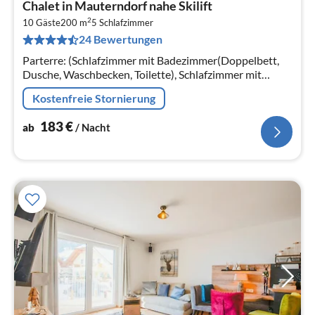
Chalet in Mauterndorf nahe Skilift
ab
2
1
10 Gäste
200 m
5
Schlafzimmer
24 Bewertungen
pr
Na
Parterre: (Schlafzimmer mit Badezimmer(Doppelbett,
Dusche, Waschbecken, Toilette), Schlafzimmer mit
Badezimmer(Doppelbett, Dusche, Waschbecken,
Kostenfreie Stornierung
Toilette)
183
€
ab
/ Nacht