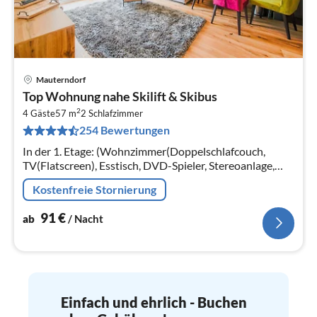
Mauterndorf
Pre
Top Wohnung nahe Skilift & Skibus
ab
2
9
4 Gäste
57 m
2
Schlafzimmer
254 Bewertungen
pr
Na
In der 1. Etage: (Wohnzimmer(Doppelschlafcouch,
TV(Flatscreen), Esstisch, DVD-Spieler, Stereoanlage,
Balkon)
Kostenfreie Stornierung
91
€
ab
/ Nacht
Einfach und ehrlich - Buchen