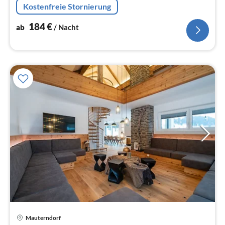
Kostenfreie Stornierung
Esstisch(18 Personen), Sitzecke)
184
€
ab
/ Nacht
Mauterndorf
Pre