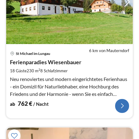
6 km von Mauterndorf
Pre
St Michael im Lungau
ab
7
Ferienparadies Wiesenbauer
pr
2
18 Gäste
230 m
8
Schlafzimmer
Na
Neu renoviertes und modern eingerichtetes Ferienhaus
- ein Domizil für Naturliebhaber, eine Hochburg des
Friedens und der Harmonie - wenn Sie es einfach
zulassen.
762
€
ab
/ Nacht