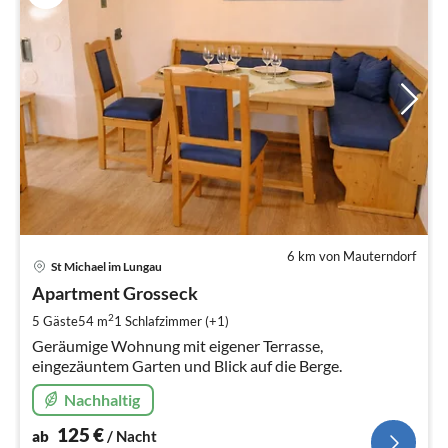
6 km von Mauterndorf
Pre
St Michael im Lungau
ab
1
Apartment Grosseck
pr
2
5 Gäste
54 m
1
Schlafzimmer (+1)
Na
Geräumige Wohnung mit eigener Terrasse,
eingezäuntem Garten und Blick auf die Berge.
Nachhaltig
125
€
ab
/ Nacht