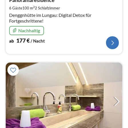
1
Panoramaresidence
pr
2
6 Gäste
100 m
2
Schlafzimmer
Na
Denggnhütte im Lungau: Digital Detox für
Fortgeschrittene!
Nachhaltig
177
€
ab
/ Nacht