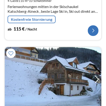
4 Gäste
110 m
10
Schlafzimmer
Na
Ferienwohnungen mitten in der Skischaukel
Katschberg-Aineck , beste Lage Ski in, Ski out direkt an
der Piste Neu unsere Apresskibar Almkessel gut Essen u
Kostenfreie Stornierung
Trinken super Location
115
€
ab
/ Nacht