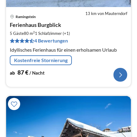
13 km von Mauterndorf
Ramingstein
Pre
Ferienhaus Burgblick
ab
8
2
5 Gäste
80 m
1
Schlafzimmer (+1)
pr
4 Bewertungen
Na
Idyllisches Ferienhaus für einen erholsamen Urlaub
Kostenfreie Stornierung
87
€
ab
/ Nacht