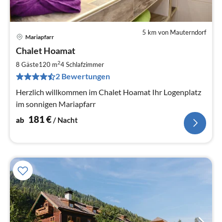
5 km von Mauterndorf
Mariapfarr
Pre
Chalet Hoamat
ab
1
2
8 Gäste
120 m
4
Schlafzimmer
pr
2 Bewertungen
Na
Herzlich willkommen im Chalet Hoamat Ihr Logenplatz
im sonnigen Mariapfarr
181
€
ab
/ Nacht