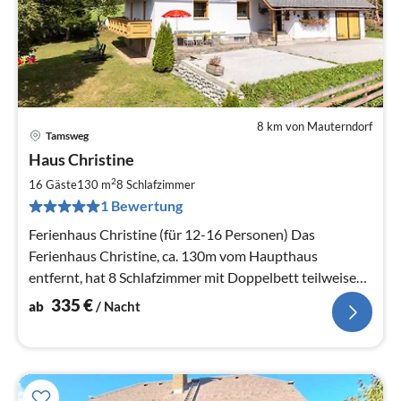
8 km von Mauterndorf
Tamsweg
Pre
Haus Christine
ab
3
2
16 Gäste
130 m
8
Schlafzimmer
pr
1 Bewertung
Na
Ferienhaus Christine (für 12-16 Personen) Das
Ferienhaus Christine, ca. 130m vom Haupthaus
entfernt, hat 8 Schlafzimmer mit Doppelbett teilweise
mit Zusatzbett , 5 Duschen und 5 WC
335
€
ab
/ Nacht