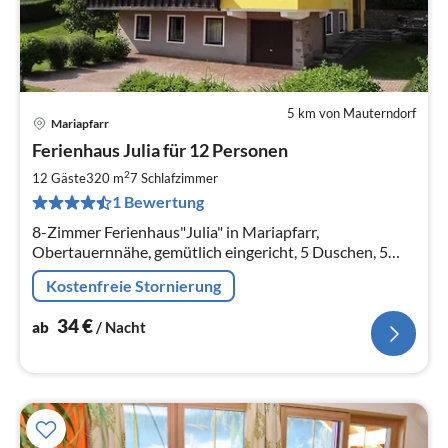
5 km von Mauterndorf
Mariapfarr
Pre
Ferienhaus Julia für 12 Personen
ab
3
2
12 Gäste
320 m
7
Schlafzimmer
pr
1 Bewertung
Na
8-Zimmer Ferienhaus"Julia" in Mariapfarr,
Obertauernnähe, gemütlich eingericht, 5 Duschen, 5
WC, Spielkinderzimmer, Sauna, Gratis W-LAN,
Kostenfreie Stornierung
Parkplatz, Grill, Garten. eingezäunt
34
€
ab
/ Nacht