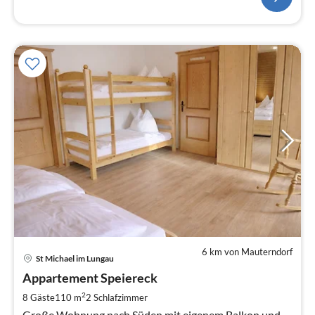
6 km von Mauterndorf
Pre
St Michael im Lungau
ab
1
Appartement Speiereck
pr
2
8 Gäste
110 m
2
Schlafzimmer
Na
Große Wohnung nach Süden mit eigenem Balkon und