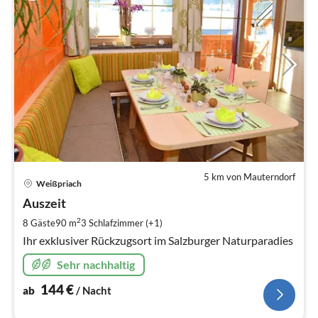
5 km von Mauterndorf
Pre
Weißpriach
ab
1
Auszeit
pr
2
8 Gäste
90 m
3
Schlafzimmer (+1)
Na
Ihr exklusiver Rückzugsort im Salzburger Naturparadies
Sehr nachhaltig
144
€
ab
/ Nacht