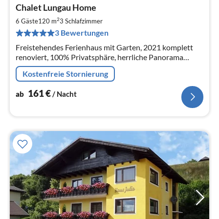
Pre
Chalet Lungau Home
ab
1
2
6 Gäste
120 m
3
Schlafzimmer
pr
3 Bewertungen
Na
Freistehendes Ferienhaus mit Garten, 2021 komplett
renoviert, 100% Privatsphäre, herrliche Panorama
Aussicht! Profitieren Sie von der neuen Einrichtung und
Kostenfreie Stornierung
Alleinlage des Hauses!
161
€
ab
/ Nacht