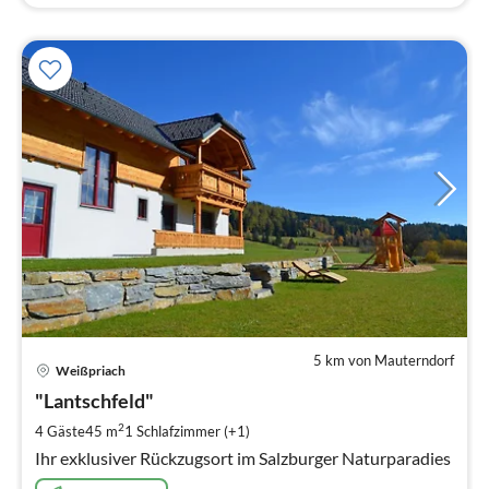
5 km von Mauterndorf
Pre
Weißpriach
ab
1
"Lantschfeld"
pr
2
4 Gäste
45 m
1
Schlafzimmer (+1)
Na
Ihr exklusiver Rückzugsort im Salzburger Naturparadies