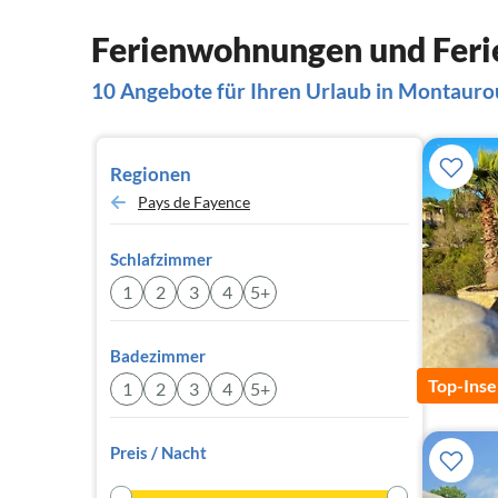
Ferienwohnungen und Feri
10 Angebote für Ihren Urlaub in Montauro
Regionen
Pays de Fayence
Schlafzimmer
1
2
3
4
5+
Badezimmer
Top-Inse
1
2
3
4
5+
Preis / Nacht