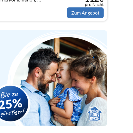
pro Nacht
tisch(6 Personen)),
t(160 x 200 cm))
Zum Angebot