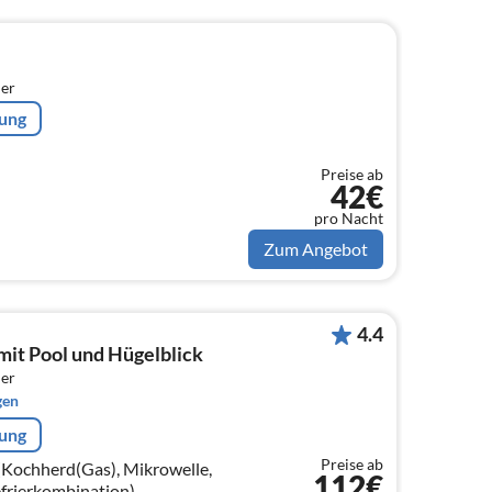
er
rung
Preise ab
42€
pro Nacht
Zum Angebot
4.4
mit Pool und Hügelblick
er
gen
rung
Preise ab
(Kochherd(Gas), Mikrowelle,
112€
frierkombination),