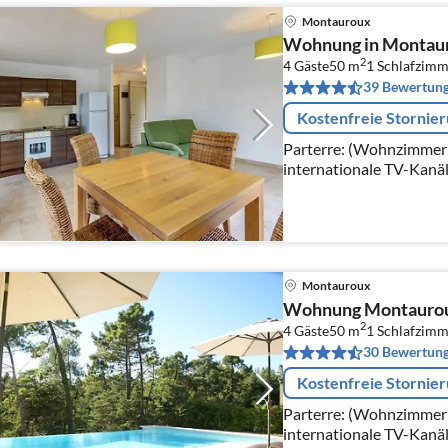
Montauroux
Wohnung in Montaur
2
4 Gäste
50 m
1
Schlafzimm
39 Bewertun
Kostenfreie Stornie
Parterre: (Wohnzimmer(D
internationale TV-Kanäl
Fernsehsender), DVD-Sp
Montauroux
Wohnung Montaurou
2
4 Gäste
50 m
1
Schlafzimm
30 Bewertun
Kostenfreie Stornie
Parterre: (Wohnzimmer(
internationale TV-Kanäl