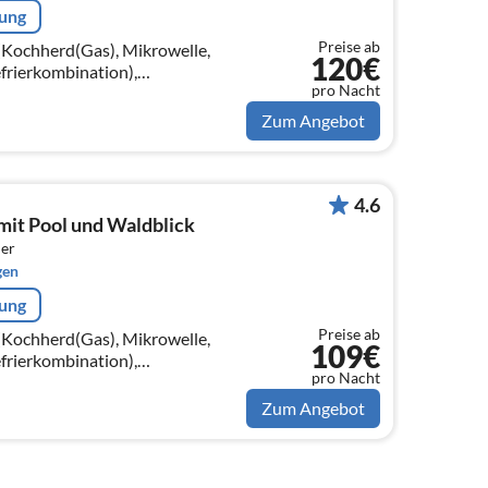
rung
Preise ab
(Kochherd(Gas), Mikrowelle,
120€
frierkombination),
pro Nacht
tisch(6 Personen)),
t(160 x 200 cm))
Zum Angebot
4.6
mit Pool und Waldblick
er
gen
rung
Preise ab
(Kochherd(Gas), Mikrowelle,
109€
frierkombination),
pro Nacht
tisch(6 Personen)),
t)
Zum Angebot