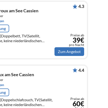
4.3
oux am See Cassien
er
gen
rung
Preise ab
oppelbett, TV(Satellit,
39€
e, keine niederländischen
pro Nacht
ieler)
Zum Angebot
4.4
x am See Cassien
er
gen
rung
Preise ab
Doppelschlafcouch, TV(Satellit,
60€
e, keine niederländischen