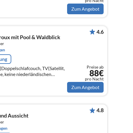
pro Nacht
ieler)
Zum Angebot
4.6
oux mit Pool & Waldblick
er
gen
rung
Preise ab
Doppelschlafcouch, TV(Satellit,
88€
e, keine niederländischen
pro Nacht
ieler)
Zum Angebot
4.8
 und Aussicht
er
ngen