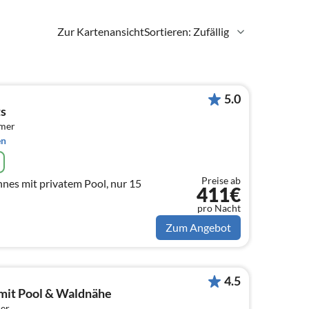
Zur Kartenansicht
Sortieren: Zufällig
5.0
ts
mmer
en
Preise ab
nes mit privatem Pool, nur 15
411€
pro Nacht
Zum Angebot
4.5
 mit Pool & Waldnähe
er