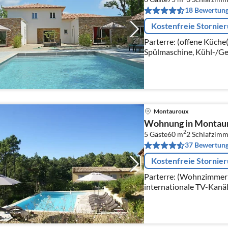
18 Bewertun
Kostenfreie Stornie
Parterre: (offene Küche
Spülmaschine, Kühl-/Ge
Wohn/Esszimmer(TV, Ess
Schlafzimmer(Doppelbet
Montauroux
Wohnung in Montauro
2
5 Gäste
60 m
2
Schlafzimm
37 Bewertun
Kostenfreie Stornie
Parterre: (Wohnzimmer(
internationale TV-Kanäl
Fernsehsender), DVD-Sp