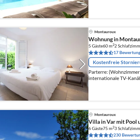
Fernsehsender), DVD-Sp
Montauroux
Wohnung in Montaur
2
5 Gäste
60 m
2
Schlafzimm
17 Bewertun
Kostenfreie Stornie
Parterre: (Wohnzimmer(
internationale TV-Kanäl
Fernsehsender), DVD-Sp
Montauroux
Villa in Var mit Pool
2
6 Gäste
75 m
3
Schlafzimm
230 Bewertu