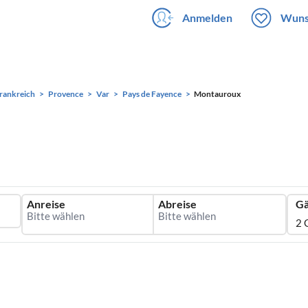
Anmelden
Wuns
rankreich
Provence
Var
Pays de Fayence
Montauroux
Anreise
Abreise
Gä
2 