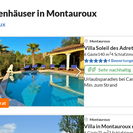
enhäuser in Montauroux
ux
Montauroux
Villa Soleil des Adre
2
6 Gäste
140 m
4
Schlafzi
4 Bewertung
Sehr nachhaltig
Urlaubsparadies bei Can
Min. zum Strand
rat
Montauroux
Villa in Montauroux
2
6 Gäste
75 m
3
Schlafzimm