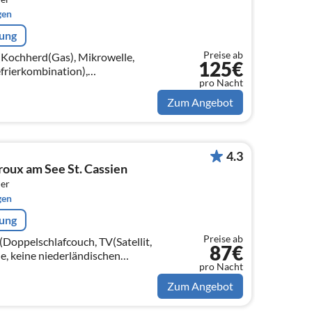
gen
rung
Preise ab
(Kochherd(Gas), Mikrowelle,
125€
frierkombination),
pro Nacht
tisch(6 Personen)),
t(160 x 200 cm))
Zum Angebot
4.3
ux am See St. Cassien
er
gen
rung
Preise ab
Doppelschlafcouch, TV(Satellit,
87€
e, keine niederländischen
pro Nacht
ieler)
Zum Angebot