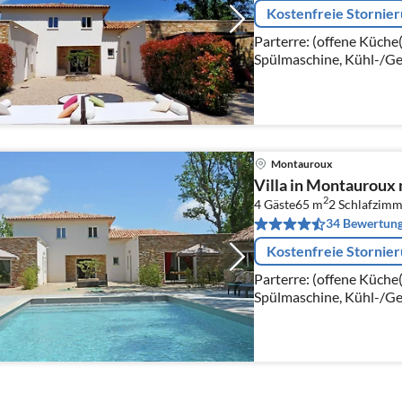
Kostenfreie Stornie
Parterre: (offene Küche
Spülmaschine, Kühl-/Ge
Wohn/Esszimmer(TV, Ess
Schlafzimmer(Doppelbet
Montauroux
Villa in Montauroux 
2
4 Gäste
65 m
2
Schlafzimm
34 Bewertun
Kostenfreie Stornie
Parterre: (offene Küche
Spülmaschine, Kühl-/Ge
Wohn/Esszimmer(TV, Ess
Schlafzimmer(Etagenbet