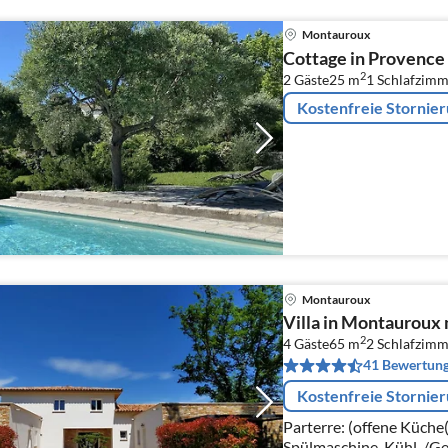
Montauroux
Cottage in Provence
2
2 Gäste
25 m
1
Schlafzimm
Kostenfreie Stornie
Montauroux
Villa in Montauroux 
2
4 Gäste
65 m
2
Schlafzimm
41 Bewertun
Kostenfreie Stornie
Parterre: (offene Küche
Spülmaschine, Kühl-/Ge