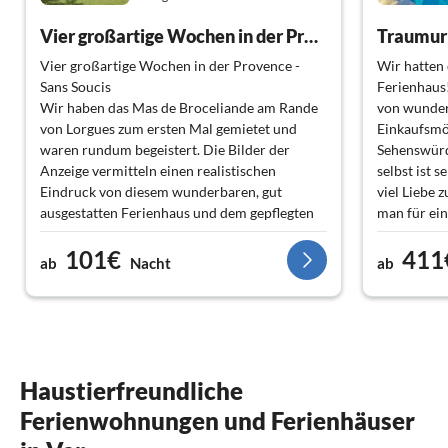
Vier großartige Wochen in der Provence - Sans soucis
Traumurl
Vier großartige Wochen in der Provence -
Wir hatten 
Sans Soucis
Ferienhaus!
Wir haben das Mas de Broceliande am Rande
von wunder
von Lorgues zum ersten Mal gemietet und
Einkaufsmö
waren rundum begeistert. Die Bilder der
Sehenswürd
Anzeige vermitteln einen realistischen
selbst ist 
Eindruck von diesem wunderbaren, gut
viel Liebe z
ausgestatten Ferienhaus und dem gepflegten
man für ei
Grundstück mit vielen Schattenplätzen.
braucht.
101€
411
Aufgrund der Nähe des Ortes zum Mittelmeer,
ab
Nacht
ab
zum Georges du Verdon und vielen größeren
Der absolu
und sehenswerten Städten wie Nizza und
Pool – saub
Cannes eignet sich Lorgues unbedingt für
Entspannen
vielfältige Unternehmungen wie Schwimmen,
Runde schw
Wandern oder kulturelle Veranstaltungen.
am Pool – e
Entscheidend für unseren sorgenfreien und
waren herzl
Haustierfreundliche
angenehmen Aufenthalt im Mas de
aufdringlich
Ferienwohnungen und Ferienhäuser
Broceliande war sicher auch unsere
Vermieterin. Frau Hoffmeister ist eine sehr
Wir kommen