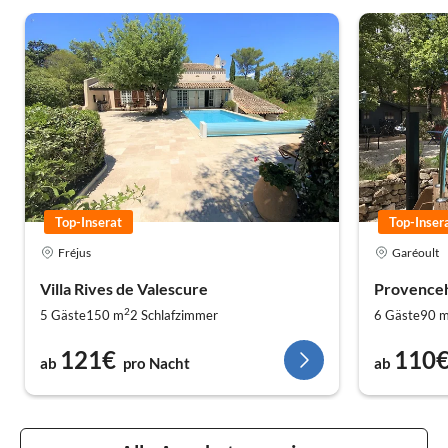
Top-Inserat
Top-Inser
Fréjus
Garéoult
Villa Rives de Valescure
Provenceh
2
5 Gäste
150 m
2
Schlafzimmer
6 Gäste
90 
121€
110
ab
pro Nacht
ab