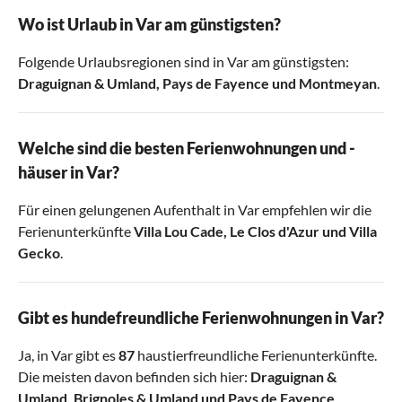
Wo ist Urlaub in Var am günstigsten?
Folgende Urlaubsregionen sind in Var am günstigsten:
Draguignan & Umland
,
Pays de Fayence
und
Montmeyan
.
Welche sind die besten Ferienwohnungen und -
häuser in Var?
Für einen gelungenen Aufenthalt in Var empfehlen wir die
Ferienunterkünfte
Villa Lou Cade
,
Le Clos d'Azur
und
Villa
Gecko
.
Gibt es hundefreundliche Ferienwohnungen in Var?
Ja, in Var gibt es
87
haustierfreundliche Ferienunterkünfte.
Die meisten davon befinden sich hier:
Draguignan &
Umland
,
Brignoles & Umland
und
Pays de Fayence
.