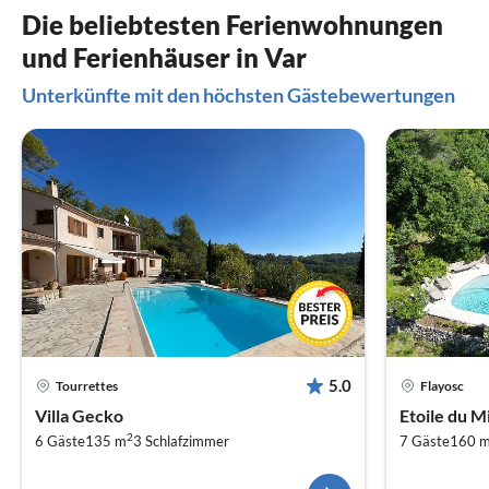
Die beliebtesten Ferienwohnungen
und Ferienhäuser in Var
Unterkünfte mit den höchsten Gästebewertungen
5.0
Tourrettes
Flayosc
Villa Gecko
Etoile du M
2
6 Gäste
135 m
3
Schlafzimmer
7 Gäste
160 