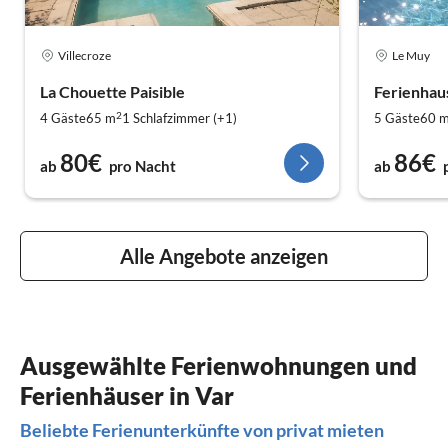
Villecroze
Le Muy
La Chouette Paisible
Ferienhau
2
4 Gäste
65 m
1
Schlafzimmer (+1)
5 Gäste
60 
80€
86€
ab
pro Nacht
ab
Alle Angebote anzeigen
Ausgewählte Ferienwohnungen und
Ferienhäuser in Var
Beliebte Ferienunterkünfte von privat mieten