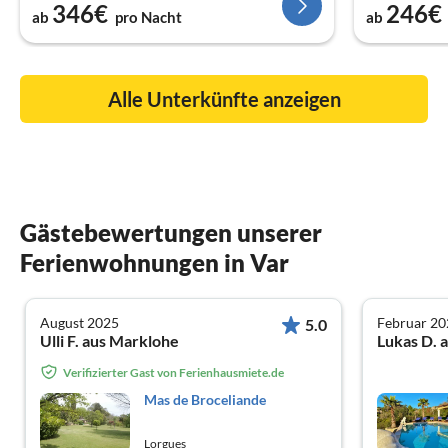
346€
246€
ab
pro Nacht
ab
Alle Unterkünfte anzeigen
Gästebewertungen unserer
Ferienwohnungen in Var
August 2025
Februar 20
5.0
Ulli F. aus Marklohe
Lukas D. 
Verifizierter Gast von Ferienhausmiete.de
Mas de Broceliande
Lorgues