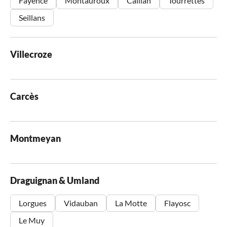
Fayence
Montauroux
Callian
Tourrettes
Seillans
Villecroze
Carcès
Montmeyan
Draguignan & Umland
Lorgues
Vidauban
La Motte
Flayosc
Le Muy