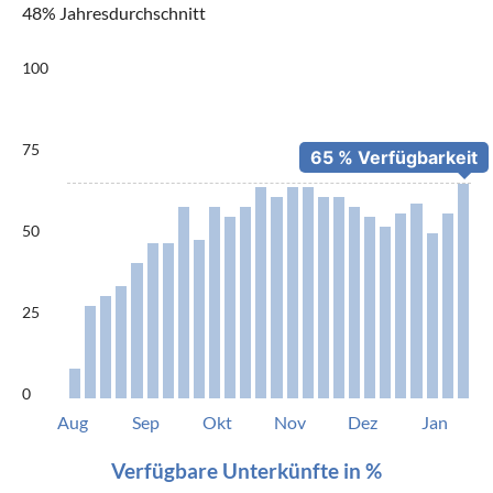
48% Jahresdurchschnitt
100
75
50
25
0
Aug
Sep
Okt
Nov
Dez
Jan
Verfügbare Unterkünfte in %