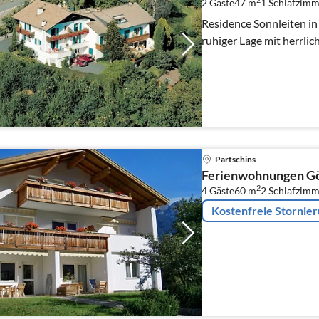
2 Gäste
47 m
1
Schlafzimm
Residence Sonnleiten in D
ruhiger Lage mit herrlic
Partschins
Ferienwohnungen G
2
4 Gäste
60 m
2
Schlafzimm
Kostenfreie Stornie