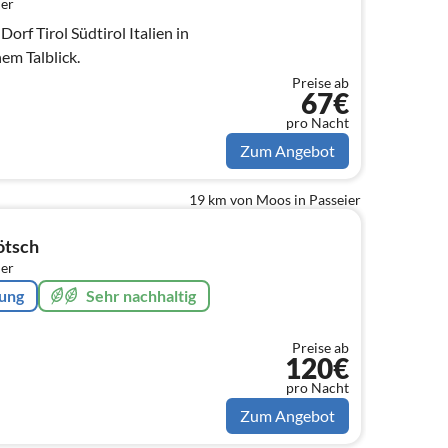
er
orf Tirol Südtirol Italien in
hem Talblick.
Preise ab
67€
pro Nacht
Zum Angebot
19 km von Moos in Passeier
ötsch
er
rung
Sehr nachhaltig
Preise ab
120€
pro Nacht
Zum Angebot