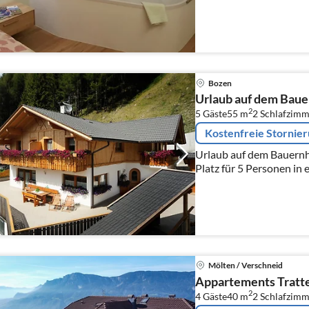
Bozen
Urlaub auf dem Baue
2
5 Gäste
55 m
2
Schlafzimm
Kostenfreie Stornie
Urlaub auf dem Bauernho
Platz für 5 Personen i
Frühstücksbuffet kann 
dazugebucht werden
Mölten / Verschneid
Appartements Tratt
2
4 Gäste
40 m
2
Schlafzimm