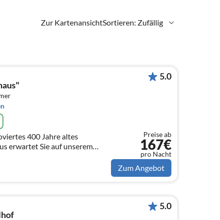
Zur Kartenansicht
Sortieren: Zufällig
5.0
haus"
mmer
en
Preise ab
oviertes 400 Jahre altes
167€
s erwartet Sie auf unserem
pro Nacht
gebenen Bauernhof im
ol!
Zum Angebot
5.0
lhof