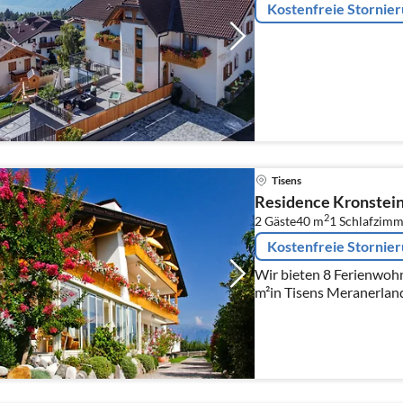
Kostenfreie Stornie
Tisens
Residence Kronstein
2
2 Gäste
40 m
1
Schlafzimm
Kostenfreie Stornie
Wir bieten 8 Ferienwoh
m²in Tisens Meranerlan
Panoramablick,Preis vo
weitere Person 14€ pro