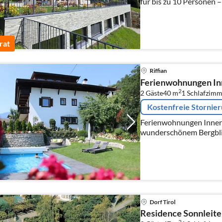
für bis zu 10 Personen –
rat
Riffian
Ferienwohnungen In
2
2 Gäste
40 m
1
Schlafzimm
Kostenfreie Stornie
Ferienwohnungen Innerho
wunderschönem Bergbl
Dorf Tirol
Residence Sonnleiten
2