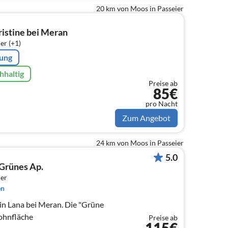
20 km von Moos in Passeier
istine bei Meran
er (+1)
rung
hhaltig
Preise ab
85€
pro Nacht
Zum Angebot
24 km von Moos in Passeier
5.0
 Grünes Ap.
er
en
in Lana bei Meran. Die "Grüne
ohnfläche
Preise ab