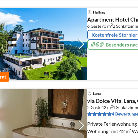
Hafling
Apartment Hotel Chr
2
6 Gäste
73 m
2
Schlafzimm
Kostenfreie Stornie
Besonders nac
rat
Lana
via Dolce Vita, Lana,
2
2 Gäste
42 m
1
Schlafzimm
4 Bewertung
Private Ferienwohnung 
Wohnung" mit 42 m² W