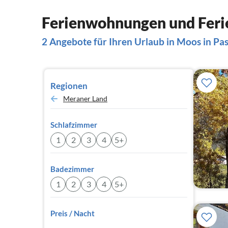
Ferienwohnungen und Ferie
2 Angebote für Ihren Urlaub in Moos in Pas
Regionen
Meraner Land
Schlafzimmer
1
2
3
4
5+
Badezimmer
1
2
3
4
5+
Preis / Nacht