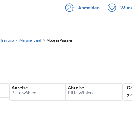
Anmelden
Wuns
- Trentino
Meraner Land
Moos in Passeier
Anreise
Abreise
Gä
2 