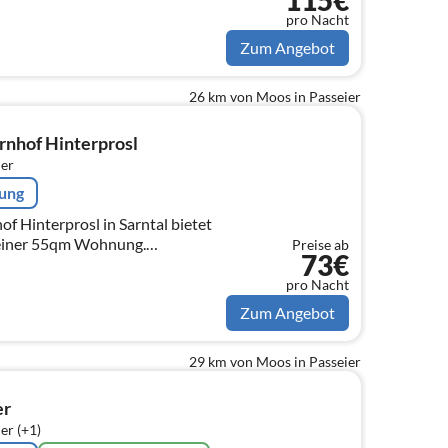
115€
pro Nacht
Zum Angebot
26 km von Moos in Passeier
rnhof Hinterprosl
er
rung
f Hinterprosl in Sarntal bietet
n einer 55qm Wohnung.
Preise ab
73€
von November bis Ende April
pro Nacht
Zum Angebot
29 km von Moos in Passeier
er
er (+1)