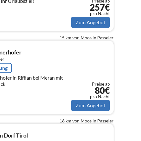
 Ihr Urlaubsziel!
Preise ab
257€
pro Nacht
Zum Angebot
15 km von Moos in Passeier
nerhofer
er
rung
fer in Riffian bei Meran mit
ick
Preise ab
80€
pro Nacht
Zum Angebot
16 km von Moos in Passeier
 Dorf Tirol