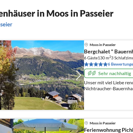
nhäuser in Moos in Passeier
seier
Moos in Passeier
Bergchalet " Bauern
2
6 Gäste
130 m
3
Schlafzi
6 Bewertung
Sehr nachhaltig
Unser mit viel Liebe ren
Nichtraucher-Bauernhau
ruhig gelegenen, von Natur um
Hinterpasseier in Südtir
Moos in Passeier
Ferienwohnung Pich