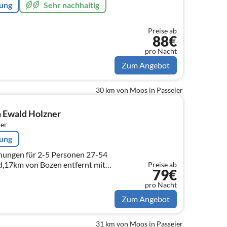
rung
Sehr nachhaltig
Preise ab
88€
pro Nacht
Zum Angebot
30 km von Moos in Passeier
 Ewald Holzner
er
rung
nungen für 2-5 Personen 27-54
d,17km von Bozen entfernt mit
Preise ab
79€
n 54-98€ für 2 Personen,jede
Tag
pro Nacht
Zum Angebot
31 km von Moos in Passeier