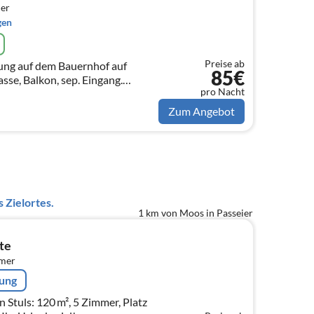
er
gen
Preise ab
ng auf dem Bauernhof auf
85€
sse, Balkon, sep. Eingang.
pro Nacht
holen. Für Ruhe Suchende,
gfreunde.
Zum Angebot
 Zielortes.
1 km von Moos in Passeier
te
mmer
rung
 Stuls: 120 m², 5 Zimmer, Platz