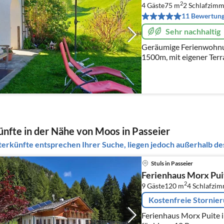
2
4 Gäste
75 m
2
Schlafzimm
11 Bewertun
Sehr nachhaltig
Geräumige Ferienwohnu
1500m, mit eigener Terra
Ganzjährig ideal zum Er
Naturliebhaber und Ber
nfte in der Nähe von Moos in Passeier
erkünfte entsprechen Ihrer Suche, liegen jedoch außerhalb des
Stuls in Passeier
Ferienhaus Morx Pui
2
9 Gäste
120 m
4
Schlafzi
Kostenfreie Stornie
Ferienhaus Morx Puite in