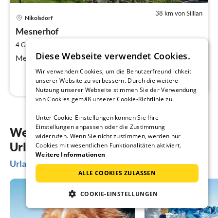
38 km von Sillian
Nikolsdorf
Mesnerhof
2
4 Gäste
40 m
1
Schlafzimmer
Diese Webseite verwendet Cookies.
Mesnerhof Nikolsdorf/Osttirol
Wir verwenden Cookies, um die Benutzerfreundlichkeit
unserer Website zu verbessern. Durch die weitere
Nutzung unserer Webseite stimmen Sie der Verwendung
von Cookies gemäß unserer Cookie-Richtlinie zu.
Unter Cookie-Einstellungen können Sie Ihre
Einstellungen anpassen oder die Zustimmung
Weitere Inspiration für Ihre
widerrufen. Wenn Sie nicht zustimmen, werden nur
Urlaubsplanung
Cookies mit wesentlichen Funktionalitäten aktiviert.
Weitere Informationen
Urlaubsideen in Sillian
ALLE COOKIES ZULASSEN
COOKIE-EINSTELLUNGEN