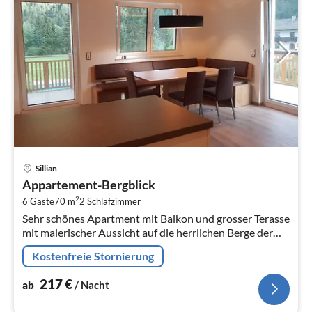
Pre
Sillian
ab
Appartement-Bergblick
2
2
6 Gäste
70 m
2
Schlafzimmer
pr
Sehr schönes Apartment mit Balkon und grosser Terasse
Na
mit malerischer Aussicht auf die herrlichen Berge der
Süditiroler und Lienzer Dolomiten.
Kostenfreie Stornierung
217
€
ab
/ Nacht