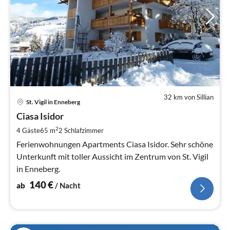
32 km von Sillian
Pre
St. Vigil in Enneberg
ab
1
Ciasa Isidor
pr
2
4 Gäste
65 m
2
Schlafzimmer
Na
Ferienwohnungen Apartments Ciasa Isidor. Sehr schöne
Unterkunft mit toller Aussicht im Zentrum von St. Vigil
in Enneberg.
140
€
ab
/ Nacht