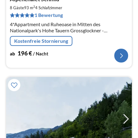
ab
1
2
8 Gäste
93 m
4
Schlafzimmer
pr
1 Bewertung
Na
4*Appartment und Ruheoase in Mitten des
Nationalpark's Hohe Tauern Grossglockner -
Grossvenediger - Kals - Matrei
Kostenfreie Stornierung
196
€
ab
/ Nacht