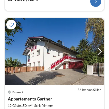
36 km von Sillian
Pre
Bruneck
ab
1
Appartements Gartner
pr
2
12 Gäste
150 m
4
Schlafzimmer