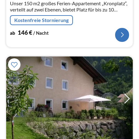
Na
Unser 150 m2 großes Ferien-Appartement „Kronplatz“,
verteilt auf zwei Ebenen, bietet Platz für bis zu 10
Personen – ideal für Familien und Freunde!
Kostenfreie Stornierung
146
€
ab
/ Nacht