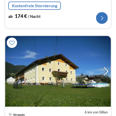
italienischen Staatsgrenze. Ein echtes Paradies für
Kostenfreie Stornierung
Ruhesuchende und Kinder!
174
€
ab
/ Nacht
6 km von Sillian
Strassen