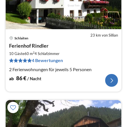
23 km von Sillian
Schlaiten
Pre
Ferienhof Rindler
ab
8
2
10 Gäste
60 m
4
Schlafzimmer
pr
4 Bewertungen
Na
2 Ferienwohnungen für jeweils 5 Personen
86
€
ab
/ Nacht