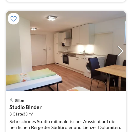
Pre
Sillian
ab
Studio Binder
9
2
3 Gäste
33 m
pr
Sehr schönes Studio mit malerischer Aussicht auf die
Na
herrlichen Berge der Süditiroler und Lienzer Dolomiten.