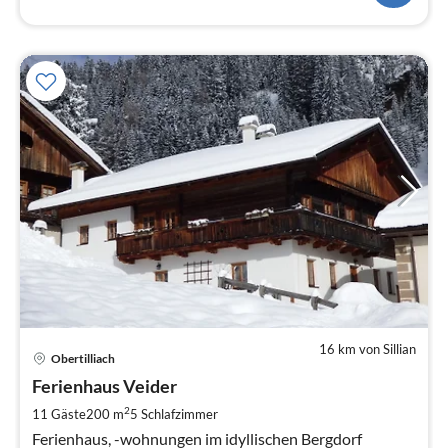
16 km von Sillian
Pre
Obertilliach
ab
9
Ferienhaus Veider
pr
2
11 Gäste
200 m
5
Schlafzimmer
Na
Ferienhaus, -wohnungen im idyllischen Bergdorf