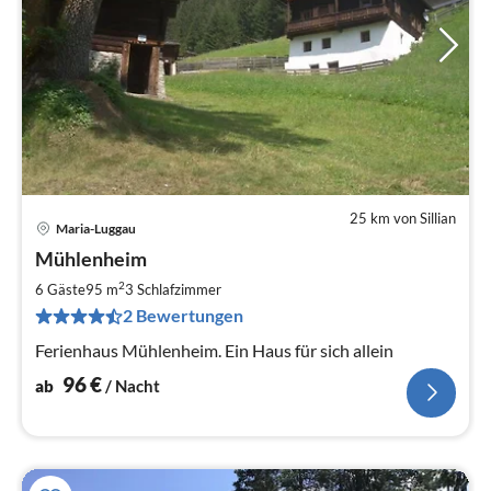
25 km von Sillian
Maria-Luggau
Pre
Mühlenheim
ab
9
2
6 Gäste
95 m
3
Schlafzimmer
pr
2 Bewertungen
Na
Ferienhaus Mühlenheim. Ein Haus für sich allein
96
€
ab
/ Nacht