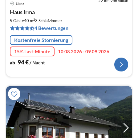
22 km von Sillian
Lienz
Pre
Haus Irma
ab
9
2
5 Gäste
40 m
3
Schlafzimmer
pr
4 Bewertungen
Na
Kostenfreie Stornierung
15% Last-Minute
10.08.2026 - 09.09.2026
94
€
ab
/ Nacht