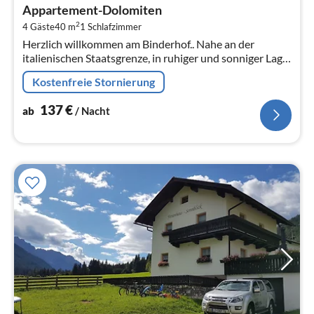
ab
Appartement-Dolomiten
1
2
4 Gäste
40 m
1
Schlafzimmer
pr
Herzlich willkommen am Binderhof.. Nahe an der
Na
italienischen Staatsgrenze, in ruhiger und sonniger Lage
mit schöner Aussicht auf die wunderbaren Berge der
Kostenfreie Stornierung
Lienzer-und Süditiroler ...
137
€
ab
/ Nacht