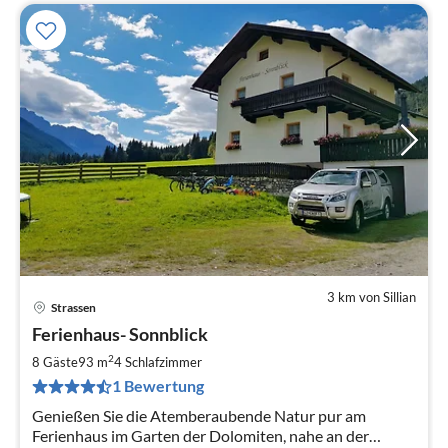
3 km von Sillian
Strassen
Pre
Ferienhaus- Sonnblick
ab
1
2
8 Gäste
93 m
4
Schlafzimmer
pr
1 Bewertung
Na
Genießen Sie die Atemberaubende Natur pur am
Ferienhaus im Garten der Dolomiten, nahe an der