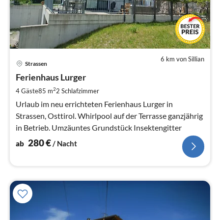
6 km von Sillian
Pre
Strassen
ab
2
Ferienhaus Lurger
pr
2
4 Gäste
85 m
2
Schlafzimmer
Na
Urlaub im neu errichteten Ferienhaus Lurger in
Strassen, Osttirol. Whirlpool auf der Terrasse ganzjährig
in Betrieb. Umzäuntes Grundstück Insektengitter
280
€
ab
/ Nacht