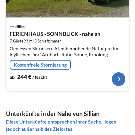
Pre
Sillian
ab
FERIENHAUS - SONNBLICK - nahe an
2
2
7 Gäste
93 m
3
Schlafzimmer
pr
Geniessen Sie unsere Atemberaubende Natur pur im
Na
idylischen Dorf Arnbach. Ruhe, Sonne, Erholung.
Kostenlose Freizeiteinrichtungen für Kinder und
Kostenfreie Stornierung
Erwachsene.
244
€
ab
/ Nacht
Unterkünfte in der Nähe von Sillian
Diese Unterkünfte entsprechen Ihrer Suche, liegen
jedoch außerhalb des Zielortes.