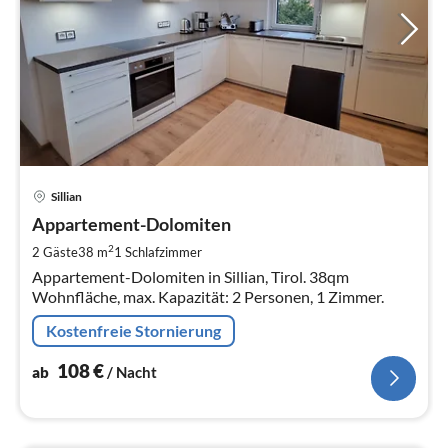
Pre
Sillian
ab
1
Appartement-Dolomiten
pr
2
2 Gäste
38 m
1
Schlafzimmer
Na
Appartement-Dolomiten in Sillian, Tirol. 38qm
Wohnfläche, max. Kapazität: 2 Personen, 1 Zimmer.
Kostenfreie Stornierung
108
€
ab
/ Nacht