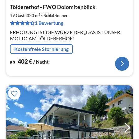
Pre
Töldererhof - FWO Dolomitenblick
ab
4
2
19 Gäste
320 m
5
Schlafzimmer
pr
1 Bewertung
Na
ERHOLUNG IST DIE WÜRZE DER „DAS IST UNSER
MOTTO AM TÖLDERERHOF“
Kostenfreie Stornierung
402
€
ab
/ Nacht