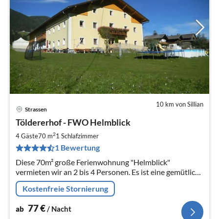
10 km von Sillian
Strassen
Pre
Töldererhof - FWO Helmblick
ab
7
2
4 Gäste
70 m
1
Schlafzimmer
pr
1 Bewertung
Na
Diese 70m² große Ferienwohnung "Helmblick"
vermieten wir an 2 bis 4 Personen. Es ist eine gemütliche
Wohnung mit schönem Ausblick auf die umliegenenden
Kostenfreie Stornierung
Berge.
77
€
ab
/ Nacht