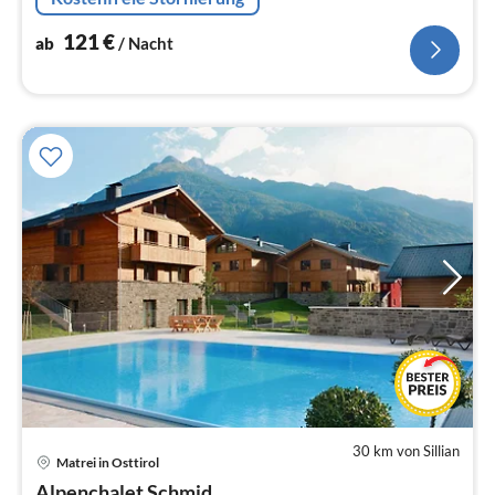
121
€
ab
/ Nacht
30 km von Sillian
Matrei in Osttirol
Pre
Alpenchalet Schmid