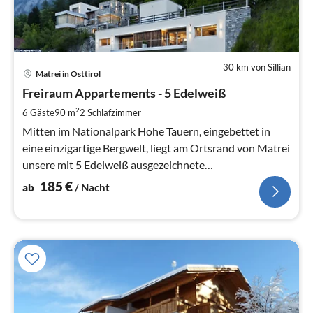
30 km von Sillian
Pre
Matrei in Osttirol
ab
1
Freiraum Appartements - 5 Edelweiß
pr
2
6 Gäste
90 m
2
Schlafzimmer
Na
Mitten im Nationalpark Hohe Tauern, eingebettet in
eine einzigartige Bergwelt, liegt am Ortsrand von Matrei
unsere mit 5 Edelweiß ausgezeichnete
Appartementanlage Freiraum!
185
€
ab
/ Nacht