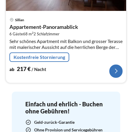
Pre
Sillian
ab
Appartement-Panoramablick
2
2
6 Gäste
68 m
2
Schlafzimmer
pr
Sehr schönes Apartment mit Balkon und grosser Terasse
Na
mit malerischer Aussicht auf die herrlichen Berge der
Süditiroler und Lienzer Dolomiten.
Kostenfreie Stornierung
217
€
ab
/ Nacht
Einfach und ehrlich - Buchen
ohne Gebühren!
Geld-zurück-Garantie
Ohne Provision und Servicegebühren