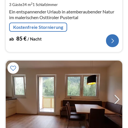
pr
2
3 Gäste
34 m
1
Schlafzimmer
Na
Ein entspannender Urlaub in atemberaubender Natur
im malerischen Osttiroler Pustertal
Kostenfreie Stornierung
85
€
ab
/ Nacht