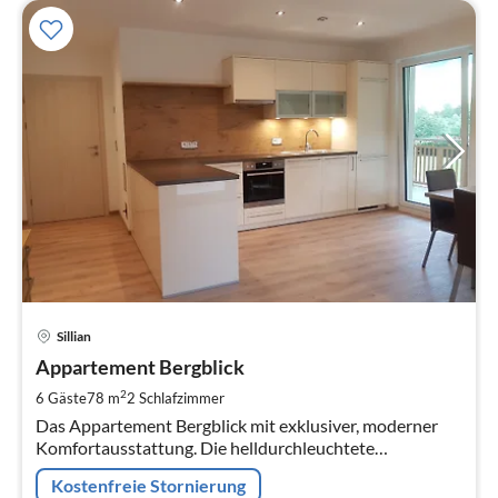
Pre
Sillian
ab
1
Appartement Bergblick
pr
2
6 Gäste
78 m
2
Schlafzimmer
Na
Das Appartement Bergblick mit exklusiver, moderner
Komfortausstattung. Die helldurchleuchtete
Wohnküche bietet einen Ausgang auf die Loggia, sowie
Kostenfreie Stornierung
auf einen großen Balkon.