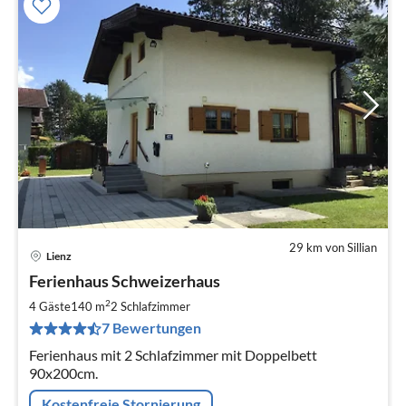
29 km von Sillian
Lienz
Pre
Ferienhaus Schweizerhaus
ab
1
2
4 Gäste
140 m
2
Schlafzimmer
pr
7 Bewertungen
Na
Ferienhaus mit 2 Schlafzimmer mit Doppelbett
90x200cm.
Kostenfreie Stornierung