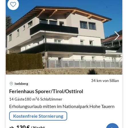
34 km von Sillian
Pre
Iselsberg
ab
1
Ferienhaus Sporer/Tirol/Osttirol
pr
2
14 Gäste
180 m
6
Schlafzimmer
Na
Erholungsurlaub mitten im Nationalpark Hohe Tauern
Kostenfreie Stornierung
130
€
ab
/ Nacht