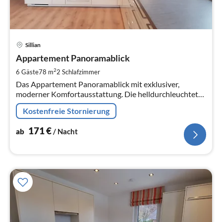
Pre
Sillian
ab
1
Appartement Panoramablick
pr
2
6 Gäste
78 m
2
Schlafzimmer
Na
Das Appartement Panoramablick mit exklusiver,
moderner Komfortausstattung. Die helldurchleuchtete
Wohnküche bietet einen Ausgang auf die Loggia
Kostenfreie Stornierung
171
€
ab
/ Nacht