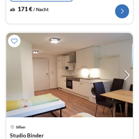
171
€
ab
/ Nacht
Pre
Sillian
ab
8
Studio Binder