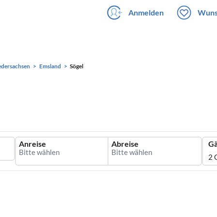
Anmelden
Wuns
edersachsen
Emsland
Sögel
Anreise
Abreise
Gä
2 