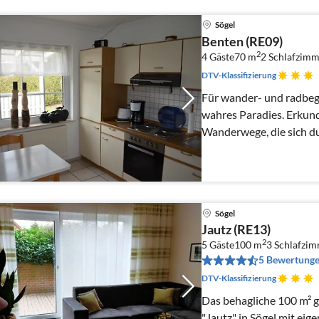
Sögel
Benten (RE09)
2
4 Gäste
70 m
2
Schlafzimm
DTV-Klassifizierung
Für wander- und radbege
wahres Paradies. Erkund
Wanderwege, die sich d
Wälder schlängeln.
Sögel
Jautz (RE13)
2
5 Gäste
100 m
3
Schlafzi
5 Bewertung
DTV-Klassifizierung
Das behagliche 100 m² 
"Jautz" in Sögel mit eig