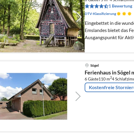
1 Bewertung
DTV-Klassifizierung
Eingebettet in die wun
Emslandes bietet das F
Ausgangspunkt für Aktiv
Sögel
Ferienhaus in Sögel 
2
6 Gäste
110 m
4
Schlafzi
Kostenfreie Stornie