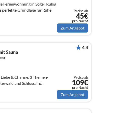
te Ferienwohnung in Sögel. Ruhig
ie perfekte Grundlage für Ruhe
Preise ab
45€
pro Nacht
Zum Angebot
4.4
mit Sauna
mmer
t Liebe & Charme. 3 Themen-
Preise ab
109€
erwald und Schloss. Incl.
pro Nacht
Zum Angebot