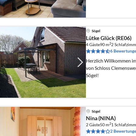
Sögel
Lütke Glück (RE06)
2
4 Gäste
90 m
2
Schlafzimm
6 Bewertung
Herzlich Willkommen im
von Schloss Clemenswer
Sögel!
Sögel
Nina (NINA)
2
2 Gäste
50 m
1
Schlafzimm
2 Bewertung