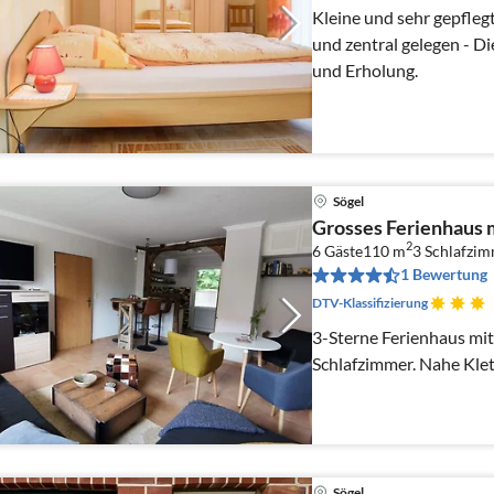
Kleine und sehr gepfleg
und zentral gelegen - D
und Erholung.
Sögel
Grosses Ferienhaus 
2
6 Gäste
110 m
3
Schlafzi
1 Bewertung
DTV-Klassifizierung
3-Sterne Ferienhaus mi
Schlafzimmer. Nahe Klett
Sögel