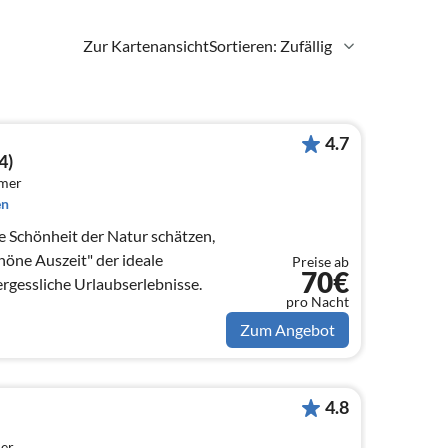
Zur Kartenansicht
Sortieren: Zufällig
4.7
4)
mmer
en
ie Schönheit der Natur schätzen,
höne Auszeit" der ideale
Preise ab
70€
rgessliche Urlaubserlebnisse.
pro Nacht
Zum Angebot
4.8
er