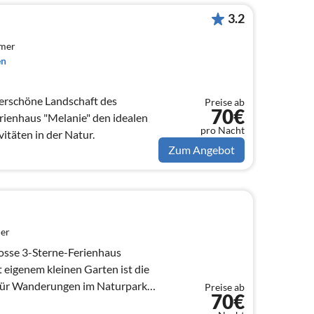
3.2
mmer
en
derschöne Landschaft des
Preise ab
70€
rienhaus "Melanie" den idealen
pro Nacht
itäten in der Natur.
Zum Angebot
er
osse 3-Sterne-Ferienhaus
 eigenem kleinen Garten ist die
für Wanderungen im Naturpark
Preise ab
70€
rch...