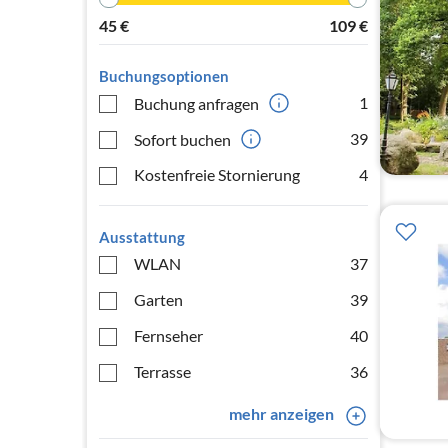
45
€
109
€
Buchungsoptionen
1
Buchung anfragen
39
Sofort buchen
Kostenfreie Stornierung
4
Ausstattung
WLAN
37
Garten
39
Fernseher
40
Terrasse
36
mehr anzeigen