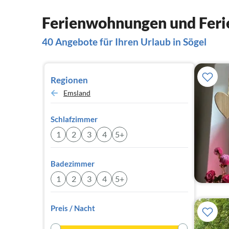
Ferienwohnungen und Ferie
40 Angebote für Ihren Urlaub in Sögel
Regionen
Emsland
Schlafzimmer
1
2
3
4
5+
Badezimmer
1
2
3
4
5+
Preis / Nacht