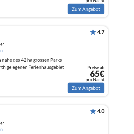
pro Nacht
Zum Angebot
4.7
er
en
 nahe des 42 ha grossen Parks
th gelegenen Ferienhausgebiet
Preise ab
65€
pro Nacht
Zum Angebot
4.0
er
en