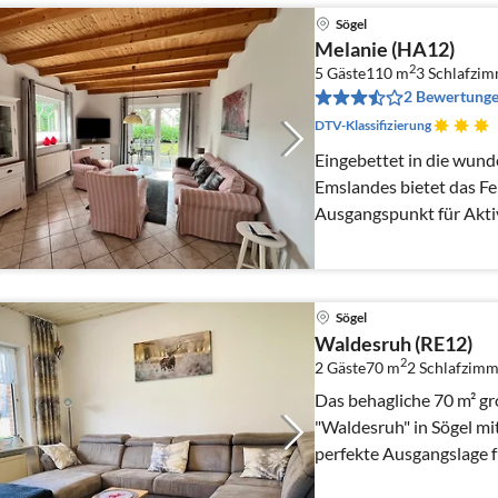
Sögel
Melanie (HA12)
2
5 Gäste
110 m
3
Schlafzi
2 Bewertung
DTV-Klassifizierung
Eingebettet in die wun
Emslandes bietet das Fe
Ausgangspunkt für Aktiv
Sögel
Waldesruh (RE12)
2
2 Gäste
70 m
2
Schlafzimm
Das behagliche 70 m² gr
"Waldesruh" in Sögel mit
perfekte Ausgangslage 
Hümmling, Radtouren du