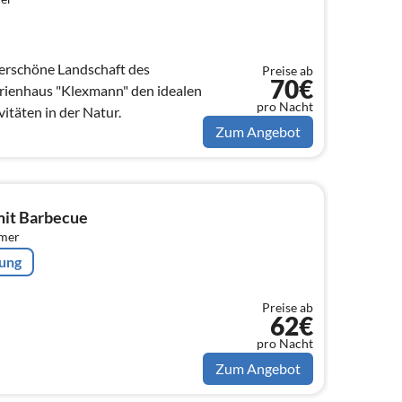
derschöne Landschaft des
Preise ab
70€
erienhaus "Klexmann" den idealen
pro Nacht
itäten in der Natur.
Zum Angebot
mit Barbecue
mmer
rung
Preise ab
62€
pro Nacht
Zum Angebot