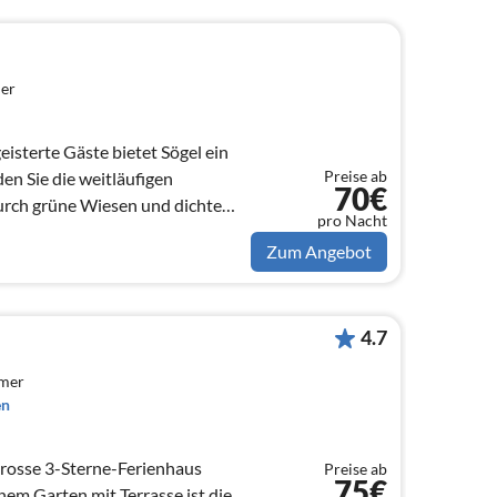
er
isterte Gäste bietet Sögel ein
Preise ab
en Sie die weitläufigen
70€
urch grüne Wiesen und dichte
pro Nacht
Zum Angebot
4.7
mmer
en
grosse 3-Sterne-Ferienhaus
Preise ab
75€
enem Garten mit Terrasse ist die