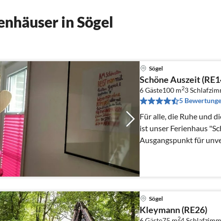
nhäuser in Sögel
Sögel
Schöne Auszeit (RE1
2
6 Gäste
100 m
3
Schlafzi
5 Bewertung
Für alle, die Ruhe und d
ist unser Ferienhaus "Sc
Ausgangspunkt für unve
Sögel
Kleymann (RE26)
2
6 Gäste
75 m
4
Schlafzimm