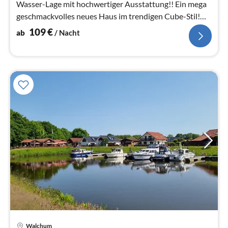
Wasser-Lage mit hochwertiger Ausstattung!! Ein mega
geschmackvolles neues Haus im trendigen Cube-Stil!
Erstbezug zum 01.
109
€
ab
/ Nacht
Pre
Walchum