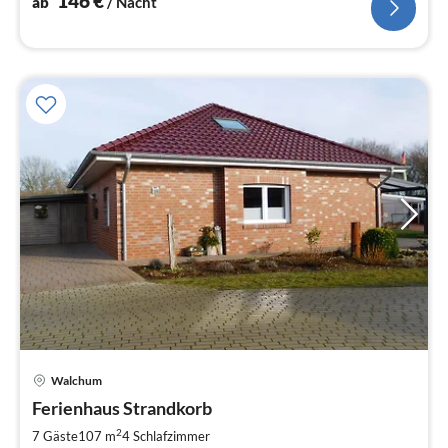
146
€
ab
/ Nacht
Walchum
Pre
Ferienhaus Strandkorb
ab
8
2
7 Gäste
107 m
4
Schlafzimmer