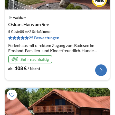
Walchum
Pre
Oskars Haus am See
ab
1
2
5 Gäste
85 m
2
Schlafzimmer
pr
25 Bewertungen
Na
Ferienhaus mit direktem Zugang zum Badesee im
Emsland. Familien- und Kinderfreundlich. Hunde
herzlich Willkommen Langzeitmiete und Monteure
Sehr nachhaltig
möglich (Sonderkonditionen auf Anfrage)
108
€
ab
/ Nacht