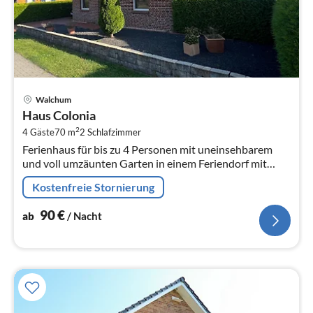
Pre
Walchum
ab
Haus Colonia
9
2
4 Gäste
70 m
2
Schlafzimmer
pr
Ferienhaus für bis zu 4 Personen mit uneinsehbarem
Na
und voll umzäunten Garten in einem Feriendorf mit
eigenem See zum Schwimmen und Boot fahren.
Kostenfreie Stornierung
90
€
ab
/ Nacht