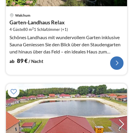
Pre
Walchum
ab
Garten-Landhaus Relax
8
2
4 Gäste
80 m
1
Schlafzimmer (+1)
pr
Na
Schönes Landhaus mit wundervollem Garten inklusive
Sauna Geniessen Sie den Blick über den Staudengarten
und hinaus über das Feld – ein ideales Haus zum
Relaxen mit Sauna.
89
€
ab
/ Nacht