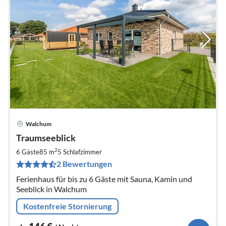
Walchum
Pre
Traumseeblick
ab
1
2
6 Gäste
85 m
5
Schlafzimmer
pr
2 Bewertungen
Na
Ferienhaus für bis zu 6 Gäste mit Sauna, Kamin und
Seeblick in Walchum
Kostenfreie Stornierung