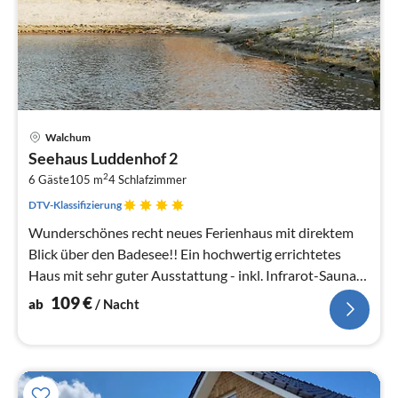
Pre
Walchum
ab
Seehaus Luddenhof 2
1
2
6 Gäste
105 m
4
Schlafzimmer
pr
Na
DTV-Klassifizierung
Wunderschönes recht neues Ferienhaus mit direktem
Blick über den Badesee!! Ein hochwertig errichtetes
Haus mit sehr guter Ausstattung - inkl. Infrarot-Sauna
und Strandkorb!!
109
€
ab
/ Nacht