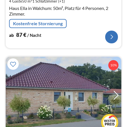
pr
2
4 Gäste
50 m
1
Schlafzimmer (+1)
Na
Haus Ella in Walchum: 50m², Platz für 4 Personen, 2
Zimmer.
Kostenfreie Stornierung
87
€
ab
/ Nacht
10%