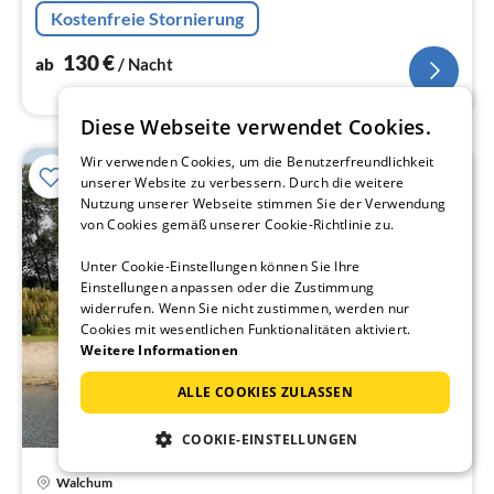
Walmdachbungalow. Das Objekt wurde vom DTV mit
Kostenfreie Stornierung
vier Sternen klassifiziert.
130
€
ab
/ Nacht
Diese Webseite verwendet Cookies.
Wir verwenden Cookies, um die Benutzerfreundlichkeit
unserer Website zu verbessern. Durch die weitere
Nutzung unserer Webseite stimmen Sie der Verwendung
von Cookies gemäß unserer Cookie-Richtlinie zu.
Unter Cookie-Einstellungen können Sie Ihre
Einstellungen anpassen oder die Zustimmung
widerrufen. Wenn Sie nicht zustimmen, werden nur
Cookies mit wesentlichen Funktionalitäten aktiviert.
Weitere Informationen
ALLE COOKIES ZULASSEN
COOKIE-EINSTELLUNGEN
Pre
Walchum