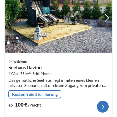
Pre
Walchum
ab
Seehaus Davinci
1
2
4 Gäste
75 m
4
Schlafzimmer
pr
Das gemütliche Seehaus liegt inmiten eines kleinen
Na
privaten Seeparks mit direktem Zugang zum privaten
Badesee.
Kostenfreie Stornierung
100
€
ab
/ Nacht