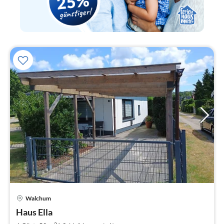
Pre
Walchum
ab
8
Haus Ella