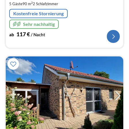
pr
2
5 Gäste
90 m
2
Schlafzimmer
Na
Kostenfreie Stornierung
Sehr nachhaltig
117
€
ab
/ Nacht