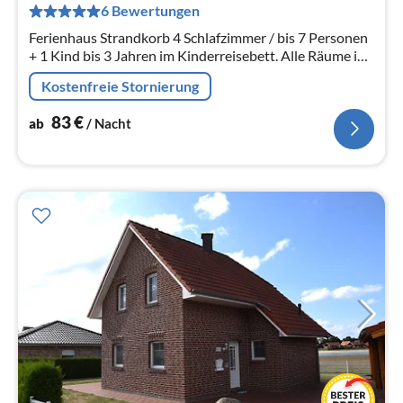
pr
6 Bewertungen
Na
Ferienhaus Strandkorb 4 Schlafzimmer / bis 7 Personen
+ 1 Kind bis 3 Jahren im Kinderreisebett. Alle Räume im
Erdgeschoss sind barrierefrei. Fahrräder kostenlos.
Kostenfreie Stornierung
83
€
ab
/ Nacht