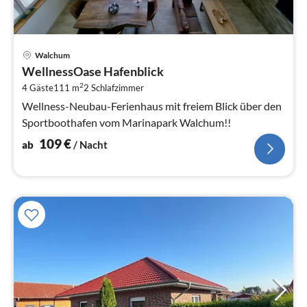
Pre
Walchum
ab
WellnessOase Hafenblick
1
2
4 Gäste
111 m
2
Schlafzimmer
pr
Na
Wellness-Neubau-Ferienhaus mit freiem Blick über den
Sportboothafen vom Marinapark Walchum!!
109
€
ab
/ Nacht