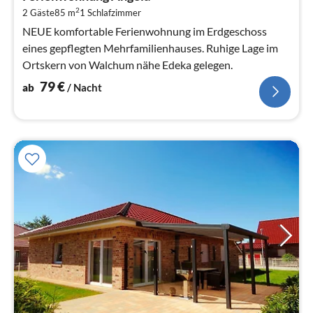
7
2
2 Gäste
85 m
1
Schlafzimmer
pr
Na
NEUE komfortable Ferienwohnung im Erdgeschoss
eines gepflegten Mehrfamilienhauses. Ruhige Lage im
Ortskern von Walchum nähe Edeka gelegen.
79
€
ab
/ Nacht