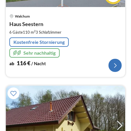
Pre
Walchum
ab
1
Haus Seestern
pr
2
6 Gäste
110 m
3
Schlafzimmer
Na
Kostenfreie Stornierung
Sehr nachhaltig
116
€
ab
/ Nacht