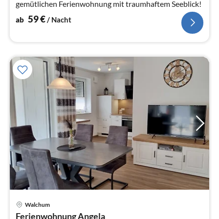
gemütlichen Ferienwohnung mit traumhaftem Seeblick!
59
€
ab
/ Nacht
Pre
Walchum
ab
Ferienwohnung Angela