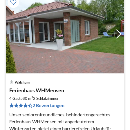
Walchum
Pre
Ferienhaus WHMensen
ab
9
2
4 Gäste
80 m
2
Schlafzimmer
pr
2 Bewertungen
Na
Unser seniorenfreundliches, behindertengerechtes
Ferienhaus WHMensen mit angedeutetem
Wintergarten bietet einen barrierefreien Urlaub für