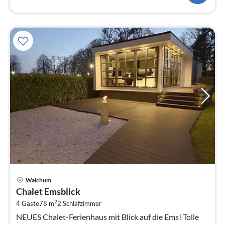
Pre
Walchum
ab
Chalet Emsblick
1
2
4 Gäste
78 m
2
Schlafzimmer
pr
Na
NEUES Chalet-Ferienhaus mit Blick auf die Ems! Tolle