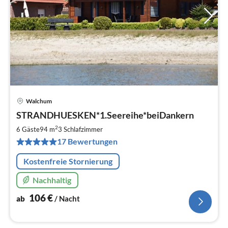
Walchum
Pre
STRANDHUESKEN*1.Seereihe*beiDankern
ab
1
2
6 Gäste
94 m
3
Schlafzimmer
pr
17 Bewertungen
Na
Kostenfreie Stornierung
Nachhaltig
106
€
ab
/ Nacht