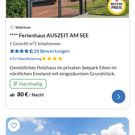
Walchum
Pre
**** Ferienhaus AUSZEIT AM SEE
ab
8
2
5 Gäste
90 m
2
Schlafzimmer
pr
28 Bewertungen
Na
DTV-Klassifizierung
Gemütliches Holzhaus im privaten Seepark Eiken im
nördlichen Emsland mit eingezäuntem Grundstück.
Nachhaltig
80
€
ab
/ Nacht