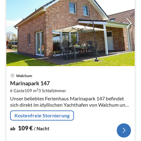
Pre
Walchum
ab
Marinapark 147
1
2
6 Gäste
109 m
3
Schlafzimmer
pr
Unser beliebtes Ferienhaus Marinapark 147 befindet
Na
sich direkt im idyllischen Yachthafen von Walchum und
bietet auf 109 qm für bis zu 6 Personen + Baby reichlich
Kostenfreie Stornierung
Platz.
109
€
ab
/ Nacht