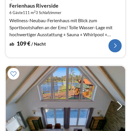
ab
Ferienhaus Riverside
1
2
6 Gäste
111 m
3
Schlafzimmer
pr
Na
Wellness-Neubau-Ferienhaus mit Blick zum
Sportbootshafen an der Ems! Tolle Wasser-Lage mit
hochwertiger Ausstattung + Sauna + Whirlpool +
Strand-Korb!
109
€
ab
/ Nacht