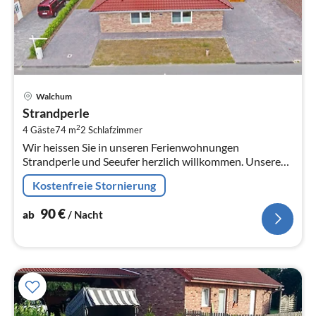
Pre
Walchum
ab
Strandperle
9
2
4 Gäste
74 m
2
Schlafzimmer
pr
Wir heissen Sie in unseren Ferienwohnungen
Na
Strandperle und Seeufer herzlich willkommen. Unsere
Ferienwohnungen sind auch zusammen buchbar.
Kostenfreie Stornierung
90
€
ab
/ Nacht