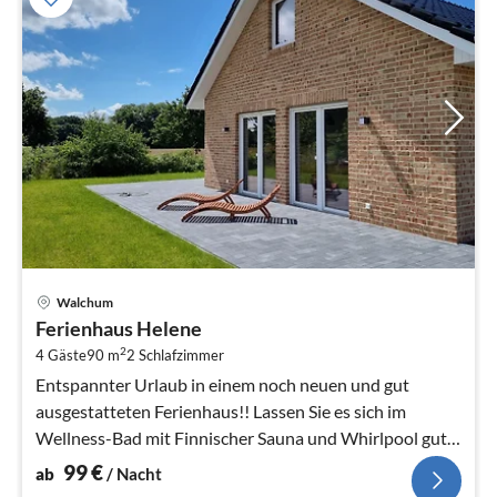
Pre
Walchum
ab
Ferienhaus Helene
9
2
4 Gäste
90 m
2
Schlafzimmer
pr
Na
Entspannter Urlaub in einem noch neuen und gut
ausgestatteten Ferienhaus!! Lassen Sie es sich im
Wellness-Bad mit Finnischer Sauna und Whirlpool gut
gehen!
99
€
ab
/ Nacht