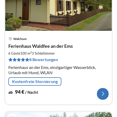
Walchum
Pre
Ferienhaus Waldfee an der Ems
ab
9
2
6 Gäste
100 m
3
Schlafzimmer
pr
8 Bewertungen
Na
Ferienhaus an der Ems, einzigartiger Wasserblick,
Urlaub mit Hund, WLAN
Kostenfreie Stornierung
94
€
ab
/ Nacht