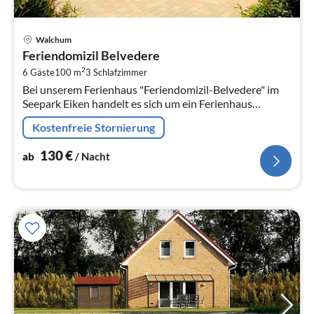
Pre
Walchum
ab
Feriendomizil Belvedere
1
2
6 Gäste
100 m
3
Schlafzimmer
pr
Bei unserem Ferienhaus "Feriendomizil-Belvedere" im
Na
Seepark Eiken handelt es sich um ein Ferienhaus
(Walmdachbungalow) in Walchum. Ferienhaus für 6
Kostenfreie Stornierung
Personen.
130
€
ab
/ Nacht