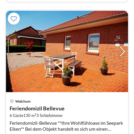
Pre
Walchum
ab
Feriendomizil Bellevue
1
2
6 Gäste
130 m
3
Schlafzimmer
pr
Feriendomizil-Bellevue **Ihre Wohlfühloase im Seepark
Na
Eiken** Bei dem Objekt handelt es sich um einen