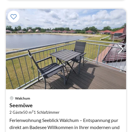
Pre
Walchum
ab
Seemöwe
5
2
2 Gäste
50 m
1
Schlafzimmer
pr
Na
Ferienwohnung Seeblick Walchum – Entspannung pur
direkt am Badesee Willkommen in Ihrer modernen und