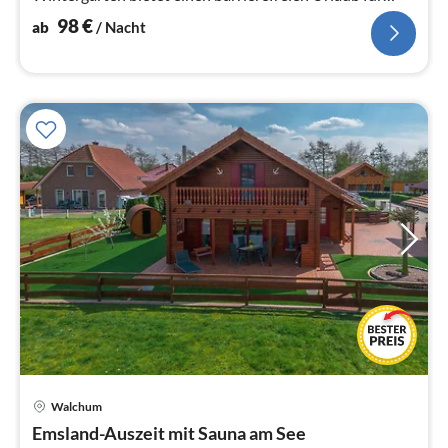
Jung und Alt.
98
€
ab
/ Nacht
Pre
Walchum
ab
1
Emsland-Auszeit mit Sauna am See