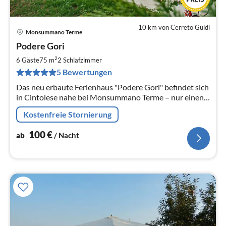
10 km von Cerreto Guidi
Monsummano Terme
Pre
Podere Gori
ab
1
2
6 Gäste
75 m
2
Schlafzimmer
pr
5 Bewertungen
Na
Das neu erbaute Ferienhaus "Podere Gori" befindet sich
in Cintolese nahe bei Monsummano Terme – nur einen
Katzensprung entfernt von den berühmten Thermen
Kostenfreie Stornierung
der Grotta Giusti.
100
€
ab
/ Nacht