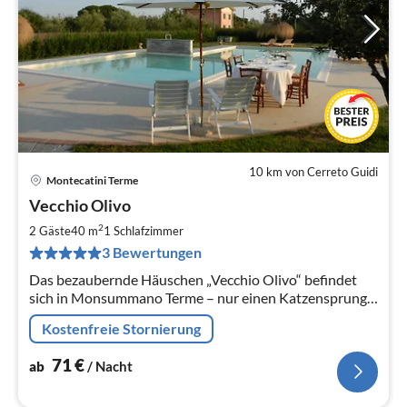
10 km von Cerreto Guidi
Montecatini Terme
Pre
Vecchio Olivo
ab
7
2
2 Gäste
40 m
1
Schlafzimmer
pr
3 Bewertungen
Na
Das bezaubernde Häuschen „Vecchio Olivo“ befindet
sich in Monsummano Terme – nur einen Katzensprung
entfernt von den berühmten Thermen
Kostenfreie Stornierung
71
€
ab
/ Nacht