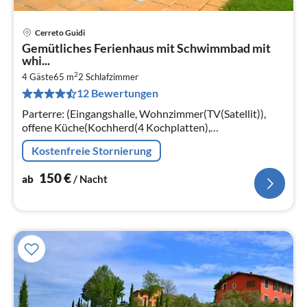
Cerreto Guidi
Pre
Gemütliches Ferienhaus mit Schwimmbad mit
ab
whi...
1
2
4 Gäste
65 m
2
Schlafzimmer
pr
12 Bewertungen
Na
Parterre: (Eingangshalle, Wohnzimmer(TV(Satellit)),
offene Küche(Kochherd(4 Kochplatten),
Kaffeemaschine, Backofen), Schlafzimmer(Doppelbett),
Kostenfreie Stornierung
Schlafzimmer(2x Einzelbett)
150
€
ab
/ Nacht