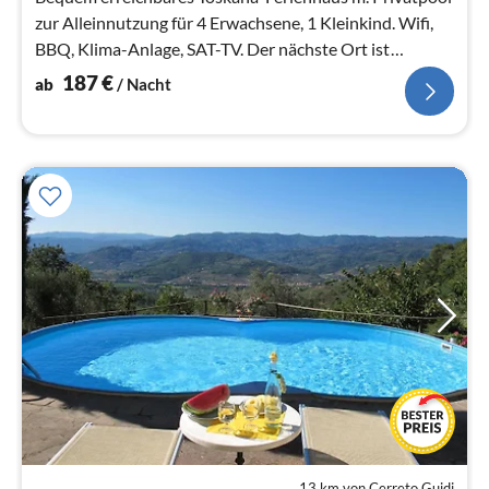
zur Alleinnutzung für 4 Erwachsene, 1 Kleinkind. Wifi,
BBQ, Klima-Anlage, SAT-TV. Der nächste Ort ist
fußläufig erreichbar.
187
€
ab
/ Nacht
13 km von Cerreto Guidi