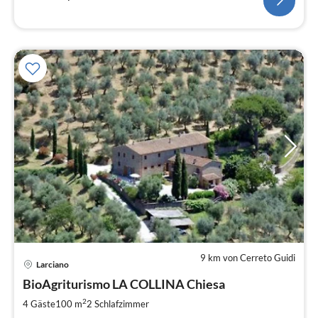
9 km von Cerreto Guidi
Larciano
BioAgriturismo LA COLLINA Chiesa
2
4 Gäste
100 m
2
Schlafzimmer