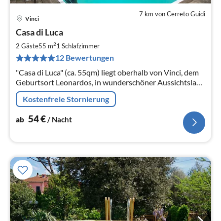
7 km von Cerreto Guidi
Vinci
Pre
Casa di Luca
ab
5
2
2 Gäste
55 m
1
Schlafzimmer
pr
12 Bewertungen
Na
"Casa di Luca" (ca. 55qm) liegt oberhalb von Vinci, dem
Geburtsort Leonardos, in wunderschöner Aussichtslage
am Südhang des Montalbano.
Kostenfreie Stornierung
54
€
ab
/ Nacht