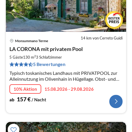
14 km von Cerreto Guidi
Monsummano Terme
Pre
LA CORONA mit privatem Pool
ab
1
2
5 Gäste
130 m
3
Schlafzimmer
pr
5 Bewertungen
Na
Typisch toskanisches Landhaus mit PRIVATPOOL zur
Alleinnutzung im Olivenhain in Hügellage. Obst- und
Gemüsegarten mit Grill. SAT-TV, Wifi, gerne mit Hund
10% Aktion
15.08.2026 - 29.08.2026
157
€
ab
/ Nacht