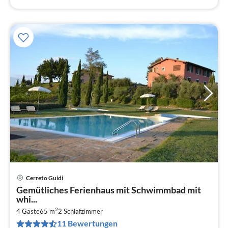
Cerreto Guidi
Pre
Gemütliches Ferienhaus mit Schwimmbad mit
ab
whi...
1
2
4 Gäste
65 m
2
Schlafzimmer
pr
11 Bewertungen
Na