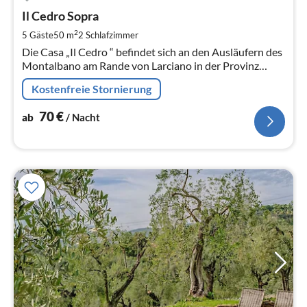
ab
7
Il Cedro Sopra
pr
2
5 Gäste
50 m
2
Schlafzimmer
Na
Die Casa „Il Cedro “ befindet sich an den Ausläufern des
Montalbano am Rande von Larciano in der Provinz
Pistoia.
Kostenfreie Stornierung
70
€
ab
/ Nacht