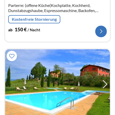
Parterre: (offene Küche(Kochplatte, Kochherd,
Dunstabzugshaube, Espressomaschine, Backofen,
Kühl-/Gefrierkombination), Wohn/Esszimmer(TV,
Kostenfreie Stornierung
Esstisch, Sitzecke)
150
€
ab
/ Nacht