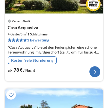
Cerreto Guidi
Pre
Casa Acquaviva
ab
7
2
4 Gäste
75 m
1
Schlafzimmer
pr
1 Bewertung
Na
“Casa Acquaviva” bietet den Feriengästen eine schöne
Ferienwohnung im Erdgeschoß (ca. 75 qm) für bis zu 4
Personen.
Kostenfreie Stornierung
78
€
ab
/ Nacht