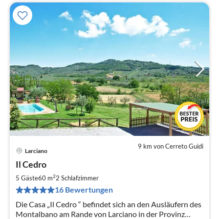
9 km von Cerreto Guidi
Larciano
Pre
Il Cedro
ab
7
2
5 Gäste
60 m
2
Schlafzimmer
pr
16 Bewertungen
Na
Die Casa „Il Cedro “ befindet sich an den Ausläufern des
Montalbano am Rande von Larciano in der Provinz