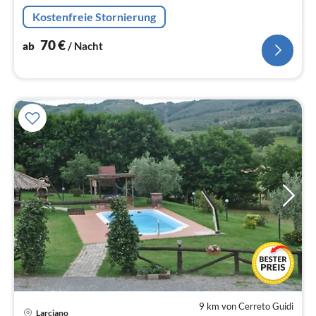
Pistoia.
Kostenfreie Stornierung
70
€
ab
/ Nacht
9 km von Cerreto Guidi
Pre
Larciano