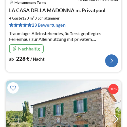
Monsummano Terme
Pre
LA CASA DELLA MADONNA m. Privatpool
ab
2
2
4 Gäste
120 m
3
Schlafzimmer
pr
23 Bewertungen
Na
Traumlage: Alleinstehendes, äußerst gepflegtes
Ferienhaus zur Alleinnutzung mit privatem,
uneinsehbarem Panoramapool u. Panoramaterrassen.
Nachhaltig
BBQ, Wifi, SAT-TV. MAXIMALE PRIVATSPHÄRE
228
€
ab
/ Nacht
10%