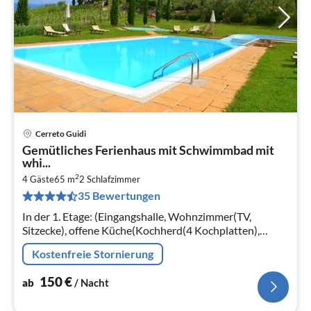
Cerreto Guidi
Pre
Gemütliches Ferienhaus mit Schwimmbad mit
ab
whi...
1
2
4 Gäste
65 m
2
Schlafzimmer
pr
35 Bewertungen
Na
In der 1. Etage: (Eingangshalle, Wohnzimmer(TV,
Sitzecke), offene Küche(Kochherd(4 Kochplatten),
Kaffeemaschine, Backofen), Schlafzimmer(Einzelbett, 2x
Kostenfreie Stornierung
Einzelbett)
150
€
ab
/ Nacht