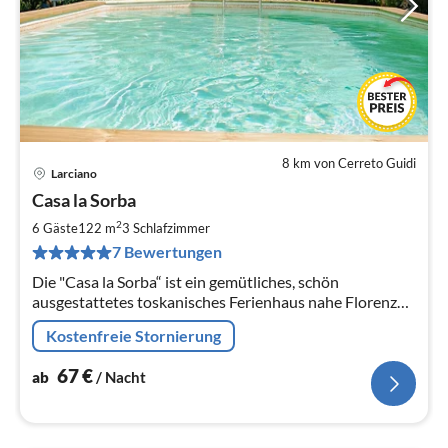
8 km von Cerreto Guidi
Larciano
Pre
Casa la Sorba
ab
6
2
6 Gäste
122 m
3
Schlafzimmer
pr
7 Bewertungen
Na
Die "Casa la Sorba“ ist ein gemütliches, schön
ausgestattetes toskanisches Ferienhaus nahe Florenz
mit schön gelegenem Pool im Garten
Kostenfreie Stornierung
67
€
ab
/ Nacht