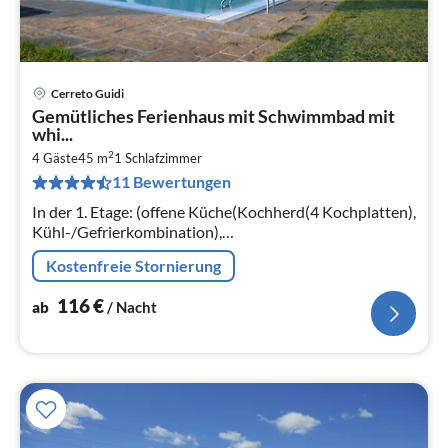
Cerreto Guidi
Pre
Gemütliches Ferienhaus mit Schwimmbad mit
ab
whi...
1
2
4 Gäste
45 m
1
Schlafzimmer
pr
11 Bewertungen
Na
In der 1. Etage: (offene Küche(Kochherd(4 Kochplatten),
Kühl-/Gefrierkombination),
Wohn/Esszimmer(Doppelschlafcouch, TV(Satellit)),
Kostenfreie Stornierung
Schlafzimmer(Doppelbett)
116
€
ab
/ Nacht