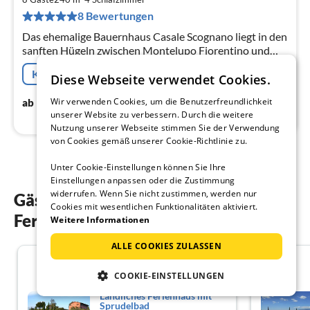
pr
8 Bewertungen
Na
Das ehemalige Bauernhaus Casale Scognano liegt in den
sanften Hügeln zwischen Montelupo Fiorentino und
Montespertoli.
Kostenfreie Stornierung
Diese Webseite verwendet Cookies.
185
€
Wir verwenden Cookies, um die Benutzerfreundlichkeit
ab
/ Nacht
unserer Website zu verbessern. Durch die weitere
Nutzung unserer Webseite stimmen Sie der Verwendung
von Cookies gemäß unserer Cookie-Richtlinie zu.
Unter Cookie-Einstellungen können Sie Ihre
Einstellungen anpassen oder die Zustimmung
widerrufen. Wenn Sie nicht zustimmen, werden nur
Gästebewertungen unserer
Cookies mit wesentlichen Funktionalitäten aktiviert.
Ferienwohnungen in Cerreto Guidi
Weitere Informationen
ALLE COOKIES ZULASSEN
4.6
COOKIE-EINSTELLUNGEN
Ländliches Ferienhaus mit
Sprudelbad