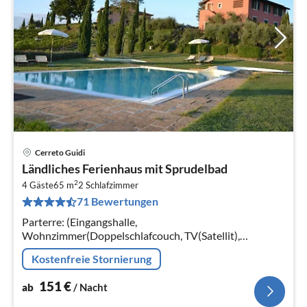
Cerreto Guidi
Pre
Ländliches Ferienhaus mit Sprudelbad
ab
2
1
4 Gäste
65 m
2
Schlafzimmer
71 Bewertungen
pr
Na
Parterre: (Eingangshalle,
Wohnzimmer(Doppelschlafcouch, TV(Satellit),
Esstisch), offene Küche(Kochherd(4 Kochplatten),
Kostenfreie Stornierung
Kaffeemaschine, Backofen), Schlafzimmer(Doppelbett)
151
€
ab
/ Nacht