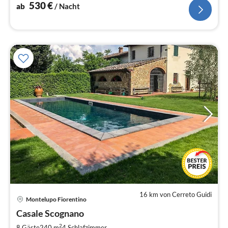
Grill, WIFI, SAT-TV
530
€
ab
/ Nacht
16 km von Cerreto Guidi
Montelupo Fiorentino
Pre
Casale Scognano
ab
1
2
8 Gäste
240 m
4
Schlafzimmer