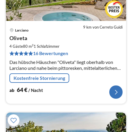
9 km von Cerreto Guidi
Larciano
Pre
Oliveta
ab
6
2
4 Gäste
80 m
1
Schlafzimmer
pr
16 Bewertungen
Na
Das hübsche Häuschen "Oliveta" liegt oberhalb von
Larciano und nahe beim pittoresken, mittelalterlichen
Borgo Larciano Alto Nähe Montecatini Terme.
Kostenfreie Stornierung
64
€
ab
/ Nacht