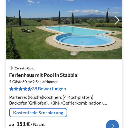
Cerreto Guidi
Pre
Ferienhaus mit Pool in Stabbia
ab
2
1
4 Gäste
60 m
2
Schlafzimmer
39 Bewertungen
pr
Na
Parterre: (Küche(Kochherd(4 Kochplatten),
Backofen(Grillofen), Kühl-/Gefrierkombination),
Terrasse) In der 1. Etage:
Kostenfreie Stornierung
(Wohnzimmer(Doppelschlafcouch, TV(Satellit))
151
€
ab
/ Nacht