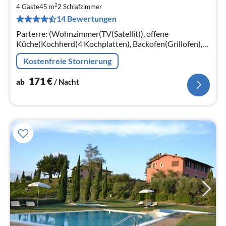
ab
2
1
4 Gäste
45 m
2
Schlafzimmer
14 Bewertungen
pr
Na
Parterre: (Wohnzimmer(TV(Satellit)), offene
Küche(Kochherd(4 Kochplatten), Backofen(Grillofen),
Kühl-/Gefrierkombination), Schlafzimmer(Doppelbett)
Kostenfreie Stornierung
171
€
ab
/ Nacht