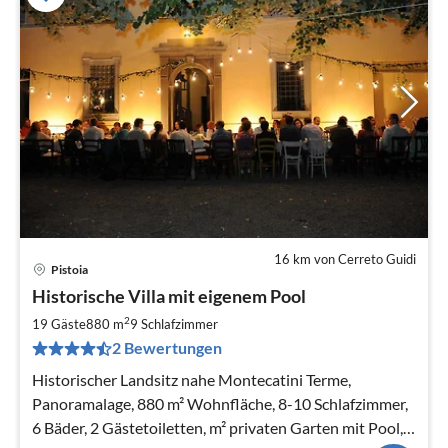
16 km von Cerreto Guidi
Pistoia
Pre
Historische Villa mit eigenem Pool
ab
5
2
19 Gäste
880 m
9
Schlafzimmer
pr
2 Bewertungen
Na
Historischer Landsitz nahe Montecatini Terme,
Panoramalage, 880 m² Wohnfläche, 8-10 Schlafzimmer,
6 Bäder, 2 Gästetoiletten, m² privaten Garten mit Pool,