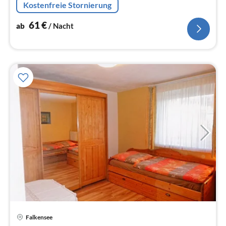
Kostenfreie Stornierung
Kühl-/Gefrierkombination),
Wohn/Esszimmer(TV(Kabel)
61
€
ab
/ Nacht
Falkensee
Pre