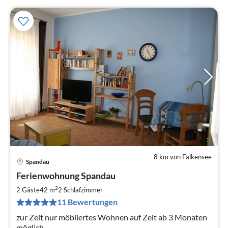
8 km von Falkensee
Spandau
Pre
Ferienwohnung Spandau
ab
4
2
2 Gäste
42 m
2
Schlafzimmer
pr
11 Bewertungen
Na
zur Zeit nur möbliertes Wohnen auf Zeit ab 3 Monaten
möglich