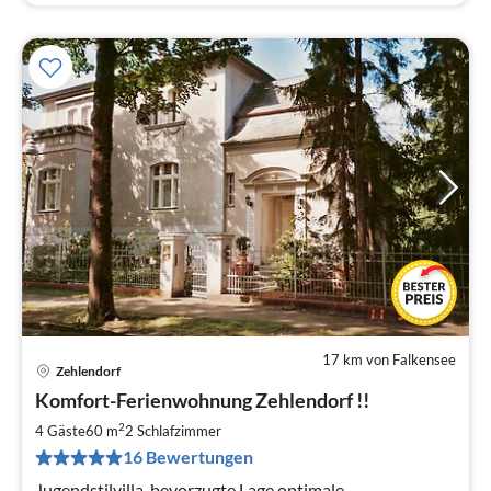
17 km von Falkensee
Zehlendorf
Pre
Komfort-Ferienwohnung Zehlendorf !!
ab
1
2
4 Gäste
60 m
2
Schlafzimmer
pr
16 Bewertungen
Na
Jugendstilvilla, bevorzugte Lage,optimale