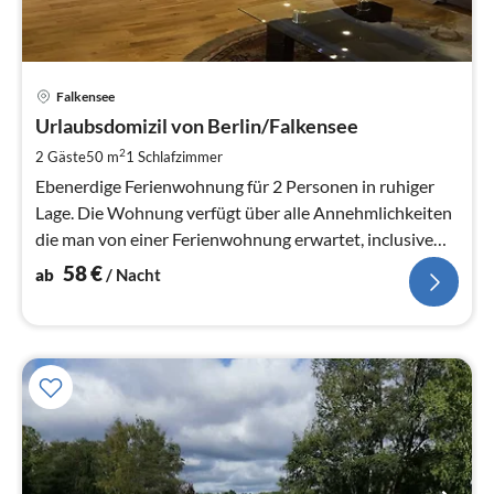
Pre
Falkensee
ab
5
Urlaubsdomizil von Berlin/Falkensee
pr
2
2 Gäste
50 m
1
Schlafzimmer
Na
Ebenerdige Ferienwohnung für 2 Personen in ruhiger
Lage. Die Wohnung verfügt über alle Annehmlichkeiten
die man von einer Ferienwohnung erwartet, inclusive
Internet. Siehe Bilder.
58
€
ab
/ Nacht