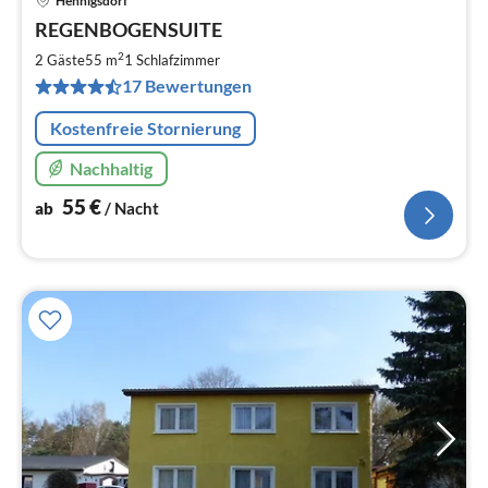
Hennigsdorf
Pre
REGENBOGENSUITE
ab
5
2
2 Gäste
55 m
1
Schlafzimmer
pr
17 Bewertungen
Na
Kostenfreie Stornierung
Nachhaltig
55
€
ab
/ Nacht