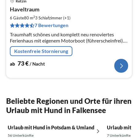
Ketzin
Pre
Haveltraum
ab
7
2
6 Gäste
80 m
3
Schlafzimmer (+1)
pr
7 Bewertungen
Na
Traumhaft schönes und komplett neu renoviertes
Ferienhaus mit eigenem Motorboot (führerscheinfrei).
Ideal zur Entspannung und Erholung.
Kostenfreie Stornierung
73
€
ab
/ Nacht
Beliebte Regionen und Orte für ihren
Urlaub mit Hund in Falkensee
Urlaub mit Hund in Potsdam & Umland
Urlaub mit Hu
56 Unterkünfte
7 Unterkünfte