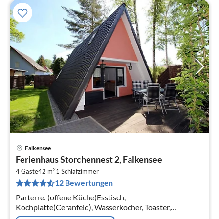
Falkensee
Pre
Ferienhaus Storchennest 2, Falkensee
ab
2
6
4 Gäste
42 m
1
Schlafzimmer
12 Bewertungen
pr
Na
Parterre: (offene Küche(Esstisch,
Kochplatte(Ceranfeld), Wasserkocher, Toaster,
Kaffeemaschine, Mikrowelle,