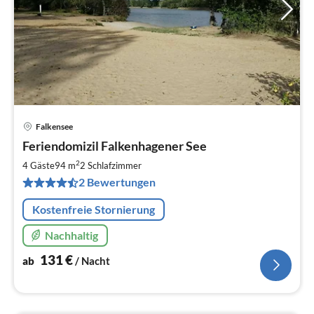
Falkensee
Pre
Feriendomizil Falkenhagener See
ab
1
2
4 Gäste
94 m
2
Schlafzimmer
pr
2 Bewertungen
Na
Kostenfreie Stornierung
Nachhaltig
131
€
ab
/ Nacht