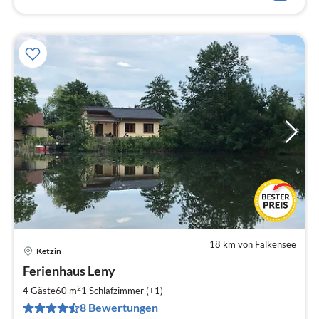
18 km von Falkensee
Ketzin
Pre
Ferienhaus Leny
ab
9
2
4 Gäste
60 m
1
Schlafzimmer (+1)
pr
8 Bewertungen
Na