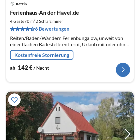
Ketzin
Pre
Ferienhaus-An der Havel.de
ab
1
2
4 Gäste
70 m
2
Schlafzimmer
pr
6 Bewertungen
Na
Reiten/Baden/Wandern Ferienbungalow, unweit von
einer flachen Badestelle entfernt, Urlaub mit oder ohne
eigenem Pferd möglich, Garten, viele Tagesausflüge
Kostenfreie Stornierung
142
€
ab
/ Nacht