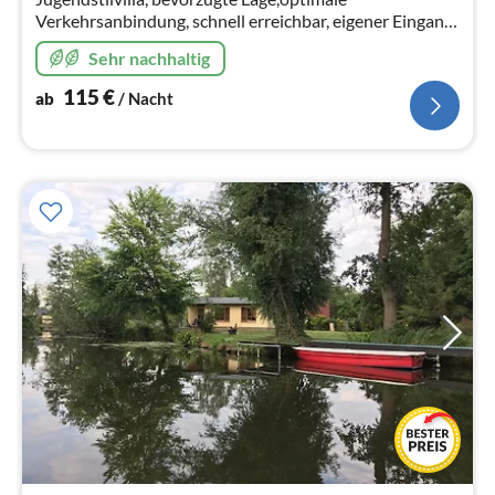
Verkehrsanbindung, schnell erreichbar, eigener Eingang,
DSL, Gartensauna EINE DER GANZ WENIGEN
Sehr nachhaltig
BEHÖRDLICH ERLAUBTEN FERIENWOHNUNGEN!
115
€
ab
/ Nacht