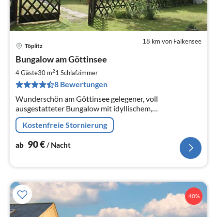
18 km von Falkensee
Töplitz
Pre
Bungalow am Göttinsee
ab
9
2
4 Gäste
30 m
1
Schlafzimmer
pr
8 Bewertungen
Na
Wunderschön am Göttinsee gelegener, voll
ausgestatteter Bungalow mit idyllischem,
blickgeschütztem Garten zum Ausspannen und Erholen
Kostenfreie Stornierung
90
€
ab
/ Nacht
40%