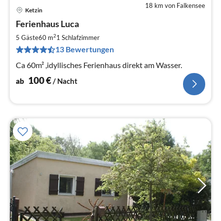
18 km von Falkensee
Ketzin
Pre
Ferienhaus Luca
ab
1
2
5 Gäste
60 m
1
Schlafzimmer
pr
13 Bewertungen
Na
Ca 60m² ,idyllisches Ferienhaus direkt am Wasser.
100
€
ab
/ Nacht