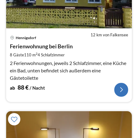
12 km von Falkensee
Pre
Hennigsdorf
ab
8
Ferienwohnung bei Berlin
pr
2
8 Gäste
110 m
4
Schlafzimmer
Na
2 Ferienwohnungen, jeweils 2 Schlafzimmer, eine Küche
ein Bad, unten befindet sich außerdem eine
Gästetoilette
88
€
ab
/ Nacht