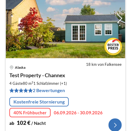
18 km von Falkensee
Alaska
Pre
Test Property - Channex
ab
1
2
4 Gäste
80 m
1
Schlafzimmer (+1)
pr
2 Bewertungen
Na
Kostenfreie Stornierung
40% Frühbucher
06.09.2026 - 30.09.2026
102
€
ab
/ Nacht