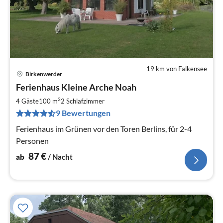
19 km von Falkensee
Birkenwerder
Pre
Ferienhaus Kleine Arche Noah
ab
8
2
4 Gäste
100 m
2
Schlafzimmer
pr
9 Bewertungen
Na
Ferienhaus im Grünen vor den Toren Berlins, für 2-4
Personen
87
€
ab
/ Nacht