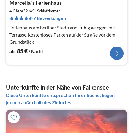
Marcella´s Ferienhaus
ab
8
2
4 Gäste
32 m
1
Schlafzimmer
pr
7 Bewertungen
Na
Ferienhaus am berliner Stadtrand, ruhig gelegen, mit
Terrasse, kostenloses Parken auf der Straße vor dem
Grundstück
85
€
ab
/ Nacht
Unterkünfte in der Nähe von Falkensee
Diese Unterkünfte entsprechen Ihrer Suche, liegen
jedoch außerhalb des Zielortes.