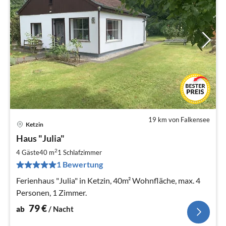
19 km von Falkensee
Ketzin
Pre
Haus "Julia"
ab
7
2
4 Gäste
40 m
1
Schlafzimmer
pr
1 Bewertung
Na
Ferienhaus "Julia" in Ketzin, 40m² Wohnfläche, max. 4
Personen, 1 Zimmer.
79
€
ab
/ Nacht