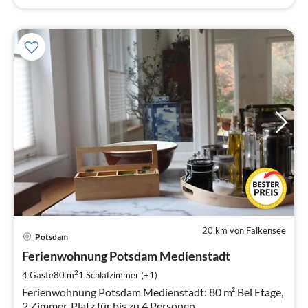
20 km von Falkensee
Pre
Potsdam
ab
8
Ferienwohnung Potsdam Medienstadt
pr
2
4 Gäste
80 m
1
Schlafzimmer (+1)
Na
Ferienwohnung Potsdam Medienstadt: 80 m² Bel Etage,
2 Zimmer, Platz für bis zu 4 Personen.