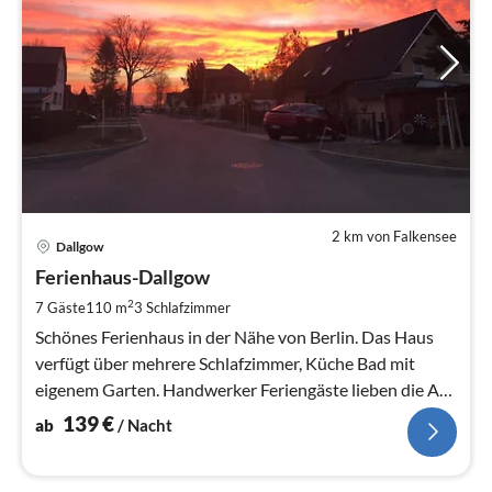
2 km von Falkensee
Pre
Dallgow
ab
1
Ferienhaus-Dallgow
pr
2
7 Gäste
110 m
3
Schlafzimmer
Na
Schönes Ferienhaus in der Nähe von Berlin. Das Haus
verfügt über mehrere Schlafzimmer, Küche Bad mit
eigenem Garten. Handwerker Feriengäste lieben die Art
und Weise.
139
€
ab
/ Nacht