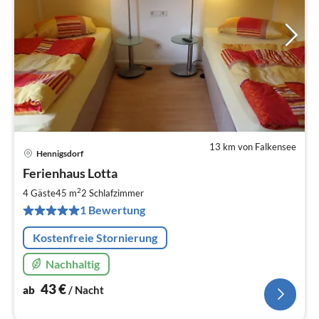
13 km von Falkensee
Hennigsdorf
Pre
Ferienhaus Lotta
ab
4
2
4 Gäste
45 m
2
Schlafzimmer
pr
1 Bewertung
Na
Kostenfreie Stornierung
Nachhaltig
43
€
ab
/ Nacht