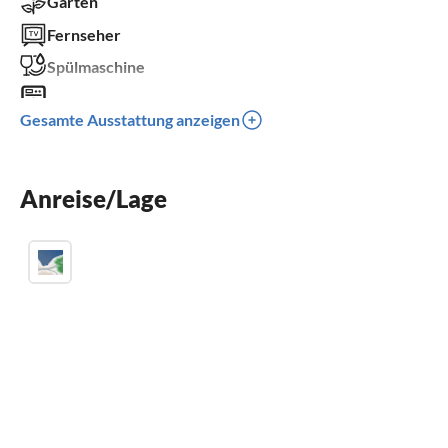
Garten
Fernseher
Spülmaschine
Waschmaschine
Gesamte Ausstattung anzeigen
Sauna
Parkplatz
Anreise/Lage
Kinder willkommen