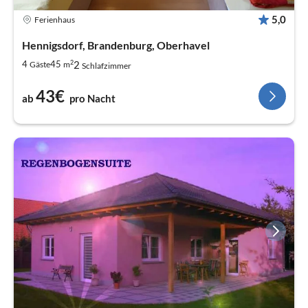
5,0
Ferienhaus
Hennigsdorf, Brandenburg, Oberhavel
2
2
4
45
Gäste
m
Schlafzimmer
43€
ab
pro Nacht