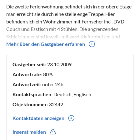
Die zweite Ferienwohnung befindet sich in der obere Etage
man erreicht sie durch eine steile enge Treppe. Hier
befinden sich ein Wohnzimmer mit Fernseher incl. DVD,
Couch und Esstisch mit 4 Stühlen. Die angrenzenden
Schlafzimmer sind jeweils mit zwei Kiefernbetten und
einem Schrank ausgestatte. In der Einbauküche befindet
Mehr über den Gastgeber erfahren
sich ein Herd mit Ceranfeld, ein Geschirrspüler und
Geschirr für 4 Personen. Das Badezimmer ist neu und mit
Gastgeber seit:
23.10.2009
einer Dusche ausgestattet.
Antwortrate:
80%
Antwortzeit:
unter 24h
Kontaktsprachen:
Deutsch, Englisch
Objektnummer:
32442
Kontaktdaten anzeigen
0049(0) 03304201364
Inserat melden
0049(0) 017672987404