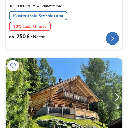
pr
2
10 Gäste
170 m
4
Schlafzimmer
Na
Kostenfreie Stornierung
12% Last-Minute
250
€
ab
/ Nacht