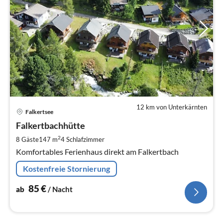
12 km von Unterkärnten
Pre
Falkertsee
ab
8
Falkertbachhütte
pr
2
8 Gäste
147 m
4
Schlafzimmer
Na
Komfortables Ferienhaus direkt am Falkertbach
Kostenfreie Stornierung
85
€
ab
/ Nacht