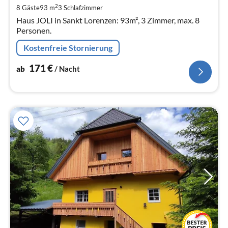
pr
2
8 Gäste
93 m
3
Schlafzimmer
Na
Haus JOLI in Sankt Lorenzen: 93m², 3 Zimmer, max. 8
Personen.
Kostenfreie Stornierung
171
€
ab
/ Nacht