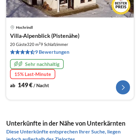
Hochrindl
Pre
Villa-Alpenblick (Pistenähe)
ab
1
2
20 Gäste
320 m
9
Schlafzimmer
pr
9 Bewertungen
Na
Sehr nachhaltig
15% Last-Minute
149
€
ab
/ Nacht
Unterkünfte in der Nähe von Unterkärnten
Diese Unterkünfte entsprechen Ihrer Suche, liegen
jedoch außerhalb des Zielortes.