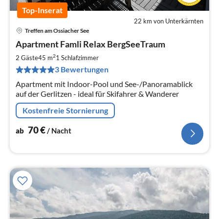
Top-Inserat
22 km von Unterkärnten
Treffen am Ossiacher See
Pre
Apartment Famli Relax BergSeeTraum
ab
7
2
2 Gäste
45 m
1
Schlafzimmer
pr
3 Bewertungen
Na
Apartment mit Indoor-Pool und See-/Panoramablick
auf der Gerlitzen - ideal für Skifahrer & Wanderer
Kostenfreie Stornierung
70
€
ab
/ Nacht