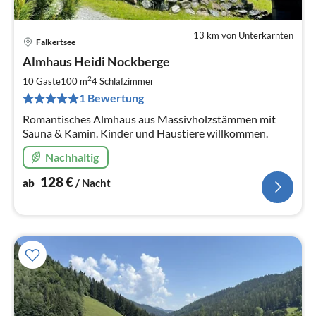
13 km von Unterkärnten
Falkertsee
Pre
Almhaus Heidi Nockberge
ab
1
2
10 Gäste
100 m
4
Schlafzimmer
pr
1 Bewertung
Na
Romantisches Almhaus aus Massivholzstämmen mit
Sauna & Kamin. Kinder und Haustiere willkommen.
Nachhaltig
128
€
ab
/ Nacht