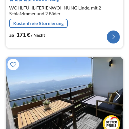
Na
WOHLFÜHL-FERIENWOHNUNG Linde, mit 2
Schlafzimmer und 2 Bäder
Kostenfreie Stornierung
171
€
ab
/ Nacht