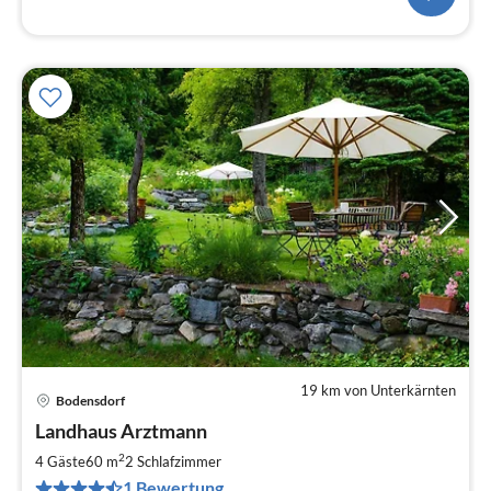
19 km von Unterkärnten
Bodensdorf
Pre
Landhaus Arztmann
ab
1
2
4 Gäste
60 m
2
Schlafzimmer
pr
1 Bewertung