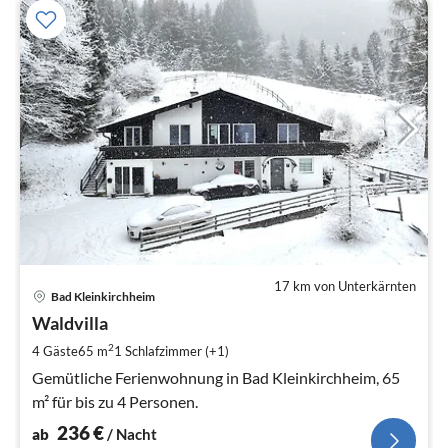
17 km von Unterkärnten
Pre
Bad Kleinkirchheim
ab
2
Waldvilla
pr
2
4 Gäste
65 m
1
Schlafzimmer (+1)
Na
Gemütliche Ferienwohnung in Bad Kleinkirchheim, 65
m² für bis zu 4 Personen.
236
€
ab
/ Nacht