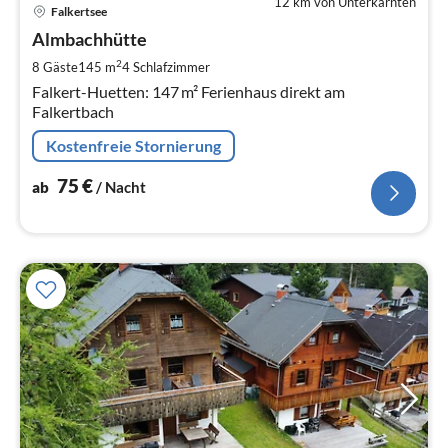
12 km von Unterkärnten
Pre
Falkertsee
ab
7
Almbachhütte
pr
2
8 Gäste
145 m
4
Schlafzimmer
Na
Falkert-Huetten: 147 m² Ferienhaus direkt am
Falkertbach
Kostenfreie Stornierung
75
€
ab
/ Nacht