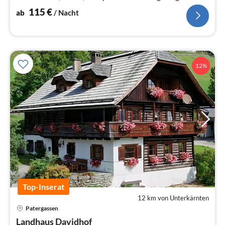
500m vom Haus entfernt!
115
€
ab
/ Nacht
12%
Top-Inserat
12 km von Unterkärnten
Pre
Patergassen
ab
2
Landhaus Davidhof