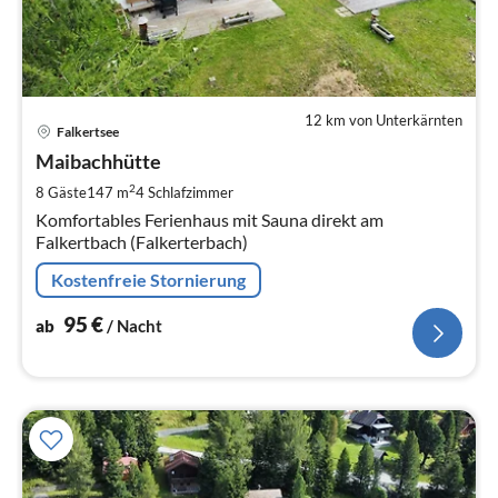
12 km von Unterkärnten
Pre
Falkertsee
ab
9
Maibachhütte
pr
2
8 Gäste
147 m
4
Schlafzimmer
Na
Komfortables Ferienhaus mit Sauna direkt am
Falkertbach (Falkerterbach)
Kostenfreie Stornierung
95
€
ab
/ Nacht