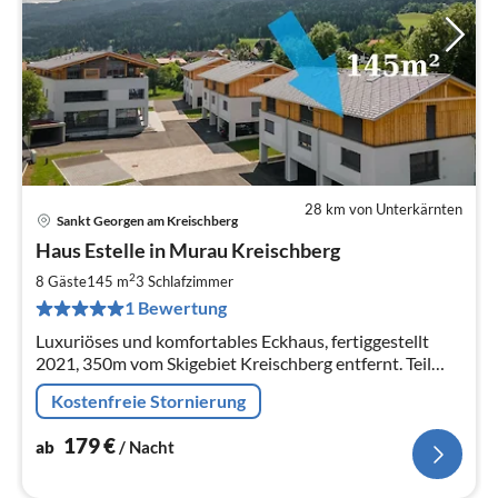
28 km von Unterkärnten
Sankt Georgen am Kreischberg
Pre
Haus Estelle in Murau Kreischberg
ab
1
2
8 Gäste
145 m
3
Schlafzimmer
pr
1 Bewertung
Na
Luxuriöses und komfortables Eckhaus, fertiggestellt
2021, 350m vom Skigebiet Kreischberg entfernt. Teil
eines kleinen alpinen "Ferienortes" im Murtal, bei
Kostenfreie Stornierung
Murau.
179
€
ab
/ Nacht