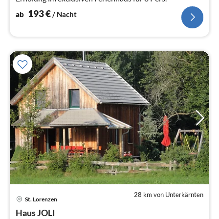
193
€
ab
/ Nacht
28 km von Unterkärnten
Pre
St. Lorenzen
ab
1
Haus JOLI