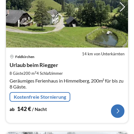
14 km von Unterkärnten
Pre
Feldkirchen
ab
1
Urlaub beim Riegger
pr
2
8 Gäste
200 m
4
Schlafzimmer
Na
Geräumiges Ferienhaus in Himmelberg, 200m² für bis zu
8 Gäste.
Kostenfreie Stornierung
142
€
ab
/ Nacht