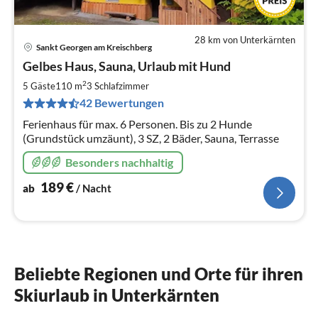
28 km von Unterkärnten
Sankt Georgen am Kreischberg
Pre
Gelbes Haus, Sauna, Urlaub mit Hund
ab
1
2
5 Gäste
110 m
3
Schlafzimmer
pr
42 Bewertungen
Na
Ferienhaus für max. 6 Personen. Bis zu 2 Hunde
(Grundstück umzäunt), 3 SZ, 2 Bäder, Sauna, Terrasse
Besonders nachhaltig
189
€
ab
/ Nacht
Beliebte Regionen und Orte für ihren
Skiurlaub in Unterkärnten