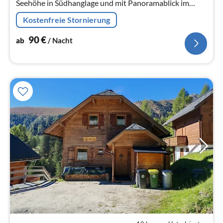
Seehöhe in Südhanglage und mit Panoramablick im
Heidi-Alm Bergresort. Es hat einen großem
Kostenfreie Stornierung
Sonnenbalkon und ist ideal für Familien.
90
€
ab
/ Nacht