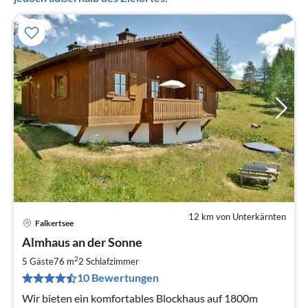
12 km von Unterkärnten
Falkertsee
Pre
Almhaus an der Sonne
ab
9
2
5 Gäste
76 m
2
Schlafzimmer
pr
10 Bewertungen
Na
Wir bieten ein komfortables Blockhaus auf 1800m