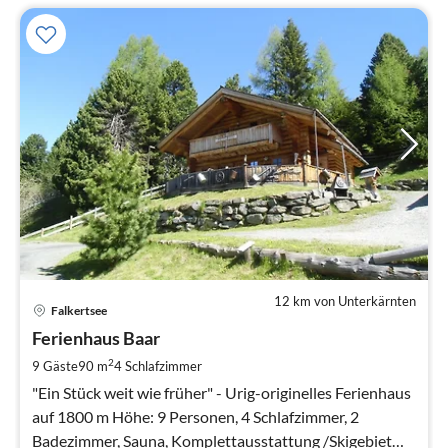
12 km von Unterkärnten
Pre
Falkertsee
ab
1
Ferienhaus Baar
pr
2
9 Gäste
90 m
4
Schlafzimmer
Na
"Ein Stück weit wie früher" - Urig-originelles Ferienhaus
auf 1800 m Höhe: 9 Personen, 4 Schlafzimmer, 2
Badezimmer, Sauna, Komplettausstattung /Skigebiet