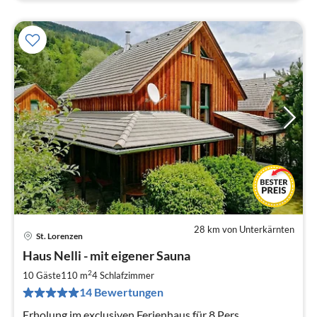
28 km von Unterkärnten
St. Lorenzen
Pre
Haus Nelli - mit eigener Sauna
ab
1
2
10 Gäste
110 m
4
Schlafzimmer
pr
14 Bewertungen
Na
Erholung im exclusiven Ferienhaus für 8 Pers.