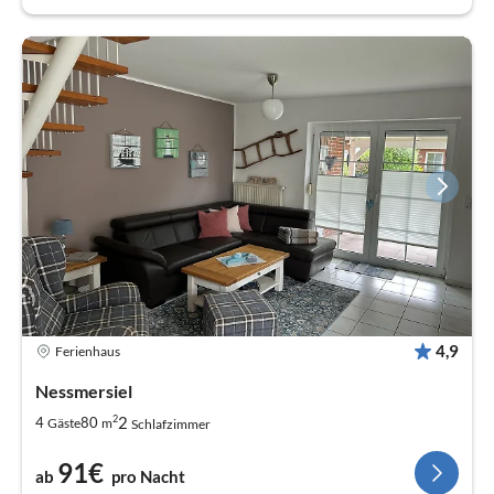
4,9
Ferienhaus
Nessmersiel
2
2
4
80
Gäste
m
Schlafzimmer
91€
ab
pro Nacht