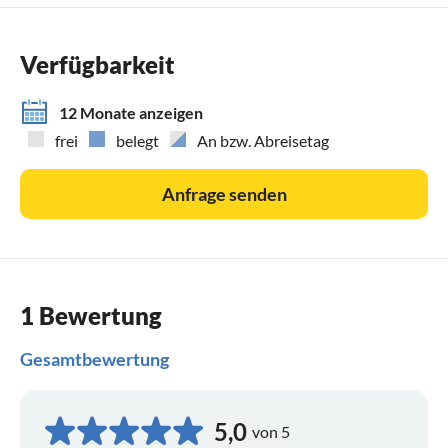
Die aktuellen Preise finden Sie auf der Website der
Verfügbarkeit
Gemeinde Dornum bzw. erhalten Sie diese natürlich
zusammen mit unserem Angebot.
12 Monate anzeigen
frei
belegt
An bzw. Abreisetag
Anfrage senden
1 Bewertung
Gesamtbewertung
5,0
von 5