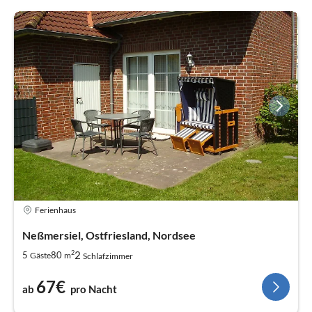
Ferienhaus
Neßmersiel, Ostfriesland, Nordsee
2
2
5
80
Gäste
m
Schlafzimmer
67€
ab
pro Nacht