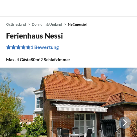
Ostfriesland
Dornum & Umland
Neßmersiel
Ferienhaus Nessi
1 Bewertung
Max.
4
Gäste
80m²
2
Schlafzimmer