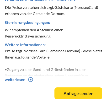
Die Preise verstehen sich zzgl. Gästekarte (NordseeCard)
erhoben von der Gemeinde Dornum.
Stornierungsbedingungen:
Wir empfehlen den Abschluss einer
Reiserücktrittsversicherung.
Weitere Informationen:
Preise zzgl. NordseeCard (Gemeinde Dornum) - diese bietet
Ihnen u.a. folgende Vorteile:
•Zugang zu allen Sand- und Grünstränden in allen
Badeorten an der niedersächsischen Nordseeküste
weiterlesen
(Ausnahme: Cuxhaven)
•4 Stunden Emobil fahren mit dem Nordsee-Flitzer
Anfrage senden
•Freier Eintritt in das beheizte Meerwasserfreibad in
Dornumersiel
•Spielscheune und Bambiniland im "Reethaus am Meer"