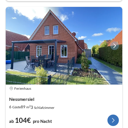
Ferienhaus
Nessmersiel
2
3
6
89
Gäste
m
Schlafzimmer
104€
ab
pro Nacht