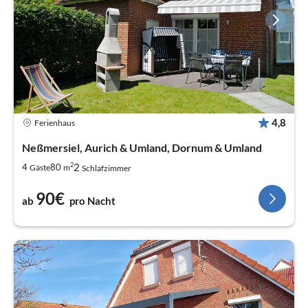
4,8
Ferienhaus
Neßmersiel, Aurich & Umland, Dornum & Umland
2
2
4
80
Gäste
m
Schlafzimmer
90€
ab
pro Nacht