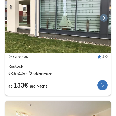
5,0
Ferienhaus
Rostock
2
2
6
106
Gäste
m
Schlafzimmer
133€
ab
pro Nacht