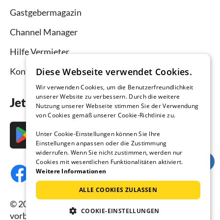
Gastgebermagazin
Channel Manager
Hilfe Vermieter
Kontakt
Diese Webseite verwendet Cookies.
Wir verwenden Cookies, um die Benutzerfreundlichkeit
unserer Website zu verbessern. Durch die weitere
Jetzt die App downloaden
Nutzung unserer Webseite stimmen Sie der Verwendung
von Cookies gemäß unserer Cookie-Richtlinie zu.
Unter Cookie-Einstellungen können Sie Ihre
Einstellungen anpassen oder die Zustimmung
widerrufen. Wenn Sie nicht zustimmen, werden nur
Cookies mit wesentlichen Funktionalitäten aktiviert.
Weitere Informationen
ALLE COOKIES ZULASSEN
© 2026 Ferienhausmiete.de, alle Rechte
COOKIE-EINSTELLUNGEN
vorbehalten.