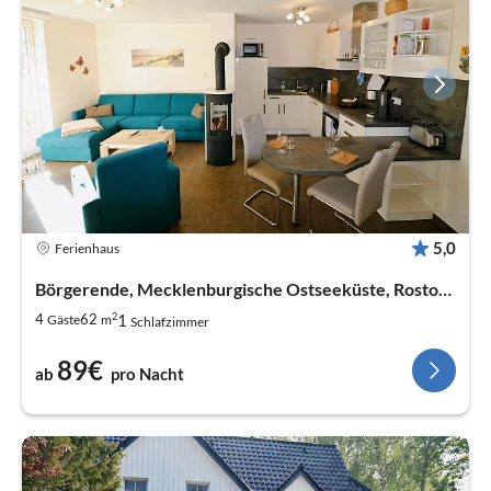
5,0
Ferienhaus
Börgerende, Mecklenburgische Ostseeküste, Rostock
2
1
4
62
Gäste
m
Schlafzimmer
89€
ab
pro Nacht