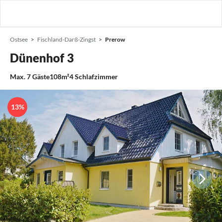
Ostsee
Fischland-Darß-Zingst
Prerow
Dünenhof 3
Max.
7
Gäste
108m²
4
Schlafzimmer
13%