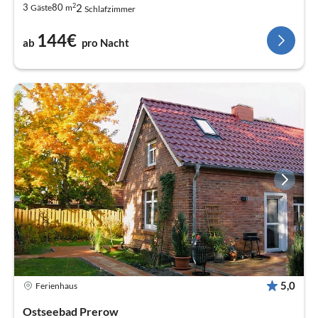
2
2
3
80
Gäste
m
Schlafzimmer
144€
ab
pro Nacht
5,0
Ferienhaus
Ostseebad Prerow