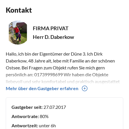
Kontakt
FIRMA PRIVAT
Herr D. Daberkow
Hallo, ich bin der Eigentümer der Düne 3. Ich Dirk
Daberkow, 48 Jahre alt, lebe mit Familie an der schönen
Ostsee. Bei Fragen zum Objekt rufen Sie mich gern
persönlich an: 01739998699 Wir haben die Objekte
liebevoll und sehr komfortabel und praktisch ausgestattet
und sorgen für eine schöne Ferienunterkunft.
Mehr über den Gastgeber erfahren
Gastgeber seit:
27.07.2017
Antwortrate:
80%
Antwortzeit:
unter 6h