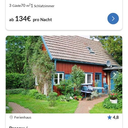
2
1
3
70
Gäste
m
Schlafzimmer
134€
ab
pro Nacht
4,8
Ferienhaus
Prerow /