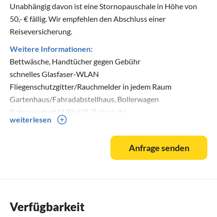
Unabhängig davon ist eine Stornopauschale in Höhe von
50,- € fällig. Wir empfehlen den Abschluss einer
Reiseversicherung.
Weitere Informationen:
Bettwäsche, Handtücher gegen Gebühr
schnelles Glasfaser-WLAN
Fliegenschutzgitter/Rauchmelder in jedem Raum
Gartenhaus/Fahradabstellhaus, Bollerwagen
Babyreisebett (120x60), Babystuhl
weiterlesen
Nichtraucherhaus, Hund erlaubt
Anfrage senden
mehr Infos unteroder 01739998699
Verfügbarkeit