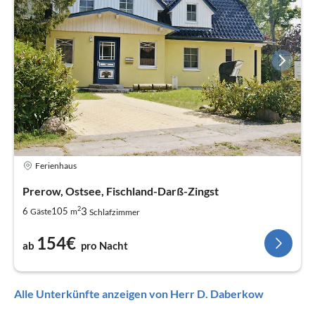
Ferienhaus
Prerow, Ostsee, Fischland-Darß-Zingst
2
3
6
105
Gäste
m
Schlafzimmer
154€
ab
pro Nacht
Alle Unterkünfte anzeigen von Herr D. Daberkow