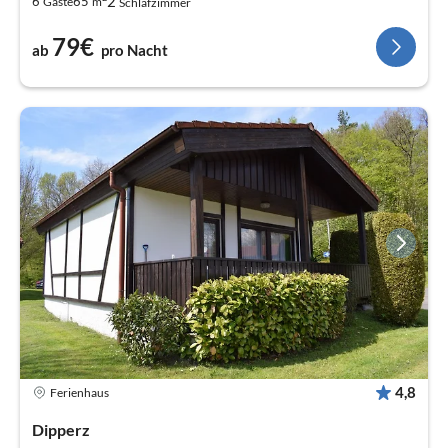
2
6
65
Gäste
m
Schlafzimmer
79€
ab
pro Nacht
4,8
Ferienhaus
Dipperz