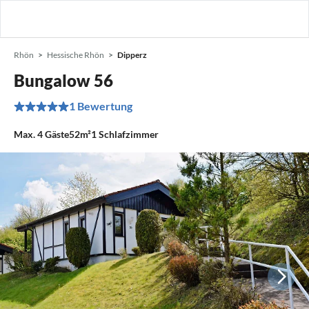
Rhön
Hessische Rhön
Dipperz
Bungalow 56
1 Bewertung
Max.
4
Gäste
52m²
1
Schlafzimmer