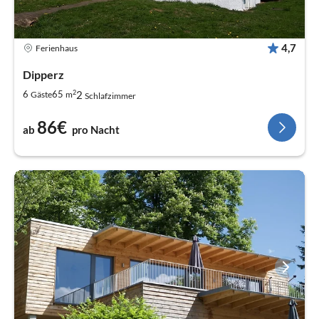
4,7
Ferienhaus
Dipperz
2
2
6
65
Gäste
m
Schlafzimmer
86€
ab
pro Nacht