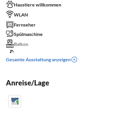
Haustiere willkommen
WLAN
Fernseher
Spülmaschine
Balkon
Kinderbett
Gesamte Ausstattung anzeigen
Parkplatz
Grill
Anreise/Lage
Kinder willkommen