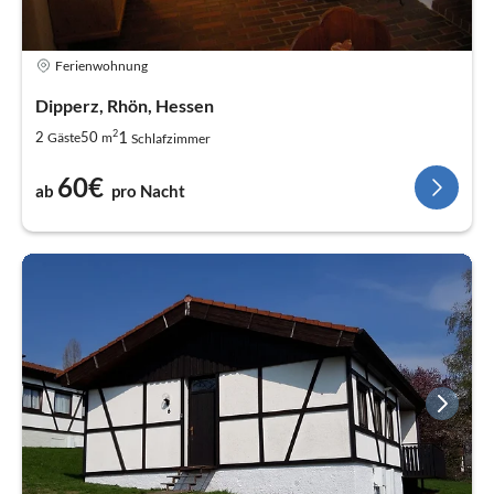
Ferienwohnung
Dipperz, Rhön, Hessen
2
1
2
50
Gäste
m
Schlafzimmer
60€
ab
pro Nacht