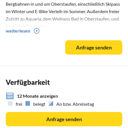
Bergbahnen in und um Oberstaufen, einschließlich Skipass
im Winter und E-Bike Verleih im Sommer. Außerdem freier
Zutritt zu Aquaria, dem Wellness Bad in Oberstaufen, und
kostenlos Busfahren.
weiterlesen
Wichtig zu wissen, wir werden Oberstaufen Plus ab 2027
nicht mehr anbieten.
Anfrage senden
Die meisten Wanderwege in und um Steibis sind nicht nur
kinderfreundlich, viele können sogar mit Kinderwagen
benutzt werden. Und den Kleinen gefällt sicher der
Spielplatz direkt neben dem Haus.
Verfügbarkeit
Ein Wäschepaket bestehend aus Bettwäsche, Handtüchern
12 Monate anzeigen
und Geschirrtüchern kann gemietet werden: Euro 15 pro
frei
belegt
An bzw. Abreisetag
Person. Bitte vor der Anreise angeben. Die Bezahlung
erfolgt vor Ort.
Anfrage senden