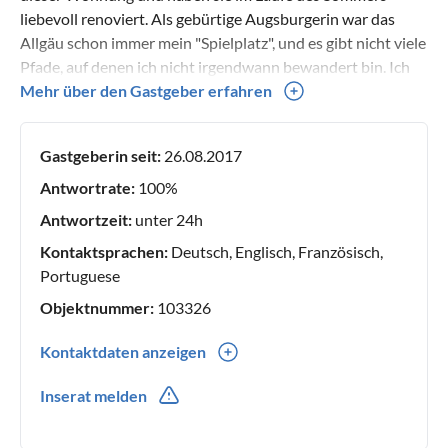
liebevoll renoviert. Als gebürtige Augsburgerin war das
Allgäu schon immer mein "Spielplatz", und es gibt nicht viele
Pfade, auf denen ich nicht irgendwann bewandert bin. Ich
stehe Ihnen deshalb gerne mit Rat und Tat zur Seite, wenn
Mehr über den Gastgeber erfahren
es um Ihre Urlaubsplanung geht. Schreiben Sie einfach eine
Mail und ich werde Ihre Fragen nach besten Wissen und
Gastgeberin seit:
26.08.2017
Gewissen beantworten.
Antwortrate:
100%
Antwortzeit:
unter 24h
Kontaktsprachen:
Deutsch, Englisch, Französisch,
Portuguese
Objektnummer:
103326
Kontaktdaten anzeigen
0049(0) 17642999823
Inserat melden
0049(0) 17642999823