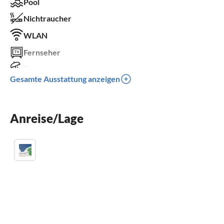
Pool
Nichtraucher
WLAN
Fernseher
Terrasse
Gesamte Ausstattung anzeigen
Spülmaschine
Waschmaschine
Anreise/Lage
Sauna