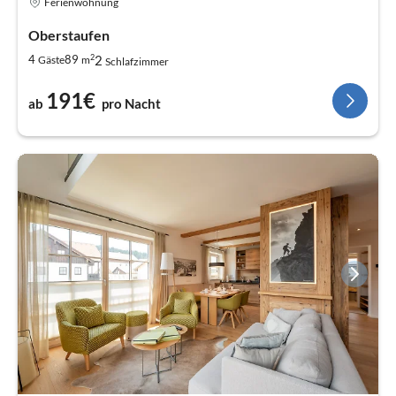
Ferienwohnung
Oberstaufen
2
2
4
89
Gäste
m
Schlafzimmer
191€
ab
pro Nacht