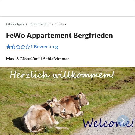
Oberallgäu
Oberstaufen
Steibis
FeWo Appartement Bergfrieden
1 Bewertung
Max.
3
Gäste
40m²
1
Schlafzimmer