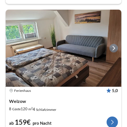
5,0
Ferienhaus
Welzow
2
4
8
120
Gäste
m
Schlafzimmer
159€
ab
pro Nacht