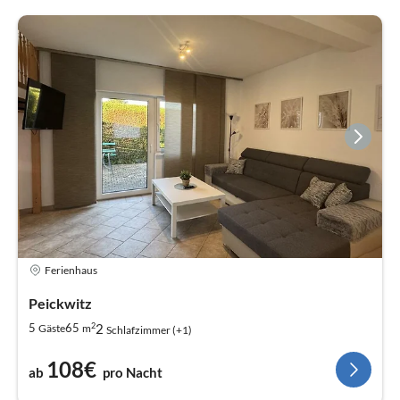
Ferienhaus
Peickwitz
2
2
5
65
Gäste
m
Schlafzimmer (+1)
108€
ab
pro Nacht