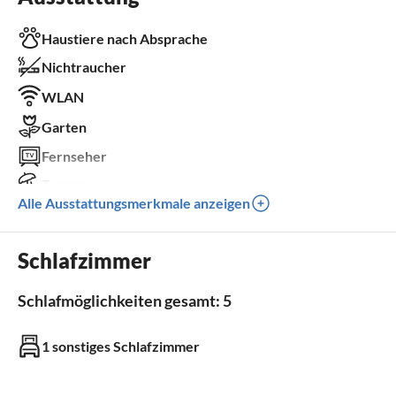
Haustiere nach Absprache
Nichtraucher
WLAN
Garten
Fernseher
Terrasse
Alle Ausstattungsmerkmale anzeigen
Spülmaschine
Parkplatz
Schlafzimmer
Grill
Schlafmöglichkeiten gesamt: 5
Außenbereich
1 sonstiges Schlafzimmer
Garten
Grill