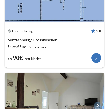
5,0
Ferienwohnung
Senftenberg / Grosskoschen
2
1
5
35
Gäste
m
Schlafzimmer
90€
ab
pro Nacht