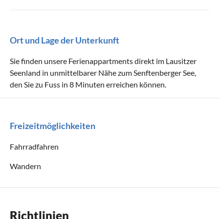
Terrassenmöbel
Ort und Lage der Unterkunft
Geeignet für
Sie finden unsere Ferienappartments direkt im Lausitzer
Nichtraucher
Haustiere nach Absprache
Seenland in unmittelbarer Nähe zum Senftenberger See,
Kinder willkommen
den Sie zu Fuss in 8 Minuten erreichen können.
Freizeitmöglichkeiten
Fahrradfahren
Wandern
Richtlinien