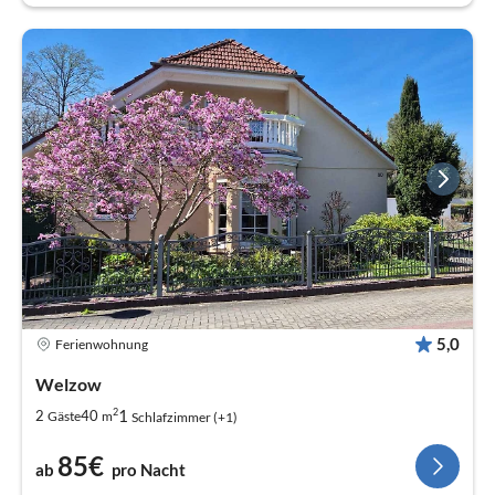
5,0
Ferienwohnung
Welzow
2
1
2
40
Gäste
m
Schlafzimmer (+1)
85€
ab
pro Nacht