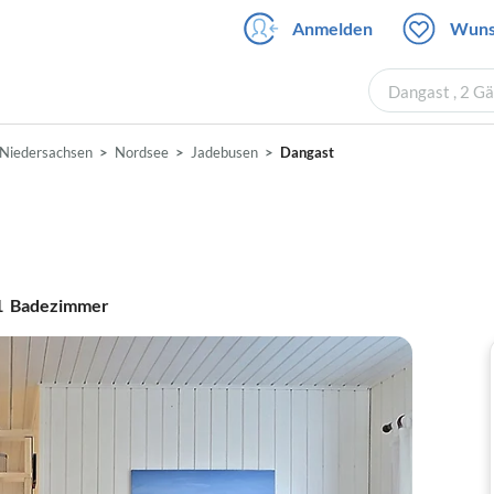
Anmelden
Wuns
Dangast , 2 G
Niedersachsen
Nordsee
Jadebusen
Dangast
1
Badezimmer