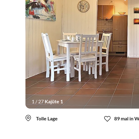
1
/
27
Kajüte 1
Tolle Lage
89 mal in 