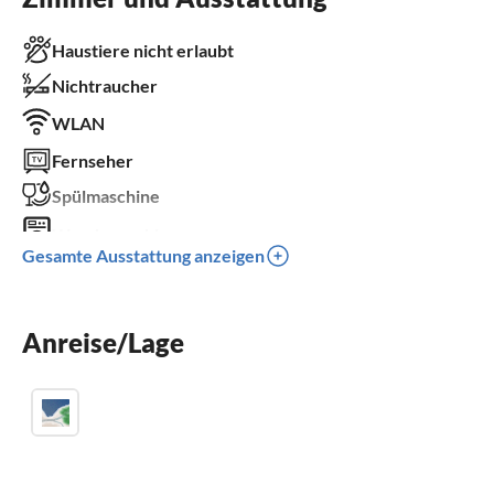
Haustiere nicht erlaubt
Nichtraucher
WLAN
Fernseher
Spülmaschine
Waschmaschine
Gesamte Ausstattung anzeigen
Balkon
Parkplatz
Anreise/Lage
Kinder willkommen