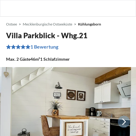
Ostsee
Mecklenburgische Ostseeküste
Kühlungsborn
Villa Parkblick - Whg.21
1 Bewertung
Max.
2
Gäste
46m²
1
Schlafzimmer