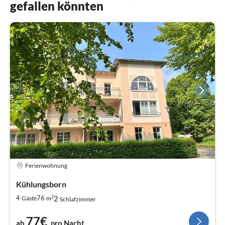
gefallen könnten
Ferienwohnung
Kühlungsborn
2
2
4
76
Gäste
m
Schlafzimmer
77€
ab
pro Nacht