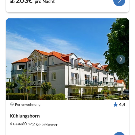
203€
ab
pro Nacht
4,4
Ferienwohnung
Kühlungsborn
2
2
4
60
Gäste
m
Schlafzimmer