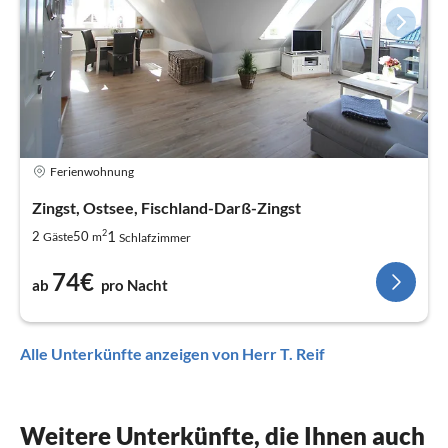
Ferienwohnung
Zingst, Ostsee, Fischland-Darß-Zingst
2
1
2
50
Gäste
m
Schlafzimmer
74€
ab
pro Nacht
Alle Unterkünfte anzeigen von Herr T. Reif
Weitere Unterkünfte, die Ihnen auch