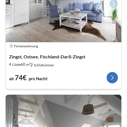
Ferienwohnung
Zingst, Ostsee, Fischland-Darß-Zingst
2
2
4
60
Gäste
m
Schlafzimmer
74€
ab
pro Nacht