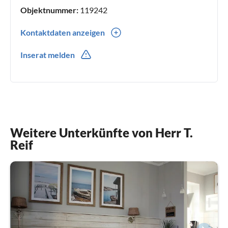
Objektnummer:
119242
Kontaktdaten anzeigen
0049(0) 15202888242
Inserat melden
0049(0) 15202888242
Weitere Unterkünfte von Herr T.
Reif