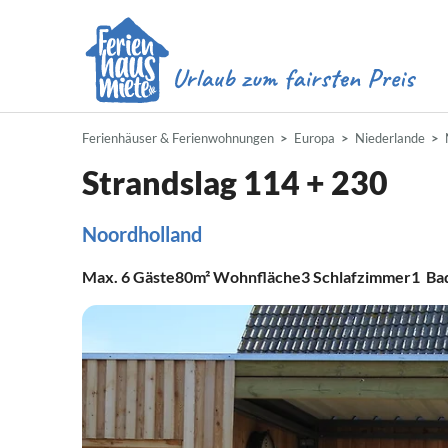
Ferienhäuser & Ferienwohnungen
Europa
Niederlande
Strandslag 114 + 230
Noordholland
Max.
6
Gäste
80m²
Wohnfläche
3
Schlafzimmer
1
Ba