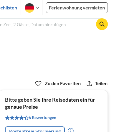
chlisten
Ferienwohnung vermieten
n Zee , 2 Gäste, Datum hinzufügen
Zu den Favoriten
Teilen
Bitte geben Sie Ihre Reisedaten ein für
genaue Preise
6 Bewertungen
Kostenfreie Stornierung