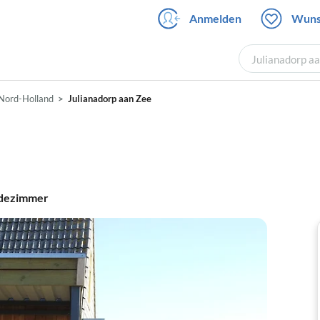
Anmelden
Wuns
Julianadorp aa
Nord-Holland
Julianadorp aan Zee
dezimmer