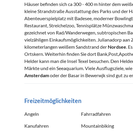
Häuser befinden sich ca 300 - 400 m hinter dem wei
kleine Strandstraße Ausstattung des Parks und der Hä
Abenteuerspielplatz mit Badesee, moderner Bowlingba
Restaurant, Streichelzoo, Tennisplätze Münzwaschma
gezeichnet von Rad/Wanderwegen, subtropischen Bade
vielzähligen Einkaufsmöglichkeiten. Julianadorp aan 
kilometerlangen weißem Sandstrand der
Nordsee
. E
Ortskern. Weiterhin finden Sie dort Bank,Post,Apot
Helder kann man die Insel Texel besuchen. Den Helde
Märkte und ein Seeaquarium. Viele Ausflugsziele, wi
Amsterdam
oder der Basar in Bewerwjk sind gut zu er
Freizeitmöglichkeiten
Angeln
Fahrradfahren
Kanufahren
Mountainbiking