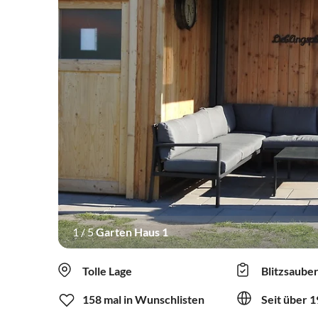
1
/
5
Garten Haus 1
Tolle Lage
Blitzsaube
158 mal in Wunschlisten
Seit über 1