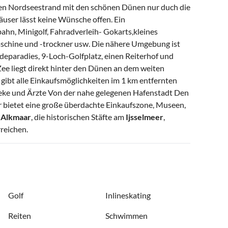
ßen Nordseestrand mit den schönen Dünen nur duch die
user lässt keine Wünsche offen. Ein
hn, Minigolf, Fahradverleih- Gokarts,kleines
schine und -trockner usw. Die nähere Umgebung ist
paradies, 9-Loch-Golfplatz, einen Reiterhof und
Zee liegt direkt hinter den Dünen an dem weiten
s gibt alle Einkaufsmöglichkeiten im 1 km entfernten
heke und Ärzte Von der nahe gelegenen Hafenstadt Den
r bietet eine große überdachte Einkaufszone, Museen,
e
Alkmaar
, die historischen Stäfte am
Ijsselmeer
,
reichen.
Golf
Inlineskating
Reiten
Schwimmen