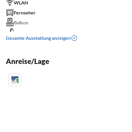
WLAN
Fernseher
Balkon
Kinderbett
Gesamte Ausstattung anzeigen
Parkplatz
Kinder willkommen
Anreise/Lage
für Rollstuhl nicht geeignet