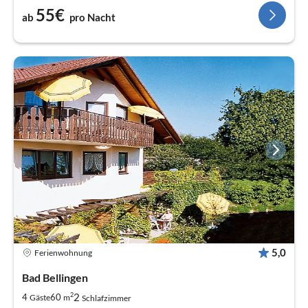
55€
ab
pro Nacht
5,0
Ferienwohnung
Bad Bellingen
2
2
4
60
Gäste
m
Schlafzimmer