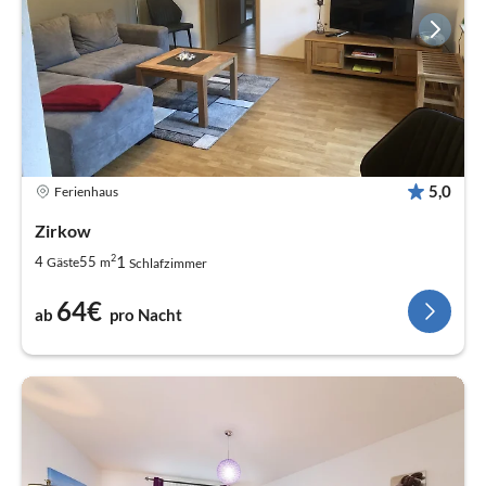
5,0
Ferienhaus
Zirkow
2
1
4
55
Gäste
m
Schlafzimmer
64€
ab
pro Nacht