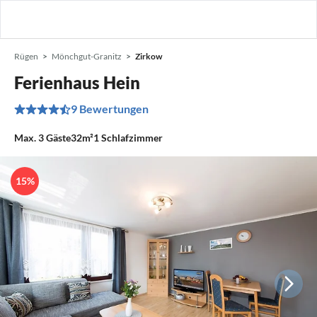
Rügen
Mönchgut-Granitz
Zirkow
Ferienhaus Hein
9 Bewertungen
Max.
3
Gäste
32m²
1
Schlafzimmer
15%