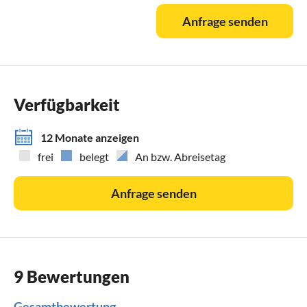
96 nach Bergen, dann auf der B 196 weiter nach Serams.
Anfrage senden
Anreise mit der Bahn:
Aus ganz Deutschland bestehen gute IC-Verbindungen bis
zum Bahnhof Binz vom Bahnhof in Binz dann mit dem
Linienbus nach Serams.
Verfügbarkeit
12 Monate anzeigen
frei
belegt
An bzw. Abreisetag
Anfrage senden
9 Bewertungen
Gesamtbewertung