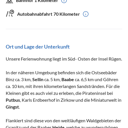
Bahnhof
1 Kilometer
Autobahnabfahrt
70 Kilometer
Ort und Lage der Unterkunft
Unsere Ferienwohnung liegt im Süd- Osten der Insel Rügen.
In der näheren Umgebung befinden sich die Ostseebäder
Binz ca. 3 km,
Sellin
ca. 5 km,
Baabe
ca. 6,5 km und Göhren
ca. 10 km, mit ihren kilometerlangen Sandstränden. Für die
Kleinen gibt es auch viel zu erleben, die Pirateninsel bei
Putbus
, Karls Erdbeerhof in Zirkow und die Miniaturwelt in
Gingst
.
Flankiert sind diese von den weitläufigen Waldgebieten der
Granitz und der Baaber
Heide
, welche zu wunderschönen