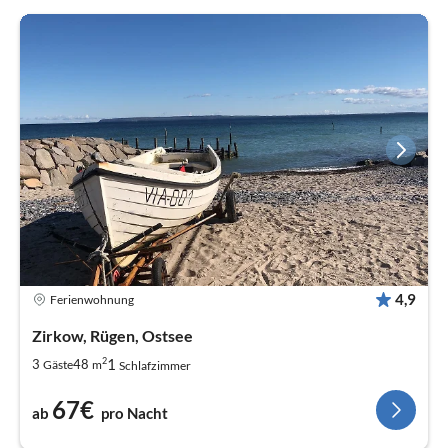
4,9
Ferienwohnung
Zirkow, Rügen, Ostsee
2
1
3
48
Gäste
m
Schlafzimmer
67€
ab
pro Nacht