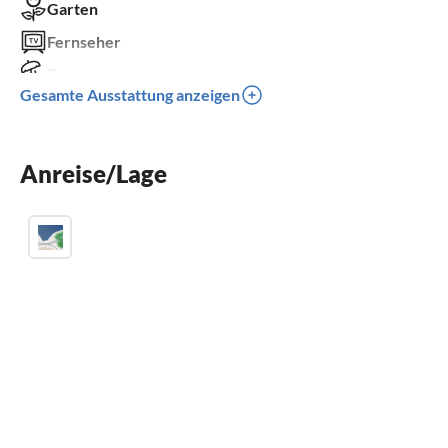
Garten
Fernseher
Terrasse
Gesamte Ausstattung anzeigen
Kinderbett
Parkplatz
Anreise/Lage
Grill