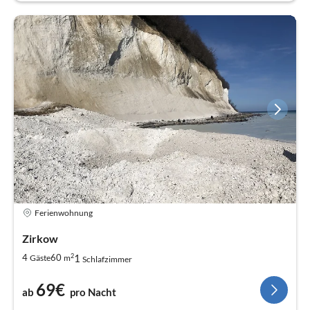
Ferienwohnung
Zirkow
2
1
4
60
Gäste
m
Schlafzimmer
69€
ab
pro Nacht