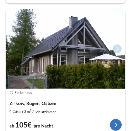
Ferienhaus
Zirkow, Rügen, Ostsee
2
2
4
90
Gäste
m
Schlafzimmer
105€
ab
pro Nacht