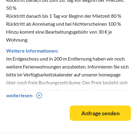
50 %
Rücktritt danach bis 1 Tag vor Beginn der Mietzeit 80 %
Rücktritt ab Anreisetag und bei Nichterscheinen 100 %
Hinzu kommt eine Bearbeitungsgebühr von 30 € je
Wohnung.
Weitere Informationen:
Im Erdgeschoss und in 200 m Entfernung haben wir noch
weitere Ferienwohnungen anzubieten. Informieren Sie sich
bitte im Verfügbarkeitskalender auf unserer homepage
über noch freie Buchungszeiträume. Der Preis bezieht sich
auf eine Belegung mit 2 Personen ab der 2. Nacht, weitere
weiterlesen
Personen und das zusätzliche Schlafzimmer gegen Aufpreis.
Die erste Nacht kostet 50 € mehr.
Anfrage senden
Wollen Sie nicht kochen und etwas Geld sparen, erkundigen
sich nah unserer kleinen Studiowohnung.