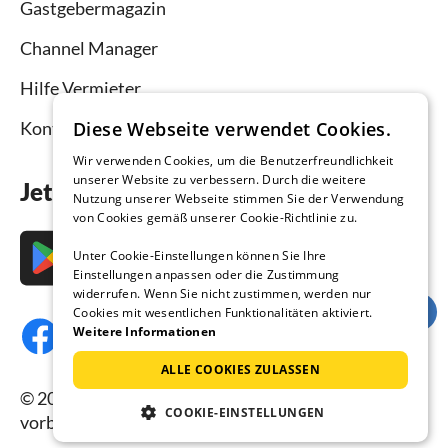
Gastgebermagazin
Channel Manager
Hilfe Vermieter
Diese Webseite verwendet Cookies.
Kontakt
Wir verwenden Cookies, um die Benutzerfreundlichkeit
unserer Website zu verbessern. Durch die weitere
Jetzt die App downloaden
Nutzung unserer Webseite stimmen Sie der Verwendung
von Cookies gemäß unserer Cookie-Richtlinie zu.
Unter Cookie-Einstellungen können Sie Ihre
Einstellungen anpassen oder die Zustimmung
widerrufen. Wenn Sie nicht zustimmen, werden nur
Cookies mit wesentlichen Funktionalitäten aktiviert.
Weitere Informationen
ALLE COOKIES ZULASSEN
© 2026 Ferienhausmiete.de, alle Rechte
COOKIE-EINSTELLUNGEN
vorbehalten.