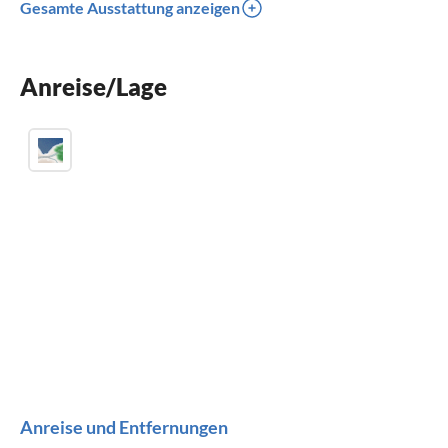
Gesamte Ausstattung anzeigen
Parkplatz
Kinder willkommen
Anreise/Lage
für Rollstuhl nicht geeignet
Anreise und Entfernungen