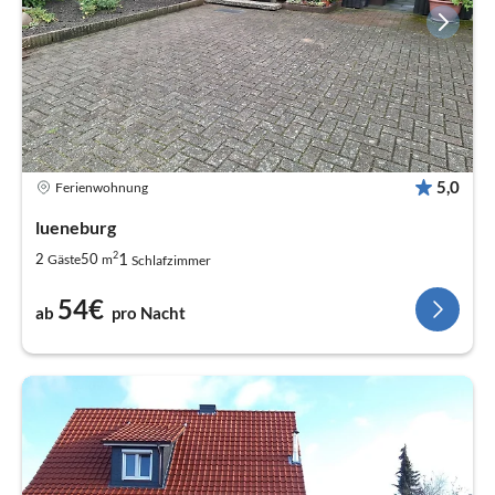
5,0
Ferienwohnung
lueneburg
2
1
2
50
Gäste
m
Schlafzimmer
54€
ab
pro Nacht