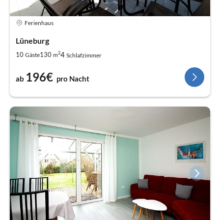
Ferienhaus
Lüneburg
2
4
10
130
Gäste
m
Schlafzimmer
196€
ab
pro Nacht