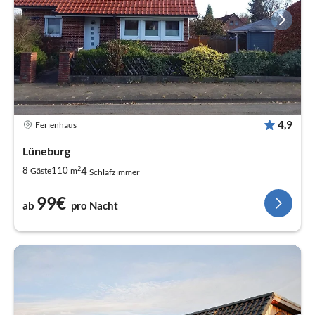
4,9
Ferienhaus
Lüneburg
2
4
8
110
Gäste
m
Schlafzimmer
99€
ab
pro Nacht