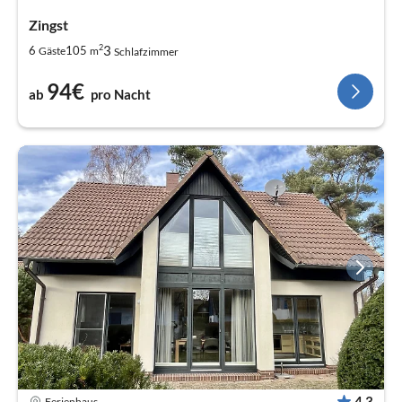
Zingst
2
3
6
105
Gäste
m
Schlafzimmer
94€
ab
pro Nacht
4,3
Ferienhaus