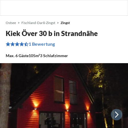
Ostsee
Fischland-Darß-Zingst
Zingst
Kiek Över 30 b in Strandnähe
1 Bewertung
Max.
6
Gäste
105m²
3
Schlafzimmer