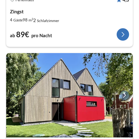
Zingst
2
2
4
98
Gäste
m
Schlafzimmer
89€
ab
pro Nacht