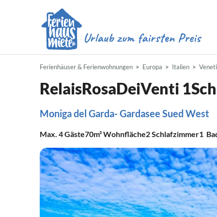
Ferienhäuser & Ferienwohnungen
Europa
Italien
Venet
RelaisRosaDeiVenti 1Sc
Moniga del Garda- Gardasee Sued West
Max.
4
Gäste
70m²
Wohnfläche
2
Schlafzimmer
1
Ba